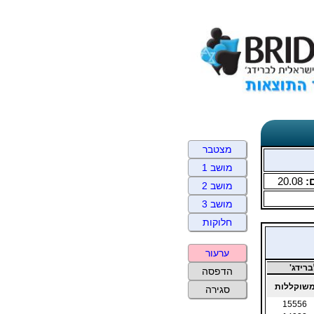
מצטבר
מושב 1
:
20.08
מושב 2
מושב 3
חלוקות
ערעור
רידג'
הדפסה
שוקללות
סגירה
15556