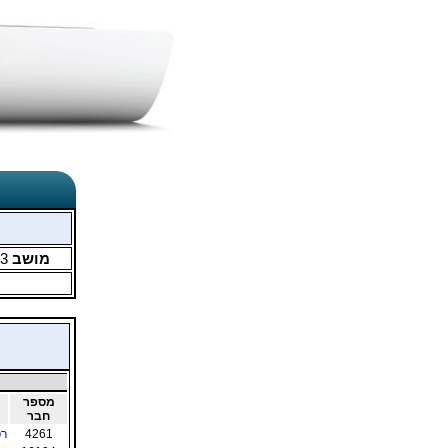
מושב
3
מספר
חבר
4261
רפ