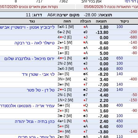
 דוד רמי
אמן בכיר זהב
7362
717
8
 התאגדות נכונה ל-05/08/2026
נקודות אמן ותארים נכונים ל12/07/2026
תוצאה:
-28.00
מקום ישיבה:
A6#
דרוג:
11
ניקוד
תוצאה
הובלה
חוזה
נגד
100
1.80
A
♦
X-1 [W]
♠
5
לייבוביץ אנטון - ויינשטיין אבישי
6
♠
-2 [N]
♠
9
-13.80
-200
4
♥
+2 [E]
♦
J
0.00
-680
-140
0.40
A
♥
+1 [W]
♠
2
טישלר לאה - בר רבקה
2
♦
= [E]
♠
A
-0.60
-90
1
♠
= [E]
♦
A
5.00
-80
650
-1.00
9
♣
+1 [N]
♥
4
ירוס מיכאל - גולדנברג שלום
2N-2 [W]
♠
3
0.00
100
3
♠
X-3 [W]
♦
A
-9.60
800
140
-8.20
K
♣
= [S]
♠
3
לוי אבי - שטרן ורד
3N= [W]
♠
2
3.40
-400
3
♠
= [N]
♦
7
-7.00
140
140
-2.00
2
♣
+1 [S]
♥
2
טל דן - טל פטר
2N-1 [N]
♣
7
4.40
-50
1N+2 [W]
♦
7
2.20
-150
400
-5.80
Q
♦
= [S]
♣
5
עמיר אריה - מונטאנו אלכסנדרו
2
♦
= [E]
♥
A
1.60
-90
3
♣
-2 [W]
♣
3
-7.40
100
450
2.40
A
♥
+1 [N]
♠
4
כהן בתיה - גנזל יהודה
5
♦
= [S]
♠
A
6.40
600
3
♥
= [W]
♦
7
-3.80
-140
110
-1.60
A
♣
= [N]
♠
2
טל עופר - גבע מרים