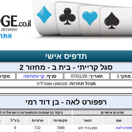
תדפיס אישי
סגל קרייתי - בית ב - מחזור 2
מתוך
3
תאריך:
07/01/26
סניף:
קריות/חיפה
מקדם
מנהל תחרות:
מונטאנו אאורליה
רפפורט לאה - בן דוד רמי
פרטים אישיים
ניקוד ברשומות ההתאגדות הישראלית לב
שם
תואר
מקומיות
ארציות
בינ"ל
מ
פורט לאה
אמן בכיר זהב
7886
722
9