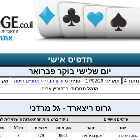
תדפיס אישי
יום שלישי בוקר פברואר
תוך
4
תאריך:
17/02/26
סניף:
מועדון הברידג מחניים חיפה
מקד
מנהל תחרות:
ברקוביץ אריה
גרוס ריצארד - גל מרדכי
פרטים אישיים
ניקוד ברשומות ההתאגדות הישראלית לבר
שם
תואר
מקומיות
ארציות
בינ"ל
משו
גרוס ריצארד
אמן בכיר ארד
9661
279
3
1