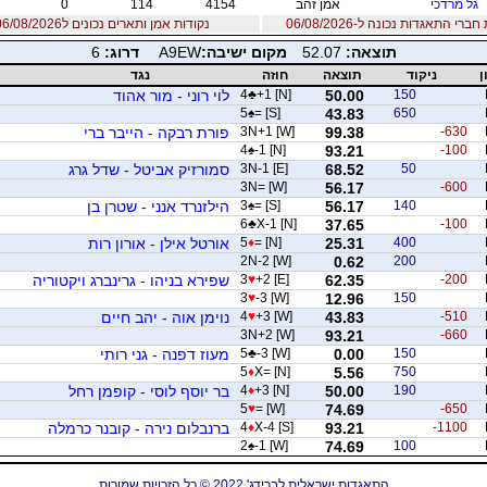
גל מרדכי
אמן זהב
4154
114
0
רי התאגדות נכונה ל-06/08/2026
נקודות אמן ותארים נכונים ל06/08/2026
תוצאה:
52.07
מקום ישיבה:
A9EW
דרוג:
6
ן
ניקוד
תוצאה
חוזה
נגד
150
50.00
+1 [N]
♣
4
לוי רוני - מור אהוד
5
♠
= [S]
43.83
650
-630
99.38
3N+1 [W]
פורת רבקה - הייבר ברי
4
♠
-1 [N]
93.21
-100
50
68.52
3N-1 [E]
סמורזיק אביטל - שדל גרג
3N= [W]
56.17
-600
140
56.17
= [S]
♠
3
הילזנרד אנני - שטרן בן
6
♣
X-1 [N]
37.65
-100
400
25.31
= [N]
♦
5
אורטל אילן - אורון רות
2N-2 [W]
0.62
200
-200
62.35
+2 [E]
♥
3
שפירא בניהו - גרינברג ויקטוריה
3
♥
-3 [W]
12.96
150
-510
43.83
+3 [W]
♥
4
נוימן אוה - יהב חיים
3N+2 [W]
93.21
-660
150
0.00
-3 [W]
♣
5
מעוז דפנה - גני רותי
5
♦
X= [N]
5.56
750
190
50.00
+3 [N]
♦
4
בר יוסף לוסי - קופמן רחל
5
♥
= [W]
74.69
-650
-1100
93.21
X-4 [S]
♦
4
ברנבלום נירה - קובנר כרמלה
2
♠
-1 [W]
74.69
100
התאגדות ישראלית לברידג' 2022 © כל הזכויות שמורות