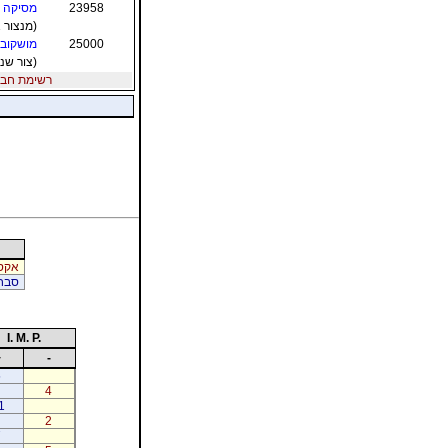
23958
מסיקה ד
(מנצור א
25000
מושקובי
(צור שני
רשימת חברי הת
אקסל
סבח 
I. M. P.
+
-
5
4
1
2
7