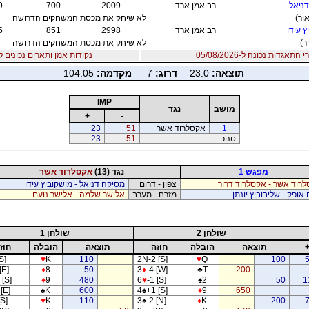
ניאל
רב אמן ארד
2009
700
9
ור)
לא שיחק את מכסת המשחקים הדרושה
ץ עידו
רב אמן ארד
2998
851
5
ר)
לא שיחק את מכסת המשחקים הדרושה
אגדות נכונה ל-05/08/2026
נקודות אמן ותארים נכונים ל12/07/2026
תוצאה:
23.0
דרוג:
7
מקדמה:
104.05
IMP
מושב
נגד
+
-
1
אקסלרוד אשר
51
23
סהכ
51
23
מפגש 1
נגד (13)
אקסלרוד אשר
רוד אשר - אקסלרוד דרור
צפון - דרום
מסיקה דניאל - מושקוביץ עידו
אופק - שליבוביץ יונתן
מזרח - מערב
אלישר שלמה - אלישר נועם
שולחן 2
שולחן 1
תוצאה
הובלה
חוזה
תוצאה
הובלה
חוז
S]
♥
K
110
2N-2 [S]
♥
Q
100
[E]
♦
8
50
3
♦
-4 [W]
♣
T
200
 [S]
♦
9
480
6
♥
-1 [S]
♠
2
50
1
 [E]
♠
K
600
4
♠
+1 [S]
♦
9
650
[S]
♥
K
110
3
♠
-2 [N]
♦
K
200