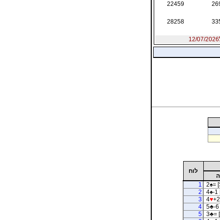
22459
26
28258
33
לוח
ה
1
2
♠
= [
2
4
♠
-1 
3
4
♥
+2
4
5
♣
-6
5
3
♣
= 