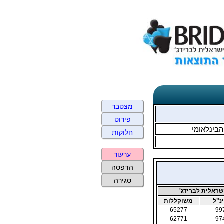
מצטבר
פירוט
בינלאומי
חלוקות
ערעור
הדפסה
סגירה
ראלית לברידג'
נ"ל
משוקללות
65277
99
62771
97