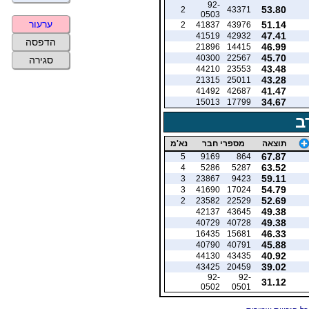
92-
53.80
2
43371
0503
ערעור
51.14
2
41837
43976
47.41
41519
42932
הדפסה
46.99
21896
14415
45.70
40300
22567
סגירה
43.48
44210
23553
43.28
21315
25011
41.47
41492
42687
34.67
15013
17799
ב
תוצאה
מספרי חבר
נא'מ
67.87
5
9169
864
63.52
4
5286
5287
59.11
3
23867
9423
54.79
3
41690
17024
52.69
2
23582
22529
49.38
42137
43645
49.38
40729
40728
46.33
16435
15681
45.88
40790
40791
40.92
44130
43435
39.02
43425
20459
92-
92-
31.12
0502
0501