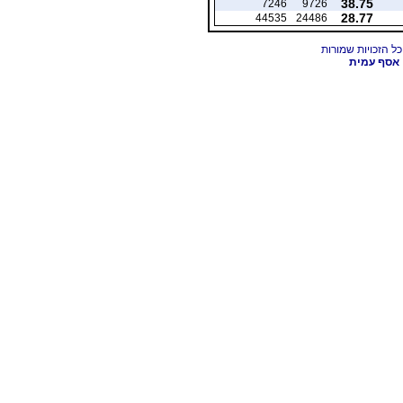
38.75
7246
9726
28.77
44535
24486
אסף עמית