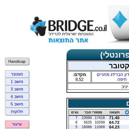
רונטלי)
Handicap
קטובר
מצטבר
ון הברידג מחניים
מקדם:
חיפה
8.52
מושב 1
יניב
מושב 3
מושב 4
מושב 5
חלוקות
תוצאה
מספרי חבר
נא'מ
71.40
7
23090
17418
64.72
6
5635
10299
ערעור
64.23
5
16086
11069