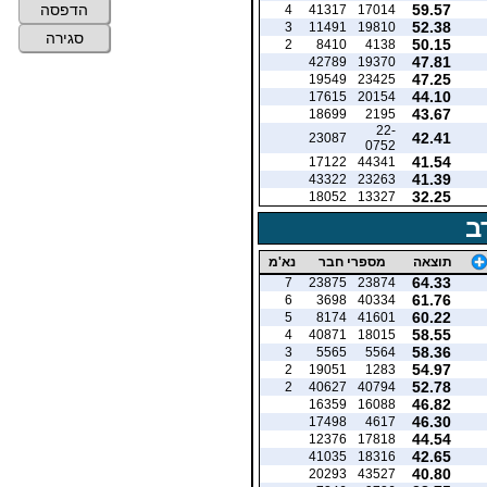
59.57
הדפסה
4
41317
17014
52.38
3
11491
19810
סגירה
50.15
2
8410
4138
47.81
42789
19370
47.25
19549
23425
44.10
17615
20154
43.67
18699
2195
22-
42.41
23087
0752
41.54
17122
44341
41.39
43322
23263
32.25
18052
13327
ב
תוצאה
מספרי חבר
נא'מ
64.33
7
23875
23874
61.76
6
3698
40334
60.22
5
8174
41601
58.55
4
40871
18015
58.36
3
5565
5564
54.97
2
19051
1283
52.78
2
40627
40794
46.82
16359
16088
46.30
17498
4617
44.54
12376
17818
42.65
41035
18316
40.80
20293
43527