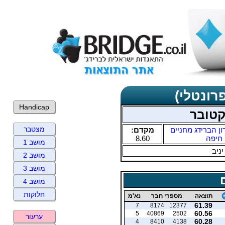
רונטלי)
Handicap
קטובר
מצטבר
ון הברידג מחניים
מקדם:
חיפה
8.60
מושב 1
יניב
מושב 2
מושב 3
מושב 4
חלוקות
תוצאה
מספרי חבר
נא'מ
61.39
7
8174
12377
60.56
5
40869
2502
ערעור
60.28
4
8410
4138