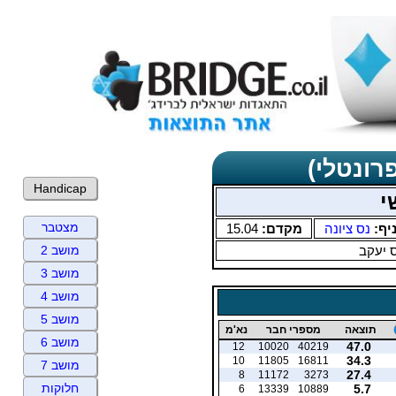
רונטלי)
Handicap
י
מצטבר
יף:
נס ציונה
מקדם:
15.04
 יעקב
מושב 2
מושב 3
מושב 4
מושב 5
תוצאה
מספרי חבר
נא'מ
מושב 6
47.0
12
10020
40219
34.3
10
11805
16811
מושב 7
27.4
8
11172
3273
חלוקות
5.7
6
13339
10889