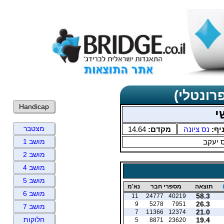
רונטלי)
Handicap
י
מצטבר
יף:
נס ציונה
מקדם:
14.64
 יעקב
מושב 1
מושב 2
מושב 4
מושב 5
תוצאה
מספרי חבר
נא'מ
מושב 6
58.3
11
24777
40219
26.3
9
5278
7951
מושב 7
21.0
7
11366
12374
חלוקות
19.4
5
8871
23620