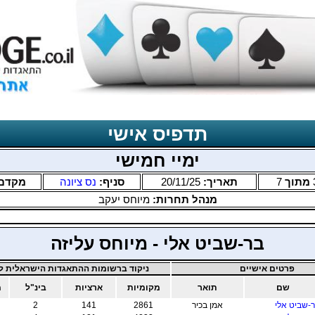
תדפיס אישי
ימיי חמישי
מתוך
7
תאריך:
20/11/25
סניף:
נס ציונה
מקדם
מנהל תחרות:
מיוחס יעקב
בר-שביט אלי - מיוחס עליזה
פרטים אישיים
ניקוד ברשומות ההתאגדות הישראלית לב
שם
תואר
מקומיות
ארציות
בינ"ל
מ
-שביט אלי
אמן בכיר
2861
141
2