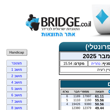
רונטלי)
Handicap
 2025
מצטבר
ניף:
נהריה
מקדם:
15.54
ין רעיה
מושב 1
מושב 2
מושב 4
מושב 5
תוצאה
מספרי חבר
נא'מ
מושב 6
61.11
6
1189
17997
55.56
5
1110
1160
מושב 7
50.56
4
19426
9380
מושב 8
49.44
12380
12379