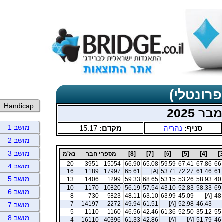
פרונטלי)
Handicap
 2025
מושב 1
סניף:
נהריה
מקדם:
15.17
מושב 2
מושב 3
[4]
[5]
[6]
[7]
[8]
מספרי חבר
נא'מ
20
3951
15054
66.90
65.08
59.59
67.41
67.86
66
מושב 4
16
1189
17997
65.61
[A]
53.71
72.27
61.46
61
מושב 5
13
1406
1299
59.33
68.65
53.15
53.26
58.93
40
10
1170
10820
56.19
57.54
43.10
52.83
58.33
69
מושב 6
8
730
5823
48.11
63.10
63.99
45.09
[A]
48
7
14197
2272
49.94
61.51
[A]
52.98
46.43
מושב 7
5
1110
1160
46.56
42.46
61.36
52.50
35.12
55
מושב 8
4
16110
40396
61.33
42.86
[A]
[A]
51.79
46