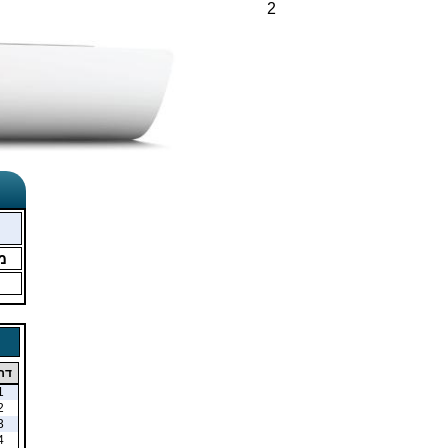
2
מ
דר
1
2
3
4