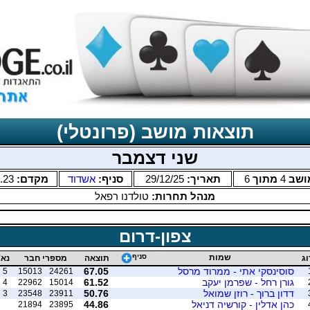
תוצאות מושב (פרונטלי)
שני דצמבר
ושב
4
מתוך
6
תאריך:
29/12/25
סניף:
אשדוד
מקדם:
.23
מנהל תחרות:
טולדנו רפאל
צפון-דרום
שמות
סניף
וג
תוצאה
מספרי חבר
נא'
סוסינסקי אתי - ממרוד מרסל
67.05
5
15013
24261
גורן רחל - שפרמן יעקב
61.52
4
22962
15014
דדון ברוך - רוזן שמואל
50.76
3
23548
23911
כהן אדלין - קורשיה דניאל
44.86
21894
23895