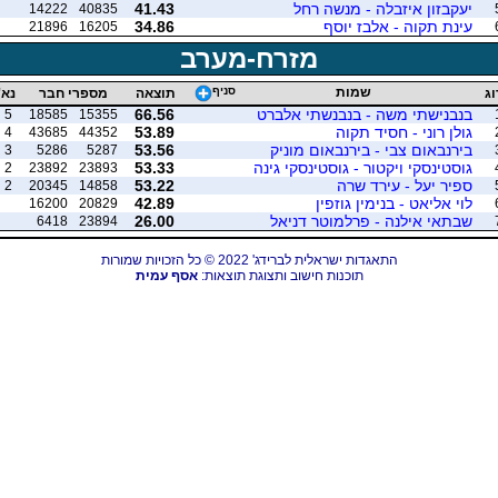
יעקבזון איזבלה - מנשה רחל
41.43
14222
40835
עינת תקוה - אלבז יוסף
34.86
21896
16205
מזרח-מערב
שמות
סניף
וג
תוצאה
מספרי חבר
נא'
בנבנישתי משה - בנבנשתי אלברט
66.56
5
18585
15355
גולן רוני - חסיד תקוה
53.89
4
43685
44352
בירנבאום צבי - בירנבאום מוניק
53.56
3
5286
5287
גוסטינסקי ויקטור - גוסטינסקי גינה
53.33
2
23892
23893
ספיר יעל - עירד שרה
53.22
2
20345
14858
לוי אליאט - בנימין גוזפין
42.89
16200
20829
שבתאי אילנה - פרלמוטר דניאל
26.00
6418
23894
התאגדות ישראלית לברידג' 2022 © כל הזכויות שמורות
תוכנות חישוב ותצוגת תוצאות:
אסף עמית