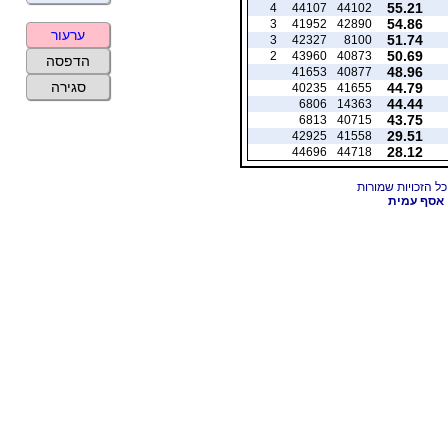
55.21
4
44107
44102
54.86
3
41952
42890
ערעור
51.74
3
42327
8100
50.69
2
43960
40873
הדפסה
48.96
41653
40877
סגירה
44.79
40235
41655
44.44
6806
14363
43.75
6813
40715
29.51
42925
41558
28.12
44696
44718
אסף עמית