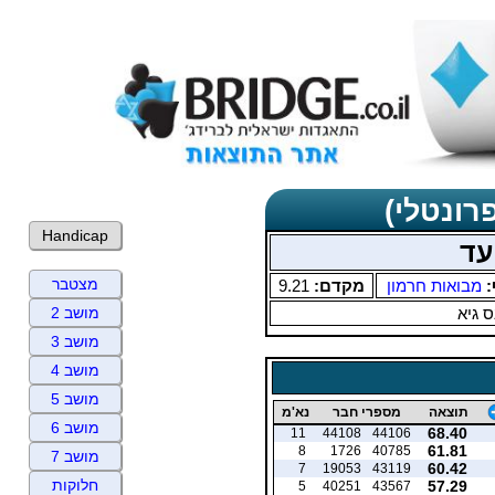
רונטלי)
Handicap
עד
מצטבר
:
מבואות חרמון
מקדם:
9.21
 גיא
מושב 2
מושב 3
מושב 4
מושב 5
תוצאה
מספרי חבר
נא'מ
מושב 6
68.40
11
44108
44106
61.81
8
1726
40785
מושב 7
60.42
7
19053
43119
חלוקות
57.29
5
40251
43567