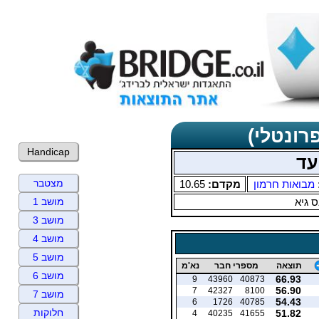
רונטלי)
Handicap
עד
מצטבר
מבואות חרמון
מקדם:
10.65
 גיא
מושב 1
מושב 3
מושב 4
מושב 5
תוצאה
מספרי חבר
נא'מ
מושב 6
66.93
9
43960
40873
56.90
7
42327
8100
מושב 7
54.43
6
1726
40785
חלוקות
51.82
4
40235
41655