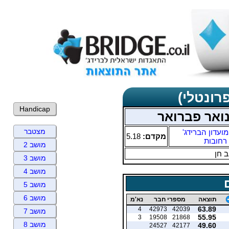
רונטלי)
Handicap
נואר פברואר
מצטבר
מועדון הברידג'
מקדם:
5.18
רחובות
מושב 2
 חן
מושב 3
מושב 4
מושב 5
מושב 6
תוצאה
מספרי חבר
נא'מ
63.89
4
42973
42039
מושב 7
55.95
3
19508
21868
מושב 8
49.60
24527
42177