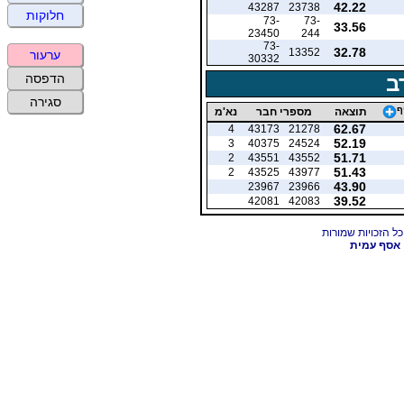
42.22
43287
23738
חלוקות
73-
73-
33.56
23450
244
73-
32.78
13352
ערעור
30332
ב
הדפסה
סגירה
ף
תוצאה
מספרי חבר
נא'מ
62.67
4
43173
21278
52.19
3
40375
24524
51.71
2
43551
43552
51.43
2
43525
43977
43.90
23967
23966
39.52
42081
42083
אסף עמית