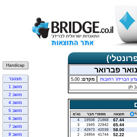
רונטלי)
Handicap
נואר פברואר
מצטבר
דון הברידג' רחובות
מקדם:
5.00
 חן
מושב 1
מושב 2
מושב 4
מושב 5
ף
תוצאה
מספרי חבר
נא'מ
מושב 6
67.44
4
19508
21868
65.44
3
1945
22942
מושב 7
58.00
2
42973
42039
מושב 8
52.22
2
24954
41744