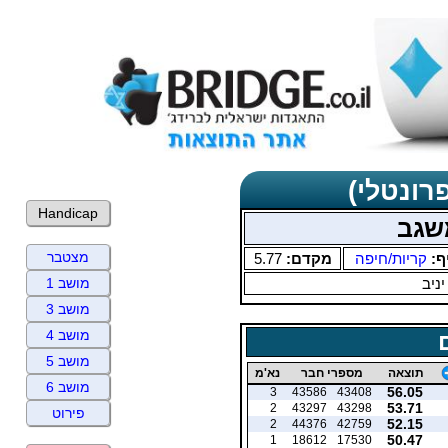
רונטלי)
Handicap
שגב
מצטבר
ף:
קריות/חיפה
מקדם:
5.77
יניב
מושב 1
מושב 3
מושב 4
מושב 5
תוצאה
מספרי חבר
נא'מ
מושב 6
56.05
3
43586
43408
53.71
2
43297
43298
פירוט
52.15
2
44376
42759
50.47
1
18612
17530