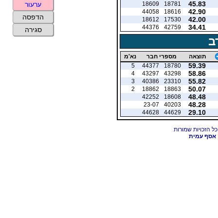
45.83
18609
18781
ערעור
42.90
44058
18616
הדפסה
42.00
18612
17530
34.41
44376
42759
סגירה
ב
תוצאה
מספרי חבר
נא'מ
59.39
5
44377
18780
58.86
4
43297
43298
55.82
3
40386
23310
50.07
2
18862
18863
48.48
42252
18608
48.28
23-07
40203
29.10
44628
44629
אסף עמית