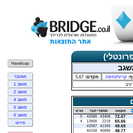
רונטלי)
Handicap
שגב
מצטבר
ף:
קריות/חיפה
מקדם:
5.67
יניב
מושב 1
מושב 2
מושב 4
מושב 5
תוצאה
מספרי חבר
נא'מ
מושב 6
72.07
5
43586
43408
65.66
4
13906
2218
פירוט
49.69
43587
41340
48.77
44158
40890