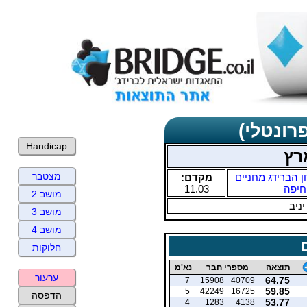
רונטלי)
Handicap
רץ
מצטבר
ן הברידג מחניים
מקדם:
חיפה
11.03
מושב 2
יניב
מושב 3
מושב 4
חלוקות
תוצאה
מספרי חבר
נא'מ
ערעור
64.75
7
15908
40709
59.85
5
42249
16725
הדפסה
53.77
4
1283
4138