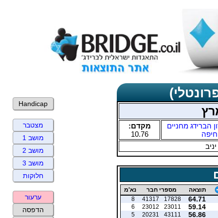
רונטלי)
Handicap
רץ
מצטבר
ן הברידג מחניים
מקדם:
חיפה
10.76
מושב 1
יניב
מושב 2
מושב 3
חלוקות
תוצאה
מספרי חבר
נא'מ
ערעור
64.71
8
41317
17828
59.14
6
23012
23011
הדפסה
56.86
5
20231
43111