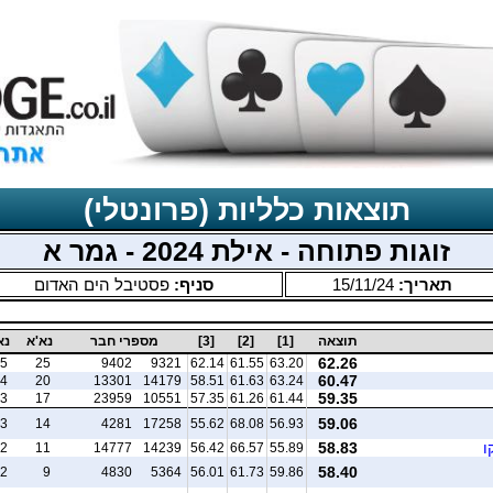
תוצאות כלליות (פרונטלי)
זוגות פתוחה - אילת 2024 - גמר א
תאריך:
15/11/24
סניף:
פסטיבל הים האדום
תוצאה
[1]
[2]
[3]
מספרי חבר
נא'א
נא
62.26
5
25
9402
9321
62.14
61.55
63.20
60.47
4
20
13301
14179
58.51
61.63
63.24
59.35
3
17
23959
10551
57.35
61.26
61.44
59.06
3
14
4281
17258
55.62
68.08
56.93
ו
58.83
2
11
14777
14239
56.42
66.57
55.89
58.40
2
9
4830
5364
56.01
61.73
59.86