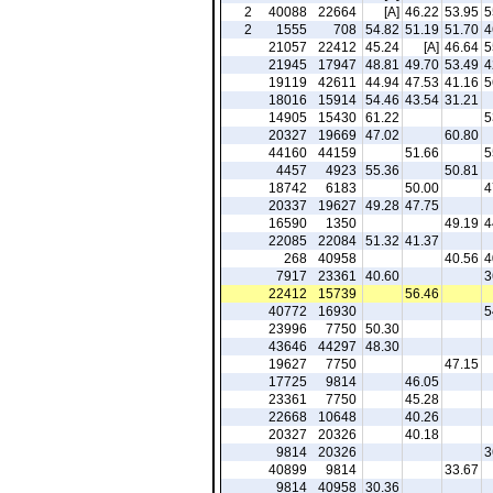
2
40088
22664
[A]
46.22
53.95
5
2
1555
708
54.82
51.19
51.70
4
21057
22412
45.24
[A]
46.64
5
21945
17947
48.81
49.70
53.49
4
19119
42611
44.94
47.53
41.16
5
18016
15914
54.46
43.54
31.21
14905
15430
61.22
5
20327
19669
47.02
60.80
44160
44159
51.66
5
4457
4923
55.36
50.81
18742
6183
50.00
4
20337
19627
49.28
47.75
16590
1350
49.19
4
22085
22084
51.32
41.37
268
40958
40.56
4
7917
23361
40.60
3
22412
15739
56.46
40772
16930
5
23996
7750
50.30
43646
44297
48.30
19627
7750
47.15
17725
9814
46.05
23361
7750
45.28
22668
10648
40.26
20327
20326
40.18
9814
20326
3
40899
9814
33.67
9814
40958
30.36