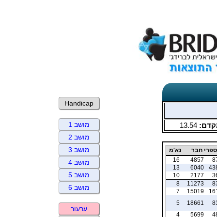
Handicap
מושב 1
קדם:
13.54
מושב 2
מושב 3
פרי חבר
נא'מ
16
4857
8
מושב 4
13
6040
43
מושב 5
10
2177
3
8
11273
8
מושב 6
7
15019
16
5
18661
8
ערעור
4
5699
4