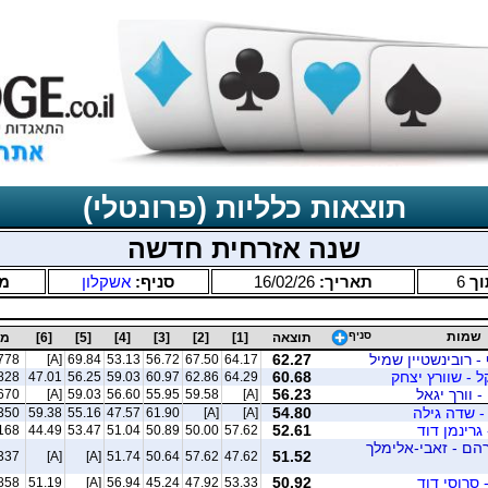
תוצאות כלליות (פרונטלי)
שנה אזרחית חדשה
ך
6
תאריך:
16/02/26
סניף:
אשקלון
מ
שמות
סניף
תוצאה
[1]
[2]
[3]
[4]
[5]
[6]
מס
- רובינשטיין שמיל
62.27
778
[A]
69.84
53.13
56.72
67.50
64.17
 - שוורץ יצחק
60.68
828
47.01
56.25
59.03
60.97
62.86
64.29
- וורך יגאל
56.23
670
[A]
59.03
56.60
55.95
59.58
[A]
- שדה גילה
54.80
350
59.38
55.16
47.57
61.90
[A]
[A]
 גרינמן דוד
52.61
168
44.49
53.47
51.04
50.89
50.00
57.62
רהם - זאבי-אלימלך
51.52
337
[A]
[A]
51.74
50.64
57.62
47.62
 סרוסי דוד
50.92
858
51.19
[A]
56.94
45.24
47.92
53.33