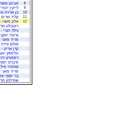
אביטן משה 
8
לייקין יהודי
9
בן ארויה איל
10
קליר מרים -
11
אלק משה - 
12
רוטבלט מרט
גילד הנרי -
גרובר יעקב 
פריד פאני 
סולם ורדה 
קרן אריק - 
וולינסקי אנ
רפפורט דני 
פיברט יוסף 
סולודר פיל
פריד פאני -
בר יוסף יצח
שפילמן מרים