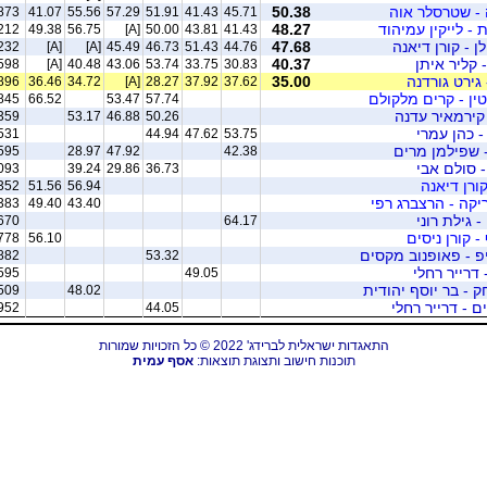
- שטרסלר אוה
50.38
873
41.07
55.56
57.29
51.91
41.43
45.71
ת - לייקין עמיהוד
48.27
212
49.38
56.75
[A]
50.00
43.81
41.43
ן - קורן דיאנה
47.68
232
[A]
[A]
45.49
46.73
51.43
44.76
 קליר איתן
40.37
598
[A]
40.48
43.06
53.74
33.75
30.83
גירט גורדנה
35.00
896
36.46
34.72
[A]
28.27
37.92
37.62
ין - קרים מלקולם
845
66.52
53.47
57.74
 קירמאיר עדנה
359
53.17
46.88
50.26
- כהן עמרי
531
44.94
47.62
53.75
- שפילמן מרים
595
28.97
47.92
42.38
- סולם אבי
093
39.24
29.86
36.73
קורן דיאנה
352
51.56
56.94
ריקה - הרצברג רפי
383
49.40
43.40
- גילת רוני
670
64.17
- קורן ניסים
778
56.10
יפ - פאופנוב מקסים
882
53.32
 דרייר רחלי
595
49.05
ק - בר יוסף יהודית
509
48.02
 - דרייר רחלי
952
44.05
התאגדות ישראלית לברידג' 2022 © כל הזכויות שמורות
תוכנות חישוב ותצוגת תוצאות:
אסף עמית