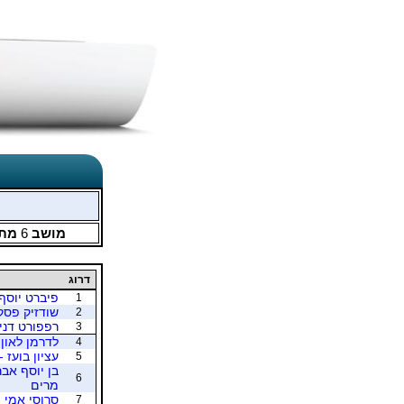
מושב
6
מתו
דרוג
פיברט יוסף 
1
שודזיק פסקל
2
רפפורט דני 
3
לדרמן לאון 
4
עציון בועז -
5
בן יוסף אב
6
מרים
סרוסי אמי -
7