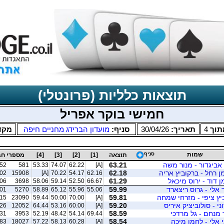
תוצאות כלליות (פרונטלי)
חמישי בוקר אפריל
וך
4
תאריך:
30/04/26
סניף:
מועדון הברידג מחניים חיפה
מקד
שמות
סניף
תוצאה
[1]
[2]
[3]
[4]
מספרי חב
 אביגדור - מנור משה
63.21
52
581
53.33
74.07
62.22
[A]
ן רחל - ברקוביץ אריה
62.18
02
15908
[A]
70.22
54.17
62.16
ן דוד - ירוס מיכאל
61.29
06
3698
58.06
59.14
52.50
66.67
 אלי - גרוס ריצארד
59.99
01
5270
58.89
65.12
55.96
55.06
ביץ ציפי - מזרחי שמחה
59.81
15
23090
59.44
50.00
70.00
[A]
וני - סולוביציק איריס
59.20
26
12052
64.44
53.16
60.00
[A]
ר מנחם - גל מרדכי
58.59
31
3953
52.19
48.42
54.14
69.44
י אלי - לחמן מיכה
58.54
83
18027
57.22
58.13
60.28
[A]