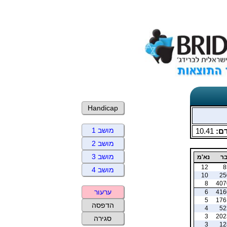
Handicap
מושב 1
ם:
10.41
מושב 2
מושב 3
ר
נא'מ
12
8
מושב 4
10
25
8
407
ערעור
6
416
5
176
הדפסה
4
52
3
202
סגירה
3
12