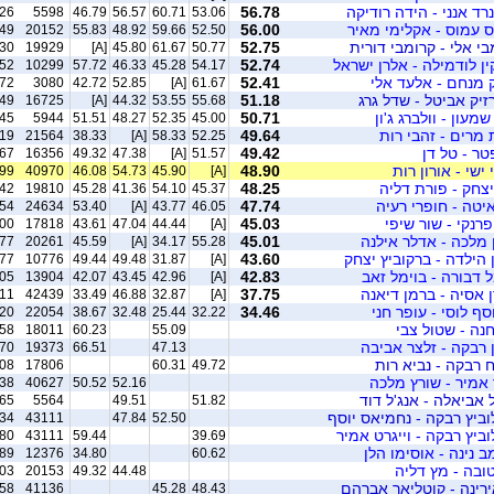
רד אנני - הידה רודיקה
56.78
26
5598
46.79
56.57
60.71
53.06
ס עמוס - אקלימי מאיר
56.00
49
20152
55.83
48.92
59.66
52.50
בי אלי - קרומבי דורית
52.75
30
19929
[A]
45.80
61.67
50.77
ין לודמילה - אלרן ישראל
52.74
52
10299
57.72
46.33
45.28
54.17
 מנחם - אלעד אלי
52.41
72
3080
42.72
52.85
[A]
61.67
זיק אביטל - שדל גרג
51.18
49
16725
[A]
44.32
53.55
55.68
מעון - וולברג ג'ון
50.71
45
5944
51.51
48.27
52.35
45.00
 מרים - זהבי רות
49.64
19
21564
38.33
[A]
58.33
52.25
טר - טל דן
49.42
67
16356
49.32
47.38
[A]
51.57
 ישי - אורון רות
48.90
99
40970
46.08
54.73
45.90
[A]
יצחק - פורת דליה
48.25
42
19810
45.28
41.36
54.10
45.37
איטה - חופרי רעיה
47.74
54
24634
53.40
[A]
43.77
46.05
פרנקי - שור שיפי
45.03
00
17818
43.61
47.04
44.44
[A]
ן מלכה - אדלר אילנה
45.01
77
20261
45.59
[A]
34.17
55.28
 הילדה - ברקוביץ יצחק
43.60
77
10776
49.44
49.48
31.87
[A]
ל דבורה - בוימל זאב
42.83
05
13904
42.07
43.45
42.96
[A]
 אסיה - ברמן דיאנה
37.75
11
42439
33.49
46.88
32.87
[A]
סף לוסי - עופר חני
34.46
20
22054
38.67
32.48
25.44
32.22
חנה - שטול צבי
58
18011
60.23
55.09
ן רבקה - זלצר אביבה
70
19373
66.51
47.13
 רבקה - נביא רות
08
17806
60.31
49.72
אמיר - שורץ מלכה
38
40627
50.52
52.16
ל אביאלה - אנג'ל דוד
65
5564
49.51
51.82
וביץ רבקה - נחמיאס יוסף
34
43111
47.84
52.50
וביץ רבקה - וייגרט אמיר
80
43111
59.44
39.69
ב נינה - אוסימו הלן
89
12376
34.80
60.62
טובה - מץ דליה
03
20153
49.32
44.48
ירינה - קוטליאר אברהם
58
41136
45.28
48.43