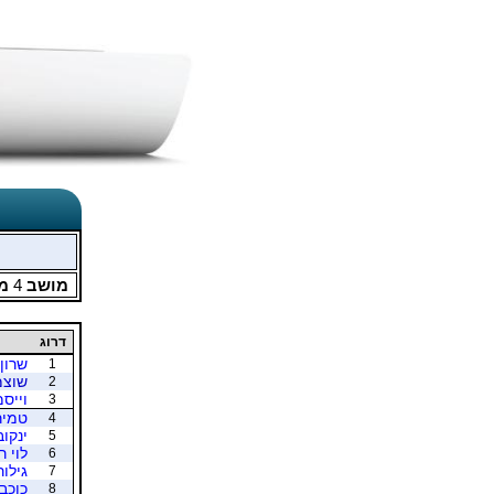
מושב
4
מת
דרוג
שרון
1
שוצמ
2
וייסמ
3
טמיר
4
ינקו
5
לוי ר
6
גילו
7
כוכב
8