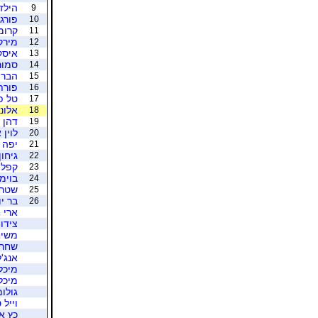
הילזנ
9
פורג
10
קרומ
11
מירק
12
איסק
13
סמור
14
הבר ש
15
פורת
16
טל פ
17
אלוני
18
דהן 
19
לוין 
20
יפה 
21
גיחו
22
קפלן
23
בוימ
24
שטרן
25
בר יו
26
ארי 
צידו
משיח
שחר 
אנג'
מיכל
מיכל
גולומ
וייל 
כץ א