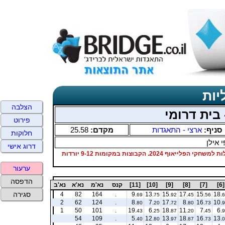
יות
הצלבה
פירוט
סניף:
ארצי - התאגדות
מקדם:
25.58
חלוקות
 אילן
דרוג אישי
הקבוצה במקום הראשון עולה לליגה הלאומית 2025. הקבוצות במקומות 2-3 עולות למשחקי הפלייאוף 2024. הקבוצות במקומות 9-12 יורדות
ערעור
הדפסה
[6]
[7]
[8]
[9]
[10]
[11]
קנס
נא'מ
נא'א
נא'ב
סגירה
4
82
164
.
9.
13.
15.
17.
15.
18.
69
75
92
45
56
6
2
62
124
.
8.
7.
17.
8.
16.
10.
80
20
72
80
73
9
1
50
101
.
19.
6.
18.
11.
7.
6.
43
25
87
20
45
9
54
109
.
5.
12.
13.
18.
16.
13.
40
80
97
87
73
0