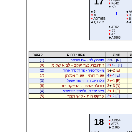
17
♦
K642
♣
K9
♠
3
♠
A
♥
8
♥
K
♦
AQT953
♦
8
♣
QT752
♣
4
♠
JT52
♥
J3
♦
J7
♣
AJ863
ה
חוזה
צפון - דרום
קבוצה
3N-1 [N]
פומרנץ לוי - שרו חורחה
(1)
זיידנברג נצר יעקב - לביא שלומי
(8)
2
♥
X-1 [E]
-2 [E]
♣
3
מי-טל כפיר - פרידלנדר אהוד
(2)
שניר רותי - שניר אלנתן
(7)
4
♥
-4 [E]
+1 [E]
♦
2
גולדרינג דוד - רשתי שאול
(3)
רוסלר אמנון - הרצקה רוני
(6)
3
♣
-3 [N]
-1 [E]
♥
3
פאר יוכבד - גלפסקי אלישבע
(4)
פרקש רות - קיש תמר
(5)
3
♥
-2 [E]
♠
18
♥
AJ954
♦
AT73
♣
QJ65
♠
J64
♠
A