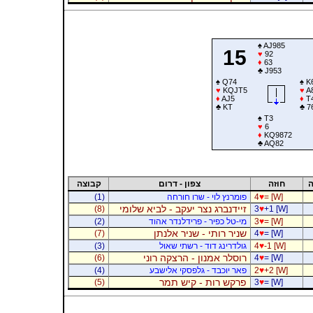
♠
AJ985
15
♥
92
♦
63
♣
J953
♠
Q74
♠
K
♥
KQJT5
♥
A
♦
AJ5
♦
T
♣
KT
♣
7
♠
T3
♥
6
♦
KQ9872
♣
AQ82
ה
חוזה
צפון - דרום
קבוצה
= [W]
♥
4
פומרנץ לוי - שרו חורחה
(1)
זיידנברג נצר יעקב - לביא שלומי
(8)
3
♥
+1 [W]
= [W]
♥
3
מי-טל כפיר - פרידלנדר אהוד
(2)
שניר רותי - שניר אלנתן
(7)
4
♥
= [W]
-1 [W]
♥
4
גולדרינג דוד - רשתי שאול
(3)
רוסלר אמנון - הרצקה רוני
(6)
4
♥
= [W]
+2 [W]
♥
2
פאר יוכבד - גלפסקי אלישבע
(4)
פרקש רות - קיש תמר
(5)
3
♥
= [W]