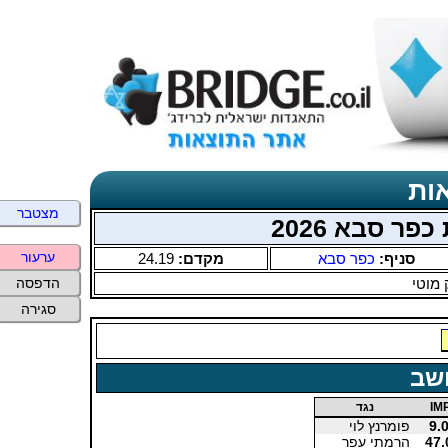
ות
מצטבר
ר סבא 2026
ערעור
סניף:
כפר סבא
מקדם:
24.19
 מוטי
הדפסה
סגירה
שב
IM
נגד
9.
פומרנץ לוי
47.
הרמתי עפר