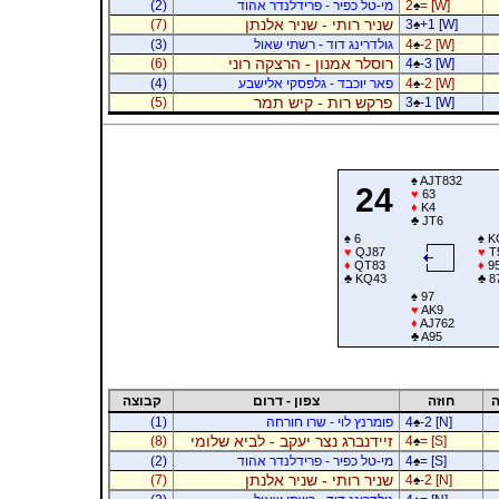
= [W]
♠
2
מי-טל כפיר - פרידלנדר אהוד
(2)
שניר רותי - שניר אלנתן
(7)
3
♠
+1 [W]
-2 [W]
♠
4
גולדרינג דוד - רשתי שאול
(3)
רוסלר אמנון - הרצקה רוני
(6)
4
♠
-3 [W]
-2 [W]
♠
4
פאר יוכבד - גלפסקי אלישבע
(4)
פרקש רות - קיש תמר
(5)
3
♠
-1 [W]
♠
AJT832
24
♥
63
♦
K4
♣
JT6
♠
6
♠
K
♥
QJ87
♥
T
♦
QT83
♦
9
♣
KQ43
♣
8
♠
97
♥
AK9
♦
AJ762
♣
A95
ה
חוזה
צפון - דרום
קבוצה
-2 [N]
♠
4
פומרנץ לוי - שרו חורחה
(1)
זיידנברג נצר יעקב - לביא שלומי
(8)
4
♠
= [S]
= [S]
♠
4
מי-טל כפיר - פרידלנדר אהוד
(2)
שניר רותי - שניר אלנתן
(7)
4
♠
-2 [N]