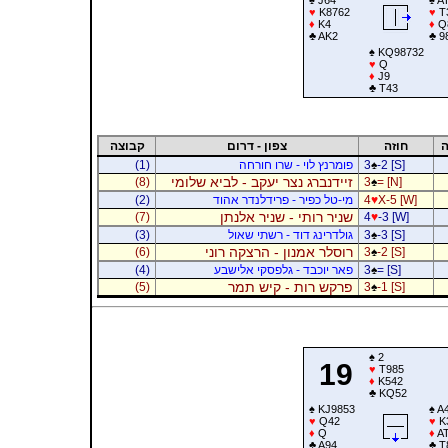
♥
K8762
♥
T
♦
K4
♦
Q
♣
AK2
♣
9
♠
KQ98732
♥
Q
♦
J9
♣
T43
ה
חוזה
צפון - דרום
קבוצה
-2 [S]
♠
3
פומרנץ לוי - שרו חורחה
(1)
זיידנברג נצר יעקב - לביא שלומי
(8)
3
♠
= [N]
X-5 [W]
♥
4
מי-טל כפיר - פרידלנדר אהוד
(2)
שניר רותי - שניר אלנתן
(7)
4
♥
-3 [W]
-3 [S]
♠
3
גולדרינג דוד - רשתי שאול
(3)
רוסלר אמנון - הרצקה רוני
(6)
3
♠
-2 [S]
= [S]
♠
3
פאר יוכבד - גלפסקי אלישבע
(4)
פרקש רות - קיש תמר
(5)
3
♠
-1 [S]
♠
2
19
♥
T985
♦
K542
♣
KQ52
♠
KJ9853
♠
A
♥
Q42
♥
K
♦
Q
♦
AT
♣
A94
♣
T