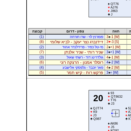
♠
QT76
♥
AJ76
♦
J863
♣
J
ה
חוזה
צפון - דרום
קבוצה
-1 [W]
♠
3
פומרנץ לוי - שרו חורחה
(1)
זיידנברג נצר יעקב - לביא שלומי
(8)
3
♥
-3 [S]
+1 [W]
♠
2
מי-טל כפיר - פרידלנדר אהוד
(2)
שניר רותי - שניר אלנתן
(7)
3
♠
+1 [W]
-1 [W]
♠
4
גולדרינג דוד - רשתי שאול
(3)
רוסלר אמנון - הרצקה רוני
(6)
4
♠
-2 [W]
-2 [W]
♠
4
פאר יוכבד - גלפסקי אלישבע
(4)
פרקש רות - קיש תמר
(5)
3
♠
= [W]
♠
93
20
♥
QT8632
♦
T76
♣
J3
♠
QJT74
♠
5
♥
K9
♥
A
♦
J3
♦
A8
♣
Q987
♣
K
♠
AK86
♥
J5
♦
KQ92