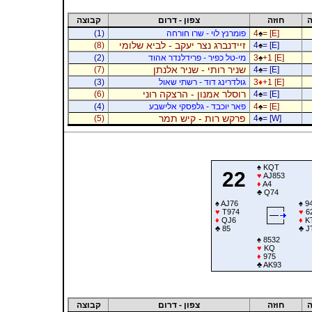
ה
חוזה
צפון - דרום
קבוצה
= [E]
♠
4
פומרנץ לוי - שרו חורחה
(1)
זיידנברג נצר יעקב - לביא שלומי
(8)
4
♠
= [E]
+1 [E]
♠
3
מי-טל כפיר - פרידלנדר אהוד
(2)
שניר רותי - שניר אלנתן
(7)
4
♠
= [E]
+1 [E]
♦
3
גולדרינג דוד - רשתי שאול
(3)
רוסלר אמנון - הרצקה רוני
(6)
4
♠
= [E]
= [E]
♠
4
פאר יוכבד - גלפסקי אלישבע
(4)
פרקש רות - קיש תמר
(5)
4
♠
= [W]
♠
KQT
22
♥
AJ853
♦
A4
♣
Q74
♠
AJ76
♠
9
♥
T974
♥
6
♦
QJ6
♦
K
♣
85
♣
J
♠
8532
♥
KQ
♦
975
♣
AK93
ה
חוזה
צפון - דרום
קבוצה