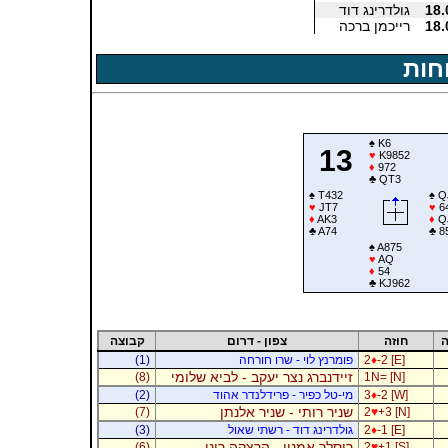
18.
גולדרינג דוד
18.
רייכמן ברכה
חות
♠
K6
13
♥
K9852
♦
972
♣
QT3
♠
T432
♠
Q
♥
JT7
♥
6
♦
AK3
♦
Q
♣
A74
♣
8
♠
A875
♥
AQ
♦
54
♣
KJ962
ה
חוזה
צפון - דרום
קבוצה
-2 [E]
♦
2
פומרנץ לוי - שרו חורחה
(1)
זיידנברג נצר יעקב - לביא שלומי
(8)
1N= [N]
-2 [W]
♦
3
מי-טל כפיר - פרידלנדר אהוד
(2)
שניר רותי - שניר אלנתן
(7)
2
♥
+3 [N]
-1 [E]
♦
2
גולדרינג דוד - רשתי שאול
(3)
רוסלר אמנון - הרצקה רוני
(6)
2
♥
+1 [S]