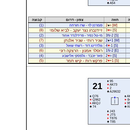
♣
A54
ה
חוזה
צפון - דרום
קבוצה
= [W]
♠
2
פומרנץ לוי - שרו חורחה
(1)
זיידנברג נצר יעקב - לביא שלומי
(8)
3
♥
= [S]
3N-2 [S]
מי-טל כפיר - פרידלנדר אהוד
(2)
שניר רותי - שניר אלנתן
(7)
2
♠
+1 [W]
-1 [S]
♥
4
גולדרינג דוד - רשתי שאול
(3)
רוסלר אמנון - הרצקה רוני
(6)
1N-2 [E]
= [S]
♥
2
פאר יוכבד - גלפסקי אלישבע
(4)
פרקש רות - קיש תמר
(5)
2
♥
+1 [S]
♠
95
21
♥
AK73
♦
2
♣
AJ9632
♠
Q76
♠
A
♥
Q962
♥
8
♦
AKQJ
♦
95
♣
74
♣
K
♠
J43
♥
JT5
♦
T876
♣
T85