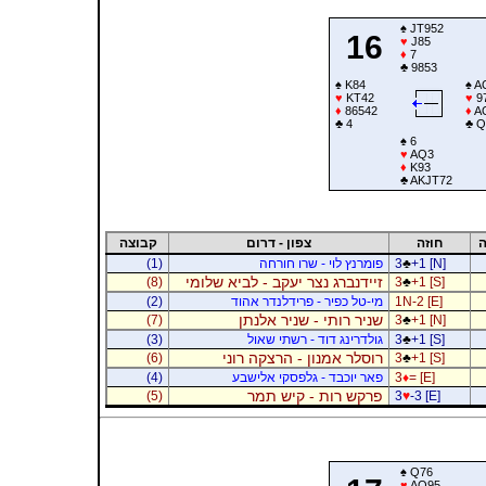
♠
JT952
16
♥
J85
♦
7
♣
9853
♠
K84
♠
A
♥
KT42
♥
9
♦
86542
♦
A
♣
4
♣
Q
♠
6
♥
AQ3
♦
K93
♣
AKJT72
ה
חוזה
צפון - דרום
קבוצה
+1 [N]
♣
3
פומרנץ לוי - שרו חורחה
(1)
זיידנברג נצר יעקב - לביא שלומי
(8)
3
♣
+1 [S]
1N-2 [E]
מי-טל כפיר - פרידלנדר אהוד
(2)
שניר רותי - שניר אלנתן
(7)
3
♣
+1 [N]
+1 [S]
♣
3
גולדרינג דוד - רשתי שאול
(3)
רוסלר אמנון - הרצקה רוני
(6)
3
♣
+1 [S]
= [E]
♦
3
פאר יוכבד - גלפסקי אלישבע
(4)
פרקש רות - קיש תמר
(5)
3
♥
-3 [E]
♠
Q76
♥
AQ95