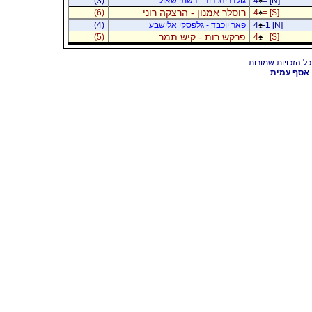
= [N]
♠
4
גולדרינג דוד - רשתי שאול
(3)
רוסלר אמנון - הרצקה רוני
(6)
4
♠
= [S]
-1 [N]
♠
4
פאר יוכבד - גלפסקי אלישבע
(4)
פרקש רות - קיש תמר
(5)
4
♠
= [S]
אסף עמית