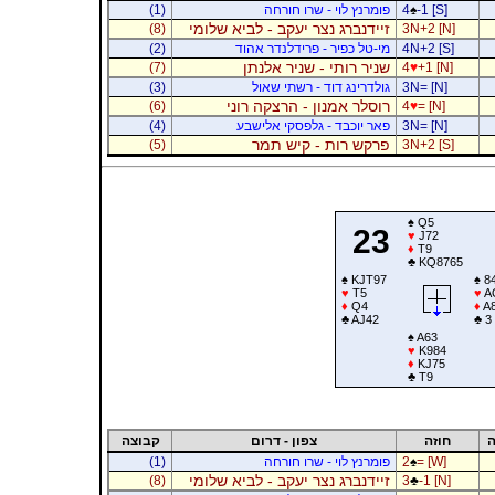
-1 [S]
♠
4
פומרנץ לוי - שרו חורחה
(1)
זיידנברג נצר יעקב - לביא שלומי
(8)
3N+2 [N]
4N+2 [S]
מי-טל כפיר - פרידלנדר אהוד
(2)
שניר רותי - שניר אלנתן
(7)
4
♥
+1 [N]
3N= [N]
גולדרינג דוד - רשתי שאול
(3)
רוסלר אמנון - הרצקה רוני
(6)
4
♥
= [N]
3N= [N]
פאר יוכבד - גלפסקי אלישבע
(4)
פרקש רות - קיש תמר
(5)
3N+2 [S]
♠
Q5
23
♥
J72
♦
T9
♣
KQ8765
♠
KJT97
♠
8
♥
T5
♥
A
♦
Q4
♦
A8
♣
AJ42
♣
3
♠
A63
♥
K984
♦
KJ75
♣
T9
ה
חוזה
צפון - דרום
קבוצה
= [W]
♠
2
פומרנץ לוי - שרו חורחה
(1)
זיידנברג נצר יעקב - לביא שלומי
(8)
3
♣
-1 [N]