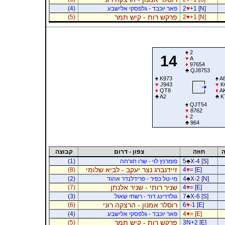
+1 [N]
♥
2
פאר יוכבד - גלפסקי אלישבע
(4)
פרקש רות - קיש תמר
(5)
2
♥
+1 [N]
♠
2
14
♥
A
♦
97654
♣
QJ8753
♠
K973
♠
A
♥
J943
♥
K
♦
QT8
♦
A
♣
A2
♣
K
♠
QJT54
♥
8762
♦
2
♣
964
ה
חוזה
צפון - דרום
קבוצה
X-4 [S]
♣
5
פומרנץ לוי - שרו חורחה
(1)
זיידנברג נצר יעקב - לביא שלומי
(8)
4
♥
= [E]
X-2 [N]
♣
4
מי-טל כפיר - פרידלנדר אהוד
(2)
שניר רותי - שניר אלנתן
(7)
4
♥
= [E]
X-6 [S]
♣
7
גולדרינג דוד - רשתי שאול
(3)
רוסלר אמנון - הרצקה רוני
(6)
6
♥
-1 [E]
= [E]
♥
4
פאר יוכבד - גלפסקי אלישבע
(4)
פרקש רות - קיש תמר
(5)
3N+2 [E]