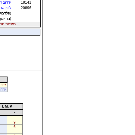
18141
ידדוב רמ
20896
ליפין גנ
(פלדבוי 
(בר יוסף
רשימת חברי הת
זייד
ידדו
I. M. P.
+
-
3
9
6