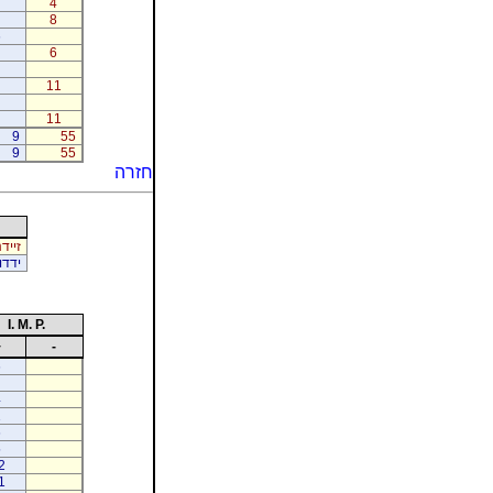
4
8
6
6
11
11
9
55
9
55
חזרה
זייד
ידדו
I. M. P.
+
-
6
4
1
6
5
2
1