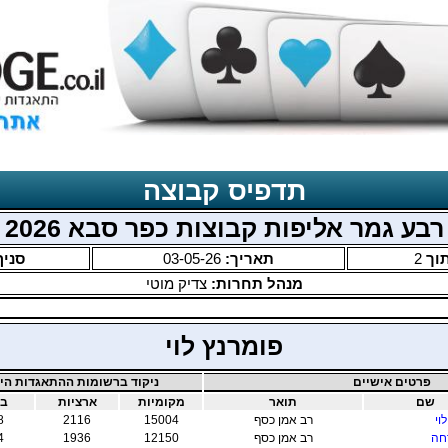
תדפיס קבוצה
רבע גמר אליפות קבוצות כפר סבא 2026
וך
2
תאריך:
03-05-26
סניף
מנהל תחרות:
צדיק מוטי
פומרנץ לוי
פרטים אישיים
ניקוד ברשומות ההתאגדות היש
שם
תואר
מקומיות
ארציות
בי
וי
רב אמן כסף
15004
2116
8
חה
רב אמן כסף
12150
1936
4