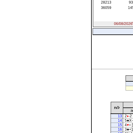
28213
93
36059
14
לוח
ה
13
2
♦
-2 
14
5
♣
X-
15
4
♥
= 
16
3
♣
+1