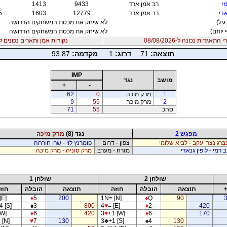
י
רב אמן ארד
9433
1413
אדי
רב אמן ארד
12779
1603
5
גיל)
לא שיחק את מכסת המשחקים הדרושה
 יותם)
לא שיחק את מכסת המשחקים הדרושה
אגדות נכונה ל-08/08/2026
נקודות אמן ותארים נכונים ל06/08/2026
תוצאה:
71
דרוג:
1
מקדמה:
93.87
IMP
מושב
נגד
+
-
1
מרק מיכה
0
62
2
מרק מיכה
55
9
סהכ
55
71
מפגש 2
נגד (8)
מרק מיכה
נברג נצר יעקב - לביא שלומי
צפון - דרום
פומרנץ לוי - שרו חורחה
ב רמי - ליפין גנאדי
מזרח - מערב
מרק סוניה - מרק מיכה
שולחן 2
שולחן 1
תוצאה
הובלה
חוזה
תוצאה
הובלה
חוז
[E]
♦
5
200
1N= [N]
♦
Q
90
4 [S]
♠
3
800
4
♥
= [E]
♦
2
420
[W]
♦
6
420
3
♥
+1 [W]
♦
6
170
 [N]
♥
7
130
3
♣
+1 [S]
♠
4
130