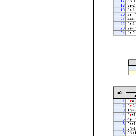
17
3N-1 
18
3
♠
-2 
19
3
♠
-1 
20
2
♠
= 
21
4
♠
= [
22
4
♠
-1 
23
2
♠
= 
24
4
♠
-2 
לוח
ה
1
3
♥
= 
2
4
♥
-1 
3
1N= 
4
2
♦
+1
5
4
♠
= 
6
2
♠
+1
7
3N-1 
8
3N+1