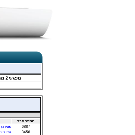
מפגש
2
מת
מספר חבר
6887
פומרנץ ל
3456
שרו חור