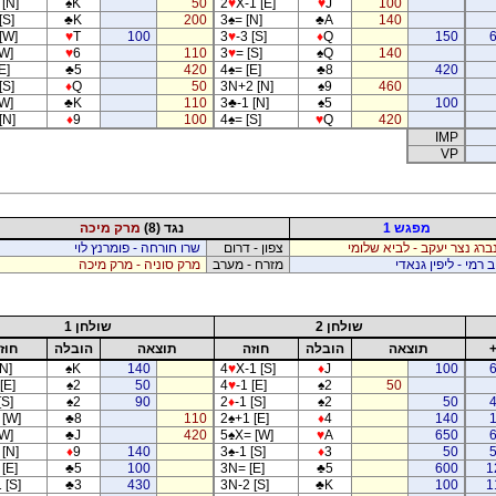
[N]
♠
K
50
2
♥
X-1 [E]
♥
J
100
[S]
♣
K
200
3
♠
= [N]
♣
A
140
[W]
♥
T
100
3
♥
-3 [S]
♦
Q
150
[W]
♥
6
110
3
♥
= [S]
♠
Q
140
E]
♣
5
420
4
♠
= [E]
♣
8
420
[S]
♦
Q
50
3N+2 [N]
♠
9
460
[W]
♣
K
110
3
♣
-1 [N]
♠
5
100
[N]
♦
9
100
4
♠
= [S]
♥
Q
420
IMP
VP
מפגש 1
נגד (8)
מרק מיכה
נברג נצר יעקב - לביא שלומי
צפון - דרום
שרו חורחה - פומרנץ לוי
ב רמי - ליפין גנאדי
מזרח - מערב
מרק סוניה - מרק מיכה
שולחן 2
שולחן 1
תוצאה
הובלה
חוזה
תוצאה
הובלה
חוז
[N]
♠
K
140
4
♥
X-1 [S]
♦
J
100
[E]
♠
2
50
4
♥
-1 [E]
♠
2
50
[S]
♠
2
90
2
♦
-1 [S]
♠
2
50
 [W]
♣
8
110
2
♠
+1 [E]
♦
4
140
[W]
♣
J
420
5
♠
X= [W]
♥
A
650
 [N]
♦
9
140
3
♠
-1 [S]
♦
3
50
[E]
♣
5
100
3N= [E]
♣
5
600
1
 [S]
♣
3
430
3N-2 [S]
♣
K
100
1