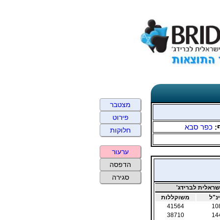
מצטבר
פירוט
:
כפר סבא
חלוקות
ערעור
הדפסה
סגירה
ראלית לברידג'
נ"ל
משוקללות
41564
10
38710
14