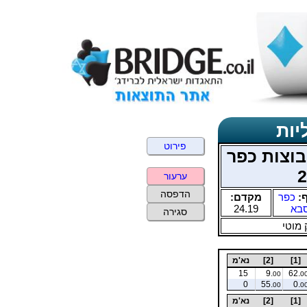
יות
פירוט
בוצות כפר
ערעור
הדפסה
ף:
כפר
מקדם:
בא
24.19
סגירה
 מוטי
[1]
[2]
נא'מ
15
9.
62.
00
0
0
55.
0.
00
0
[1]
[2]
נא'מ