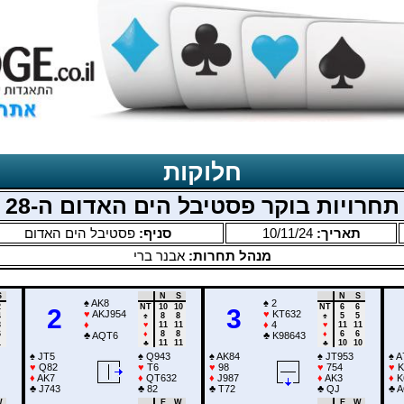
חלוקות
תחרויות בוקר פסטיבל הים האדום ה-28
פסטיבל הים האדום
סניף:
10/11/24
תאריך:
מנהל תחרות:
אבנר ברי
S
N
S
N
S
♠
AK8
♠
2
2
NT
10
10
NT
6
6
2
3
♥
AKJ954
♥
KT632
4
♠
8
8
♠
5
5
♦
♦
4
3
♥
11
11
♥
11
11
6
♦
8
8
♦
6
6
♣
AQT6
♣
K98643
1
♣
11
11
♣
10
10
♠
JT5
♠
Q943
♠
AK84
♠
JT953
♠
A
♥
Q82
♥
T6
♥
98
♥
754
♥
K
♦
AK7
♦
QT632
♦
J987
♦
AK3
♦
K
♣
J743
♣
82
♣
T72
♣
QJ
♣
A
W
E
W
E
W