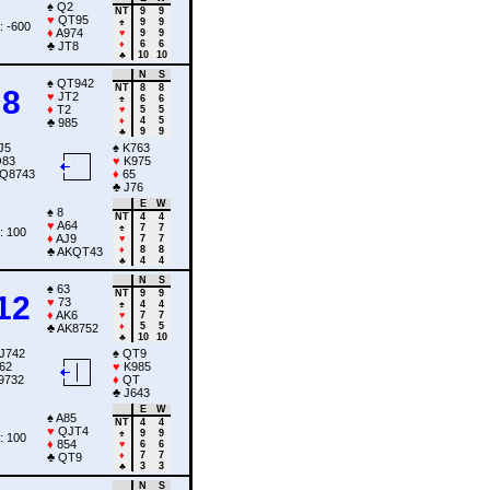
♠
Q2
NT
9
9
♥
QT95
♠
9
9
: -600
♦
A974
♥
9
9
♦
6
6
♣
JT8
♣
10
10
N
S
♠
QT942
NT
8
8
8
♥
JT2
♠
6
6
♦
T2
♥
5
5
♦
4
5
♣
985
♣
9
9
J5
♠
K763
83
♥
K975
Q8743
♦
65
♣
J76
E
W
♠
8
NT
4
4
♥
A64
♠
7
7
: 100
♦
AJ9
♥
7
7
♦
8
8
♣
AKQT43
♣
4
4
N
S
♠
63
NT
9
9
12
♥
73
♠
4
4
♦
AK6
♥
7
7
♦
5
5
♣
AK8752
♣
10
10
J742
♠
QT9
62
♥
K985
9732
♦
QT
♣
J643
E
W
♠
A85
NT
4
4
♥
QJT4
♠
9
9
: 100
♦
854
♥
6
6
♦
7
7
♣
QT9
♣
3
3
N
S