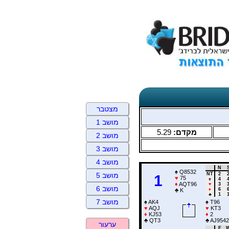
מצטבר
מושב 1
5.29
מקדם:
מושב 2
מושב 3
מושב 4
N
♠
Q8532
NT
2
מושב 5
1
♥
75
♠
4
♦
AQT96
♥
3
מושב 6
♦
6
♣
K
♣
1
מושב 7
♠
AK4
♠
T96
♥
AQJ
♥
KT3
♦
KJ53
♦
2
♣
QT3
♣
AJ9542
ערעור
E