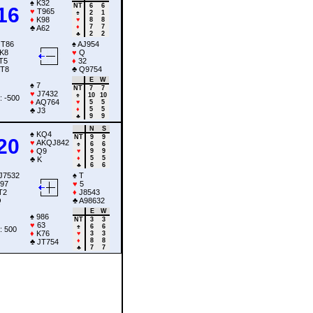
♠
K32
NT
6
6
16
♥
T965
♠
2
1
♦
K98
♥
8
8
♦
7
7
♣
A62
♣
2
2
T86
♠
AJ954
K8
♥
Q
T5
♦
32
T8
♣
Q9754
E
W
♠
7
NT
7
7
♥
J7432
♠
10
10
: -500
♦
AQ764
♥
5
5
♦
5
5
♣
J3
♣
9
9
N
S
♠
KQ4
NT
9
9
20
♥
AKQJ842
♠
6
6
♦
Q9
♥
9
9
♦
5
5
♣
K
♣
6
6
J7532
♠
T
97
♥
5
T2
♦
J8543
Q
♣
A98632
E
W
♠
986
NT
3
3
♥
63
♠
6
6
: 500
♦
K76
♥
3
3
♦
8
8
♣
JT754
♣
7
7