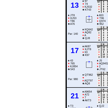
♠
97
NT
8
13
♥
74
♠
9
♦
KJ532
♥
8
♦
8
♣
KT43
♣
9
♠
JT8
♠
A53
♥
KJ53
♥
T96
♦
T86
♦
Q974
♣
A76
♣
952
E
♠
KQ642
NT
4
♥
AQ82
♠
4
Par: 140
♦
A
♥
4
♦
4
♣
QJ8
♣
3
N
♠
AK87
NT
10
1
17
♥
KJT8
♠
12
1
♦
63
♥
8
♦
10
1
♣
K97
♣
10
1
♠
43
♠
J5
♥
765
♥
AQ943
♦
KJ854
♦
2
♣
543
♣
JT62
E
♠
QT962
NT
3
♥
♠
1
Par: 980
♦
AQT97
♥
5
♦
2
♣
AQ8
♣
3
N
♠
A9654
NT
7
21
♥
A72
♠
10
1
♦
7
♥
10
1
♦
5
♣
AKT3
♣
9
♠
T3
♠
QJ2