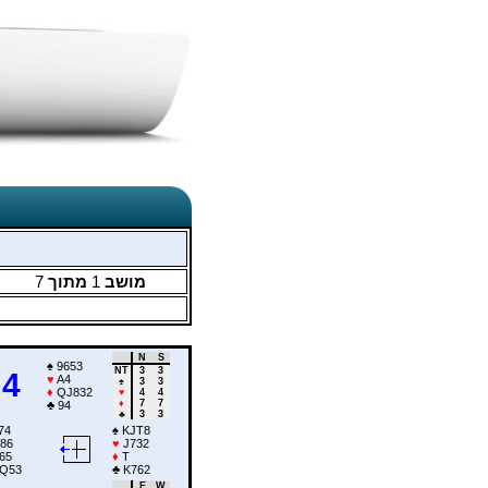
7
מתוך
1
מושב
N
S
♠
9653
NT
3
3
4
♥
A4
♠
3
3
♦
QJ832
♥
4
4
♦
7
7
♣
94
♣
3
3
74
♠
KJT8
86
♥
J732
65
♦
T
Q53
♣
K762
E
W