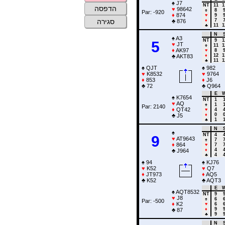
♠
J7
NT
11
1
הדפסה
♥
98642
♠
8
Par: -920
♦
874
♥
9
♦
7
סגירה
♣
876
♣
11
1
N
♠
A3
NT
9
1
5
♥
JT
♠
11
1
♦
AK97
♥
8
♦
12
1
♣
AKT83
♣
11
1
♠
QJT
♠
982
♥
K8532
♥
9764
♦
853
♦
J6
♣
72
♣
Q964
E
♠
K7654
NT
1
♥
AQ
♠
1
Par: 2140
♦
QT42
♥
4
♦
0
♣
J5
♣
1
N
♠
NT
4
9
♥
AT9643
♠
7
♦
864
♥
7
♦
4
♣
J964
♣
4
♠
94
♠
KJ76
♥
K52
♥
Q7
♦
JT973
♦
AQ5
♣
K52
♣
AQT3
E
♠
AQT8532
NT
9
♥
J8
♠
6
Par: -500
♦
K2
♥
6
♦
9
♣
87
♣
9
N