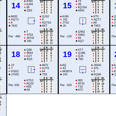
♠
9764
♠
73
8
NT
2
2
NT
5
5
14
15
♥
AJ84
♥
85
9
♠
2
2
♠
5
5
♦
95
♦
KQ764
8
♥
4
4
♥
5
5
9
♦
3
3
♦
6
6
♣
Q83
♣
A942
9
♣
2
2
♣
6
6
♠
AK83
♠
QJ52
♠
AJ84
♠
KT5
♠
Q
♥
KQT2
♥
6
♥
J42
♥
AQT7
♥
A
♦
A
♦
KQT63
♦
JT52
♦
A9
♦
J
♣
7642
♣
AKT
♣
J8
♣
T653
♣
K
W
E
W
E
W
♠
T
♠
Q962
4
NT
11
11
NT
8
8
♥
9753
♥
K963
4
♠
11
11
♠
8
8
Par: -460
Par: -120
Par
♦
J8742
♦
83
4
♥
8
8
♥
8
8
4
♦
10
10
♦
6
6
♣
J95
♣
KQ7
3
♣
11
11
♣
7
6
S
N
S
N
S
♠
Q96
♠
KT7
0
NT
10
9
NT
5
5
18
19
♥
9654
♥
QJ86
2
♠
9
8
♠
3
3
♦
QJT
♦
QJ6
8
♥
9
9
♥
5
5
1
♦
8
7
♦
4
4
♣
KQ5
♣
T85
0
♣
7
7
♣
3
3
♠
J4
♠
A872
♠
AQ
♠
J6542
♠
A
2
♥
7
♥
KJT8
♥
K2
♥
975
♥
T
♦
97652
♦
A4
♦
AK9874
♦
5
♦
A
♣
J7642
♣
T93
♣
J43
♣
KQ96
♣
W
E
W
E
W
♠
KT53
♠
983
3
NT
3
3
NT
8
8
♥
AQ32
♥
AT43
1
♠
3
3
♠
10
10
Par: 630
Par: -620
Par
♦
K83
♦
T32
5
♥
4
4
♥
8
8
2
♦
5
5
♦
9
9
♣
A8
♣
A72
3
♣
6
6
♣
10
10
S
7
0
0
5
9