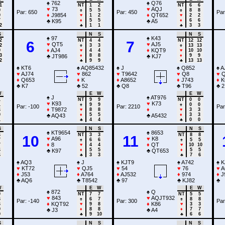
♠
762
♠
Q76
1
NT
1
2
NT
6
6
♥
73
♥
AQJ
9
♠
5
5
♠
8
8
Par: 650
Par: 450
Par
♦
J9854
♦
QT652
9
♥
1
2
♥
2
2
7
♦
5
5
♦
6
6
♣
K95
♣
A5
2
♣
1
1
♣
3
3
S
N
S
N
S
♠
97
♠
K43
2
NT
4
4
NT
12
12
6
7
♥
QT5
♥
AJ5
2
♠
3
3
♠
13
13
♦
AJ4
♦
KQT9
9
♥
4
4
♥
10
10
3
♦
8
8
♦
9
9
♣
JT986
♣
KJ7
2
♣
9
9
♣
13
13
♠
KT6
♠
AQ85432
♠
J
♠
Q852
♠
A
♥
AJ74
♥
862
♥
T9642
♥
Q8
♥
Q
♦
Q653
♦
K
♦
A8652
♦
J743
♦
K
♣
K7
♣
52
♣
Q8
♣
T96
♣
2
W
E
W
E
W
♠
J
♠
AT976
1
NT
9
9
NT
0
0
♥
K93
♥
K73
1
♠
9
9
♠
0
0
Par: -100
Par: 2210
Par
♦
T9872
♦
4
♥
8
8
♥
3
3
0
♦
5
5
♦
3
3
♣
AQ43
♣
A5432
1
♣
4
4
♣
0
0
S
N
S
N
S
♠
KT9654
♠
8653
4
NT
3
3
NT
8
8
10
11
♥
A96
♥
K8
7
♠
6
6
♠
5
5
♦
8
♦
QT
7
♥
4
4
♥
10
10
4
♦
5
5
♦
5
5
♣
K97
♣
QT653
4
♣
3
3
♣
7
6
♠
AQ3
♠
J
♠
KJT9
♠
A742
♠
K
♥
KT72
♥
QJ5
♥
54
♥
76
♥
A
♦
J53
♦
A764
♦
AJ532
♦
974
♦
J
♣
AQ6
♣
T8542
♣
97
♣
KJ82
♣
W
E
W
E
W
♠
872
♠
Q
9
NT
7
7
NT
5
5
♥
843
♥
AQJT932
6
♠
6
7
♠
8
8
Par: -140
Par: 300
Par
♦
KQT92
♦
K86
6
♥
9
8
♥
3
3
9
♦
8
8
♦
7
7
♣
J3
♣
A4
9
♣
9
10
♣
6
6
S
N
S
N
S