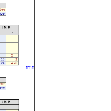
פרלש
שכטר
I. M. P.
+
-
8
7
2
15
2
.24
4.76
חזרה
צידו
שכטר
I. M. P.
+
-