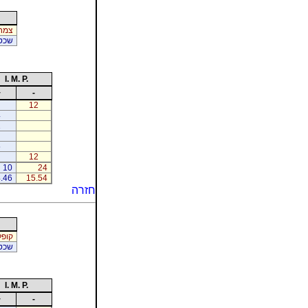
צמח 
שכטר
I. M. P.
+
-
12
4
1
5
12
10
24
.46
15.54
חזרה
קופל
שכטר
I. M. P.
+
-