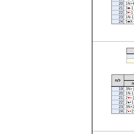
20
1N+4
21
3
♣
-1
22
3
♥
-1
23
1N-1 
24
5
♣
X-
לוח
ה
19
3N= 
20
1N-1
21
2
♥
= 
22
2
♠
+1 
23
3N+2
24
2
♦
+2