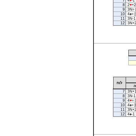
7
4
♦
-1 
8
2
♥
+2
9
3N= 
10
4
♠
= [
11
3N-1 
12
3N+2
לוח
ה
7
3N+1
8
3N-1 
9
4
♥
= [
10
4
♠
= [
11
3N+2
12
4
♠
-1 