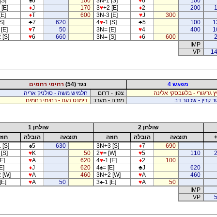
[S]
♠
6
100
3N-1 [S]
♥
6
100
 [E]
♦
J
170
3
♥
+2 [E]
♦
2
200
[E]
♦
T
600
3N-3 [E]
♥
J
300
S]
♣
7
620
4
♥
-1 [S]
♣
5
100
1
[E]
♥
7
50
3N= [E]
♥
4
400
1
 [S]
♥
6
660
3N= [S]
♦
6
600
IMP
VP
14
מפגש 4
נגד (54)
רחימי רחמים
יץ גריגורי - בלגובסקי אלינה
צפון - דרום
חלמיש משה - סולניק אריה
 קרין - שכטר דב
מזרח - מערב
דימנט נעם - רחימי רחמים
שולחן 2
שולחן 1
תוצאה
הובלה
חוזה
תוצאה
הובלה
חוז
 [S]
♠
5
630
3N+3 [S]
♦
7
690
[S]
♥
K
50
2
♥
= [W]
♥
5
110
E]
♥
A
620
4
♥
-1 [E]
♦
2
100
E]
♦
J
620
4
♠
= [E]
♣
J
620
 [W]
♥
A
460
3N+2 [W]
♥
A
460
[E]
♥
A
50
3
♠
-1 [E]
♥
A
50
IMP
VP
5