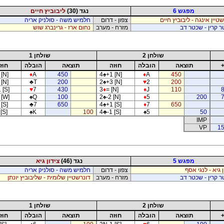
מפגש 6
נגד (30)
ליבוביץ חיים
טיין אינגה - ליבוביץ חיים
צפון - דרום
חלמיש משה - סולניק אריה
 קרין - שכטר דב
מזרח - מערב
נחום ארז - גרינברג שוש
שולחן 2
שולחן 1
תוצאה
הובלה
חוזה
תוצאה
הובלה
חוז
 [N]
♦
A
450
4
♠
+1 [N]
♦
A
450
 [N]
♣
T
200
2
♠
+3 [N]
♥
2
200
 [S]
♥
7
430
3
♦
= [N]
♦
J
110
 [W]
♠
Q
100
2
♠
-2 [N]
♦
5
200
[S]
♣
7
650
4
♠
+1 [S]
♦
7
650
 [S]
♠
K
100
4
♣
-1 [S]
♠
5
50
IMP
VP
15
מפגש 5
נגד (46)
צידון גיא
ן גיא - לנגי אסף
צפון - דרום
חלמיש משה - סולניק אריה
 קרין - שכטר דב
מזרח - מערב
דונרשטיין שלומית - שליבוביץ יונתן
שולחן 2
שולחן 1
תוצאה
הובלה
חוזה
תוצאה
הובלה
חוז