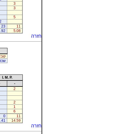
3
3
5
2
23
11
.92
5.08
חזרה
קובא
שכטר
I. M. P.
+
-
2
2
1
6
0
11
.41
14.59
חזרה