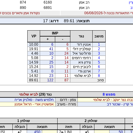
ין
רב אמן
6160
874
ב
רב אמן
6891
890
אגדות נכונה ל-06/08/2026
נקודות אמן ותארים נכונים ל06/08/2026
תוצאה:
89.61
דרוג:
17
IMP
מושב
נגד
VP
+
-
1
אנטין דוד
6
6
00
10.
2
קופלביץ דולי
5
41
91
19.
3
פרולינגר איל
24
10
46
4.
4
רחימי רחמים
14
2
08
5.
5
צידון גיא
14
25
59
14.
6
ליבוביץ חיים
2
15
24
15.
7
ארנון גדי
11
0
41
5.
8
לביא שלומי
11
23
92
14.
סהכ
87
122
89.61
מפגש 8
נגד (29)
לביא שלומי
נברג נצר יעקב - לביא שלומי
צפון - דרום
חלמיש משה - סולניק אריה
 קרין - שכטר דב
מזרח - מערב
אפשטיין אורי - הראל אמנון
שולחן 2
שולחן 1
תוצאה
הובלה
חוזה
תוצאה
הובלה
חוז
[S]
♠
7
450
7
♠
-1 [N]
♠
5
50
1