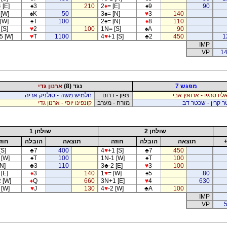
 [E]
♠
3
210
2
♦
= [E]
♠
9
90
 [W]
♠
K
50
3
♠
= [N]
♥
3
140
 [W]
♠
T
100
2
♠
= [N]
♦
8
110
[S]
♥
2
100
1N= [S]
♠
A
90
5 [W]
♥
T
1100
4
♥
+1 [S]
♣
2
450
1
IMP
VP
14
מפגש 7
נגד (8)
ארנון גדי
ליו סרגיו - ארואץ אבי
צפון - דרום
חלמיש משה - סולניק אריה
 קרין - שכטר דב
מזרח - מערב
קונפינו יוסי - ארנון גדי
שולחן 2
שולחן 1
תוצאה
הובלה
חוזה
תוצאה
הובלה
חוז
[S]
♣
7
400
4
♥
+1 [S]
♣
7
450
 [W]
♠
T
100
1N-1 [W]
♠
T
100
[N]
♣
3
110
3
♣
-2 [E]
♥
3
100
[E]
♦
3
140
1
♥
= [W]
♠
5
80
 [W]
♦
Q
660
3N+1 [E]
♥
4
630
 [W]
♥
J
130
4
♥
-2 [W]
♣
A
100
IMP
VP
5