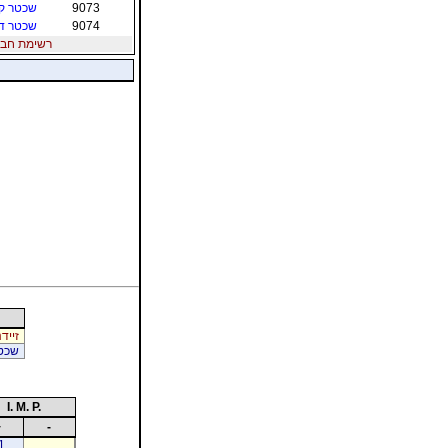
9073
שכטר קר
9074
שכטר ד
רשימת חברי הת
זייד
שכטר
I. M. P.
+
-
1