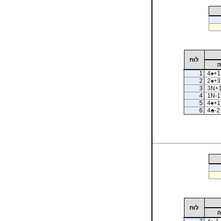
לוח
ה
1
4
♠
+1
2
2
♠
+3
3
3N+1
4
1N-1
5
4
♠
+1 
6
4
♣
-2
לוח
ה