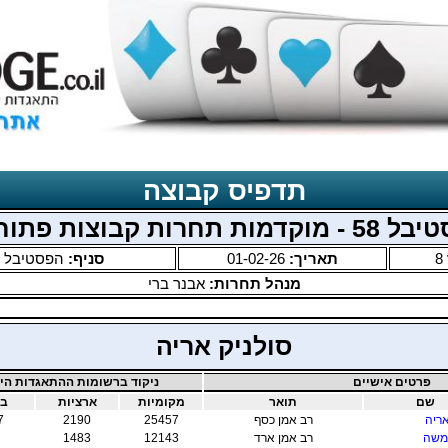
תדפיס קבוצה
 מוקדמות תחרות קבוצות פתוחה
8
תאריך:
01-02-26
סניף:
הפסטיבל ה
מנהל תחרות:
אבנר ברי
סולניק אריה
פרטים אישיים
ניקוד ברשומות ההתאגדות היש
שם
תואר
מקומיות
ארציות
בי
אריה
רב אמן כסף
25457
2190
7
משה
רב אמן ארד
12143
1483