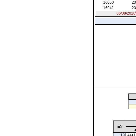
16050
23
16941
23
לוח
ה
19
4
♠
+1 