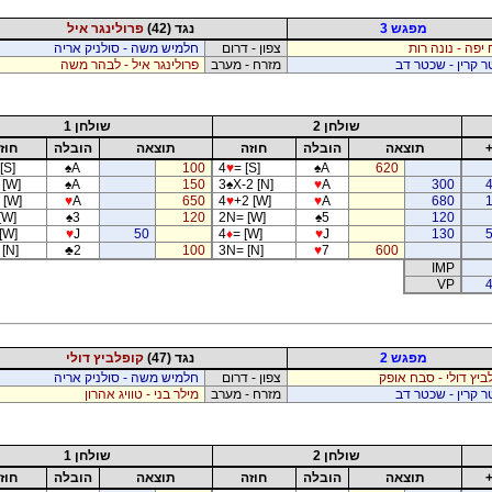
מפגש 3
נגד (42)
פרולינגר איל
יפה - נונה רות
צפון - דרום
חלמיש משה - סולניק אריה
 קרין - שכטר דב
מזרח - מערב
פרולינגר איל - לבהר משה
שולחן 2
שולחן 1
תוצאה
הובלה
חוזה
תוצאה
הובלה
חוז
[S]
♠
A
100
4
♥
= [S]
♠
A
620
 [W]
♠
A
150
3
♠
X-2 [N]
♥
A
300
 [W]
♥
A
650
4
♥
+2 [W]
♥
A
680
[W]
♠
3
120
2N= [W]
♠
5
120
[W]
♥
J
50
4
♦
= [W]
♥
J
130
[N]
♣
2
100
3N= [N]
♥
7
600
IMP
VP
4
מפגש 2
נגד (47)
קופלביץ דולי
ביץ דולי - סבח אופק
צפון - דרום
חלמיש משה - סולניק אריה
 קרין - שכטר דב
מזרח - מערב
מילר בני - טוויג אהרון
שולחן 2
שולחן 1
תוצאה
הובלה
חוזה
תוצאה
הובלה
חוז