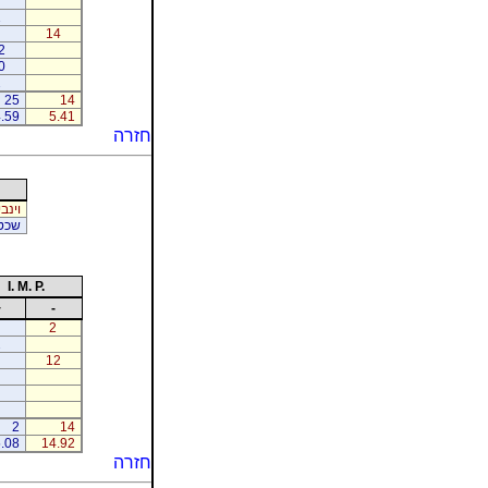
1
14
2
0
2
25
14
.59
5.41
חזרה
וינב
שכטר
I. M. P.
+
-
2
2
12
2
14
.08
14.92
חזרה