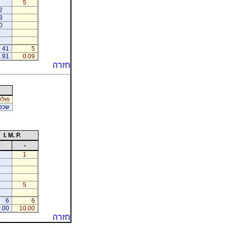
5
2
3
0
6
41
5
.91
0.09
חזרה
פולק
שכטר
I. M. P.
+
-
1
6
5
6
6
.00
10.00
חזרה