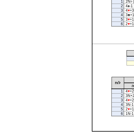
1
2N= 
2
4
♠
-1 
3
4
♥
+3
4
3
♣
+1
5
3
♥
+1
6
2
♥
+1
לוח
ה
1
4
♥
+2
2
3N+2
3
4
♥
+2
4
3N-1
5
2
♥
+1
6
1N-1 