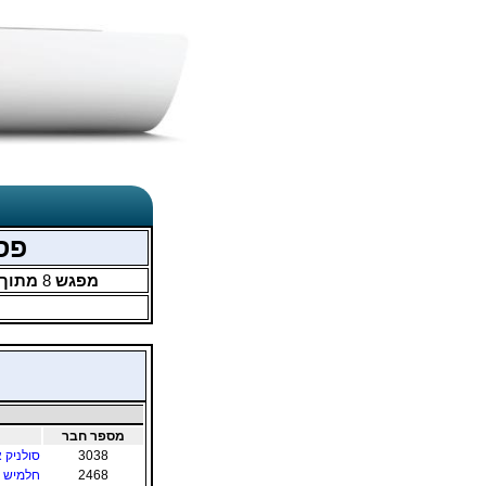
פסטיבל 58 -
מפגש
8
מתוך
מספר חבר
3038
סולניק 
2468
חלמיש 