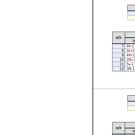
לוח
ה
7
4
♥
-1 
8
3
♦
+2
9
4
♥
+1
10
2N= 
11
5
♦
-1 
12
3N-1 
לוח
ה