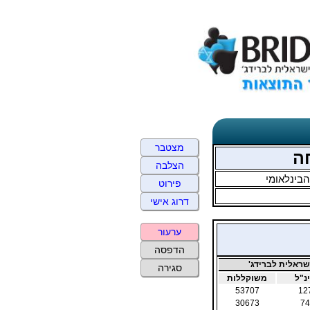
מצטבר
הצלבה
בינלאומי
פירוט
דרוג אישי
ערעור
הדפסה
ראלית לברידג'
סגירה
נ"ל
משוקללות
53707
12
30673
74