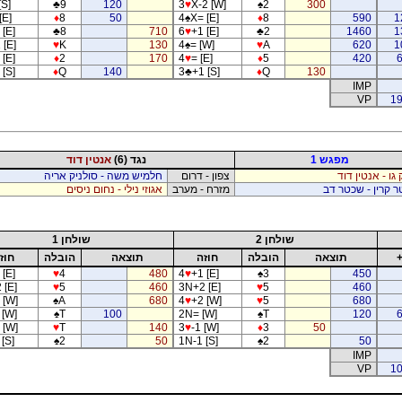
[S]
♣
9
120
3
♥
X-2 [W]
♠
2
300
[E]
♦
8
50
4
♠
X= [E]
♦
8
590
1
 [E]
♣
8
710
6
♥
+1 [E]
♣
2
1460
1
 [E]
♥
K
130
4
♠
= [W]
♥
A
620
1
 [E]
♦
2
170
4
♥
= [E]
♦
5
420
 [S]
♦
Q
140
3
♣
+1 [S]
♦
Q
130
IMP
VP
19
מפגש 1
נגד (6)
אנטין דוד
 גו - אנטין דוד
צפון - דרום
חלמיש משה - סולניק אריה
 קרין - שכטר דב
מזרח - מערב
אגוזי נילי - נחום ניסים
שולחן 2
שולחן 1
תוצאה
הובלה
חוזה
תוצאה
הובלה
חוז
 [E]
♥
4
480
4
♥
+1 [E]
♠
3
450
 [E]
♥
5
460
3N+2 [E]
♥
5
460
 [W]
♠
A
680
4
♥
+2 [W]
♥
5
680
 [W]
♠
T
100
2N= [W]
♠
T
120
 [W]
♥
T
140
3
♥
-1 [W]
♦
3
50
[S]
♠
2
50
1N-1 [S]
♠
2
50
IMP
VP
10