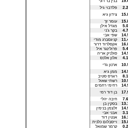
19.
בנין בר רוני
2.
פלדבוי גיל
15.
צידון גיא
15.
עומר זך
5.
מגדל אילן
4.
בקר ג'ני
14.
שפי אבי
11.
קניגסברג מודי
16.
אקסלרוד דרור
5.
פרולינגר איל
14.
סולניק אריה
4.
אלון אלכס
10.
ארנון גדי
14.
ממן גיא
8.
רוגרס סטיב
10.
רשתי שאול
14.
רחימי רחמים
17.
בן דוד רמי
7.
חיבה יהלי
13.
בסקין בן
14.
זלצמן בנימין
3.
אבני אבי
16.
אנטין דוד
15.
וייסבלום כלנית
0.
קרמר שמואל