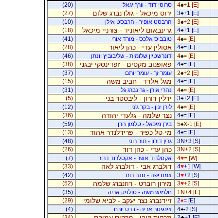
+1 [E]
♠
4
סרוסי דוד - וורך יגאל
(20)
ירוס מיכאל - גולדנברג שלום
(27)
3
♠
+1 [E]
+2 [E]
♠
3
הרבסט אופיר - הרבסט אילן
(10)
גרינבאום ליאוניד - צורניי מיכאל
(18)
4
♠
+1 [E]
= [E]
♠
4
טובביס אלכס - מורד אורי
(41)
אסולין עדי - כהן ליאור
(28)
4
♠
= [E]
= [E]
♠
4
דונרשטיין שלומית - שליבוביץ יונתן
(46)
פאופנוב מקסים - זפדינסקי יבגני
(38)
4
♠
= [E]
+2 [E]
♠
2
עומר זך - עומר יותם
(37)
מגל אלדד - חביב משה
(15)
4
♠
= [E]
= [E]
♠
4
נהרי אורן - גרינברג גל
(31)
ידלין דורון - ליבסטר בני
(5)
3
♠
+2 [E]
= [E]
♠
4
לירן ינון - בקר ג'ני
(12)
נצר שלמה - גלעדי יהודה
(36)
4
♠
= [E]
X-1 [E]
♠
5
בירן מיכאל - טלמון הרן
(59)
מי-טל כפיר - פרידלנדר אהוד
(13)
4
♠
= [E]
3N+3 [S]
גרין דורון - תור רוני
(48)
כהן עדי - כהן דוד
(26)
3N+2 [S]
= [W]
♥
4
אקסלרוד אשר - אקסלרוד דרור
(7)
דולברג אבי - דולברג לאה
(33)
4
♥
+1 [W]
+2 [S]
♥
3
צמח יפה - נונה רות
(42)
מירון רוברט - רוזנברג שלמה
(52)
3
♥
+2 [S]
1N+4 [E]
חלמיש משה - סולניק אריה
(35)
זיידנברג נצר יעקב - לביא שלומי
(29)
2
♦
= [E]
-2 [S]
♠
4
צינגיסר אריה - ברט יורם
(4)
מרקוס קובי - מרקוס עמירם
(34)
2
♣
+1 [E]