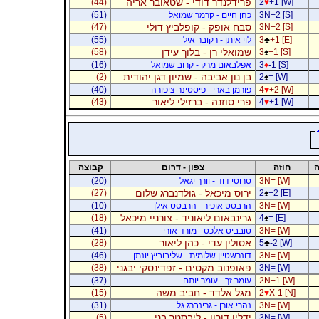
פרידלנדר דודי - שטאובר אריה
(44)
2
♥
+1 [W]
3N+2 [S]
כהן חיים - קרמר שמואל
(51)
סבח אופק - קופלביץ דולי
(47)
3N+2 [S]
+1 [E]
♣
3
לוי איתן - רקובר איל
(55)
שמואלי רן - בלוך עידן
(58)
3
♠
+1 [S]
-1 [S]
♦
3
אפלבאום מרק - קרוב שמואל
(16)
בן נון אביבה - שמיון דגן יהודית
(2)
2
♠
= [W]
+2 [W]
♥
4
פורמן בארי - פיסטינר ציפורה
(40)
פרי סוזנה - ברזילי ליאור
(43)
4
♥
+1 [W]
ה
חוזה
צפון - דרום
קבוצה
3N= [W]
סרוסי דוד - וורך יגאל
(20)
ירוס מיכאל - גולדנברג שלום
(27)
2
♠
+2 [E]
3N= [W]
הרבסט אופיר - הרבסט אילן
(10)
גרינבאום ליאוניד - צורניי מיכאל
(18)
4
♠
= [E]
3N= [W]
טובביס אלכס - מורד אורי
(41)
אסולין עדי - כהן ליאור
(28)
5
♣
-2 [W]
3N= [W]
דונרשטיין שלומית - שליבוביץ יונתן
(46)
פאופנוב מקסים - זפדינסקי יבגני
(38)
3N= [W]
2N+1 [W]
עומר זך - עומר יותם
(37)
מגל אלדד - חביב משה
(15)
2
♥
X-1 [N]
3N= [W]
נהרי אורן - גרינברג גל
(31)
ידלין דורון - ליבסטר בני
(5)
3N= [W]