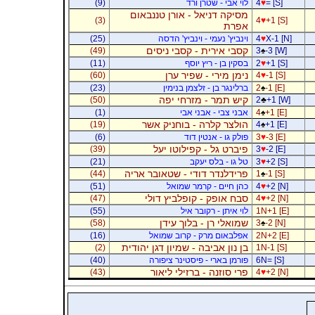
= [S]
♥
4
לוי אבי - שטרן ורד
(9)
מסיקה דניאל - אורן טננבאום
(3)
4
♥
+1 [S]
אפרת
X-1 [N]
♥
4
וינביץ' נעמי - וינביץ' הדסה
(25)
קסבי אירית - קסבי ניסים
(49)
3
♠
-3 [W]
+1 [S]
♥
2
בסקין בן - ריץ יוסף
(11)
נימן מירי - שפיר ערן
(60)
4
♥
-1 [S]
-1 [E]
♠
2
ברלינגר בן - זלצמן בנימין
(23)
קיש תמר - מזרחי יפה
(50)
2
♣
+1 [W]
+1 [E]
♠
4
אבני צבי - אבני אבי
(1)
הולצר קלרה - בוחניק אשר
(19)
4
♠
+1 [E]
-3 [E]
♥
3
פולק גו - אנטין דוד
(6)
פיברט גל - קפילוטו יעל
(39)
3
♥
-2 [E]
+2 [S]
♥
3
טל גו - בלס יעקב
(21)
פרידלנדר דודי - שטאובר אריה
(44)
1
♠
-1 [S]
+2 [N]
♥
4
כהן חיים - קרמר שמואל
(51)
סבח אופק - קופלביץ דולי
(47)
4
♥
+2 [N]
1N+1 [E]
לוי איתן - רקובר איל
(55)
שמואלי רן - בלוך עידן
(58)
3
♠
-2 [N]
2N+2 [E]
אפלבאום מרק - קרוב שמואל
(16)
בן נון אביבה - שמיון דגן יהודית
(2)
1N-1 [S]
6N= [S]
פורמן בארי - פיסטינר ציפורה
(40)
פרי סוזנה - ברזילי ליאור
(43)
4
♥
+2 [N]