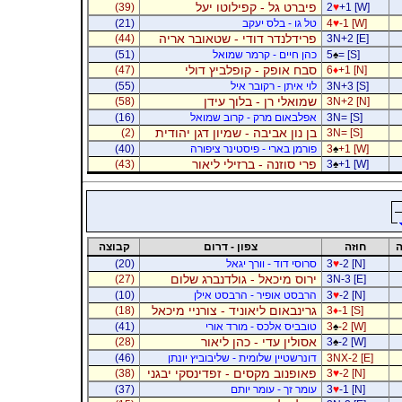
פיברט גל - קפילוטו יעל
(39)
2
♥
+1 [W]
-1 [W]
♥
4
טל גו - בלס יעקב
(21)
פרידלנדר דודי - שטאובר אריה
(44)
3N+2 [E]
= [S]
♠
5
כהן חיים - קרמר שמואל
(51)
סבח אופק - קופלביץ דולי
(47)
6
♦
+1 [N]
3N+3 [S]
לוי איתן - רקובר איל
(55)
שמואלי רן - בלוך עידן
(58)
3N+2 [N]
3N= [S]
אפלבאום מרק - קרוב שמואל
(16)
בן נון אביבה - שמיון דגן יהודית
(2)
3N= [S]
+1 [W]
♠
3
פורמן בארי - פיסטינר ציפורה
(40)
פרי סוזנה - ברזילי ליאור
(43)
3
♠
+1 [W]
ה
חוזה
צפון - דרום
קבוצה
-2 [N]
♥
3
סרוסי דוד - וורך יגאל
(20)
ירוס מיכאל - גולדנברג שלום
(27)
3N-3 [E]
-2 [N]
♥
3
הרבסט אופיר - הרבסט אילן
(10)
גרינבאום ליאוניד - צורניי מיכאל
(18)
3
♦
-1 [S]
-2 [W]
♠
3
טובביס אלכס - מורד אורי
(41)
אסולין עדי - כהן ליאור
(28)
3
♠
-2 [W]
3NX-2 [E]
דונרשטיין שלומית - שליבוביץ יונתן
(46)
פאופנוב מקסים - זפדינסקי יבגני
(38)
3
♥
-2 [N]
-1 [N]
♥
3
עומר זך - עומר יותם
(37)