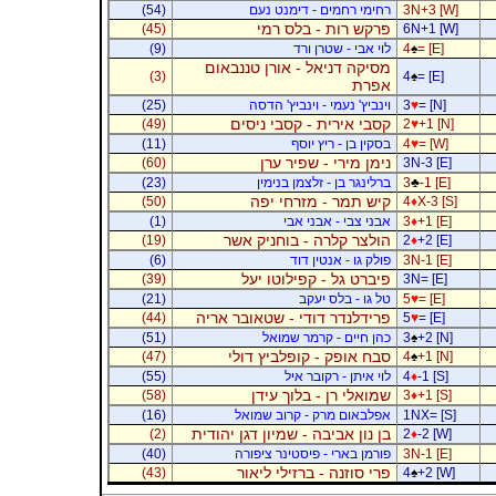
3N+3 [W]
רחימי רחמים - דימנט נעם
(54)
פרקש רות - בלס רמי
(45)
6N+1 [W]
= [E]
♠
4
לוי אבי - שטרן ורד
(9)
מסיקה דניאל - אורן טננבאום
(3)
4
♠
= [E]
אפרת
= [N]
♥
3
וינביץ' נעמי - וינביץ' הדסה
(25)
קסבי אירית - קסבי ניסים
(49)
2
♥
+1 [N]
= [W]
♥
4
בסקין בן - ריץ יוסף
(11)
נימן מירי - שפיר ערן
(60)
3N-3 [E]
-1 [E]
♣
3
ברלינגר בן - זלצמן בנימין
(23)
קיש תמר - מזרחי יפה
(50)
4
♦
X-3 [S]
+1 [E]
♦
3
אבני צבי - אבני אבי
(1)
הולצר קלרה - בוחניק אשר
(19)
2
♦
+2 [E]
3N-1 [E]
פולק גו - אנטין דוד
(6)
פיברט גל - קפילוטו יעל
(39)
3N= [E]
= [E]
♥
5
טל גו - בלס יעקב
(21)
פרידלנדר דודי - שטאובר אריה
(44)
5
♥
= [E]
+2 [N]
♠
3
כהן חיים - קרמר שמואל
(51)
סבח אופק - קופלביץ דולי
(47)
4
♠
+1 [N]
-1 [S]
♦
4
לוי איתן - רקובר איל
(55)
שמואלי רן - בלוך עידן
(58)
3
♦
+1 [S]
1NX= [S]
אפלבאום מרק - קרוב שמואל
(16)
בן נון אביבה - שמיון דגן יהודית
(2)
2
♦
-2 [W]
3N-1 [E]
פורמן בארי - פיסטינר ציפורה
(40)
פרי סוזנה - ברזילי ליאור
(43)
4
♠
+2 [W]