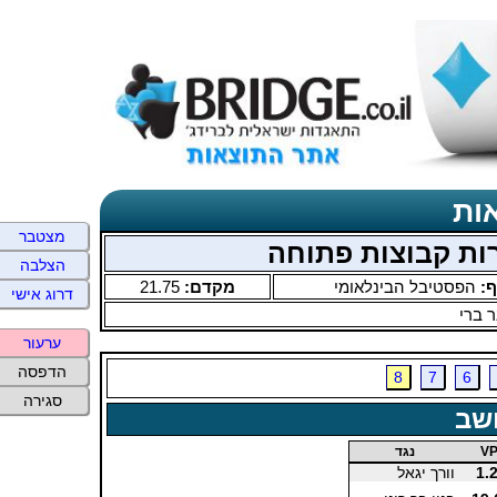
ות
מצטבר
הצלבה
ף:
הפסטיבל הבינלאומי
מקדם:
21.75
דרוג אישי
 ברי
ערעור
הדפסה
8
7
6
סגירה
שב
V
נגד
1.
וורך יגאל