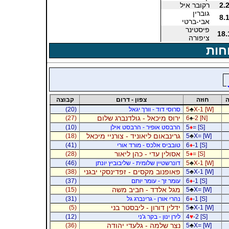
2.
רקובר איל
גוברין
8.
אבי-ברטי
פיסטינר
18.
ציפורה
חות
ה
חוזה
צפון - דרום
קבוצה
X-1 [W]
♣
5
סרוסי דוד - וורך יגאל
(20)
ירוס מיכאל - גולדנברג שלום
(27)
6
♠
-2 [N]
= [S]
♦
5
הרבסט אופיר - הרבסט אילן
(10)
גרינבאום ליאוניד - צורניי מיכאל
(18)
5
♣
X= [W]
-1 [S]
♦
6
טובביס אלכס - מורד אורי
(41)
אסולין עדי - כהן ליאור
(28)
5
♦
= [S]
X-1 [W]
♣
5
דונרשטיין שלומית - שליבוביץ יונתן
(46)
פאופנוב מקסים - זפדינסקי יבגני
(38)
5
♣
X-1 [W]
-1 [S]
♦
6
עומר זך - עומר יותם
(37)
מגל אלדד - חביב משה
(15)
5
♣
X= [W]
-1 [S]
♦
6
נהרי אורן - גרינברג גל
(31)
ידלין דורון - ליבסטר בני
(5)
5
♣
X-1 [W]
-2 [S]
♥
4
לירן ינון - בקר ג'ני
(12)
נצר שלמה - גלעדי יהודה
(36)
5
♣
X= [W]