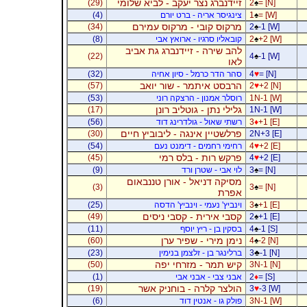
זיידנברג נצר יעקב - לביא שלומי
(29)
2
♠
= [N]
= [W]
♠
1
צינגיסר אריה - ברט יורם
(4)
מרקוס קובי - מרקוס עמירם
(34)
2
♠
-1 [W]
+2 [W]
♠
2
קובאליו סרגיו - ארואץ אבי
(8)
להב שירה - זיידנברג גת אביב
(22)
4
♠
-1 [W]
לאו
= [N]
♥
4
סהר הדר כרמל - סיון אחיה
(32)
הרבסט איתמר - שור יואב
(57)
2
♥
+2 [N]
1N-1 [W]
רוסלר אמנון - הרצקה רוני
(53)
גלילי נתן - גוטליב רונן
(17)
1N-1 [W]
+1 [E]
♦
3
רשתי שאול - גולדרינג דוד
(56)
פרלשטיין אינגה - ליבוביץ חיים
(30)
2N+3 [E]
+2 [E]
♥
4
רחימי רחמים - דימנט נעם
(54)
פרקש רות - בלס רמי
(45)
4
♥
+2 [E]
= [N]
♠
3
לוי אבי - שטרן ורד
(9)
מסיקה דניאל - אורן טננבאום
(3)
3
♠
= [N]
אפרת
+1 [E]
♠
3
וינביץ' נעמי - וינביץ' הדסה
(25)
קסבי אירית - קסבי ניסים
(49)
2
♠
+1 [E]
-1 [S]
♠
4
בסקין בן - ריץ יוסף
(11)
נימן מירי - שפיר ערן
(60)
4
♠
-2 [N]
-1 [N]
♣
3
ברלינגר בן - זלצמן בנימין
(23)
קיש תמר - מזרחי יפה
(50)
3N-1 [N]
= [S]
♦
2
אבני צבי - אבני אבי
(1)
הולצר קלרה - בוחניק אשר
(19)
3
♥
-3 [W]
3N-1 [W]
פולק גו - אנטין דוד
(6)