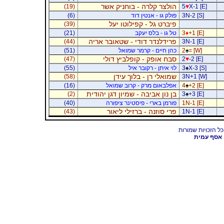
הולצר קלרה - בוחניק אשר
(19)
5
♥
X-1 [E]
3N-2 [S]
פולק גו - אנטין דוד
(6)
פיברט גל - קפילוטו יעל
(39)
+1 [E]
♦
3
טל גו - בלס יעקב
(21)
פרידלנדר דודי - שטאובר אריה
(44)
3N-1 [E]
= [W]
♠
2
כהן חיים - קרמר שמואל
(51)
סבח אופק - קופלביץ דולי
(47)
2
♥
-2 [E]
X-3 [S]
♠
3
לוי איתן - רקובר איל
(55)
שמואלי רן - בלוך עידן
(58)
3N+1 [W]
+2 [E]
♠
4
אפלבאום מרק - קרוב שמואל
(16)
בן נון אביבה - שמיון דגן יהודית
(2)
3
♠
+3 [E]
1N-1 [E]
פורמן בארי - פיסטינר ציפורה
(40)
פרי סוזנה - ברזילי ליאור
(43)
1N-1 [E]
אסף עמית