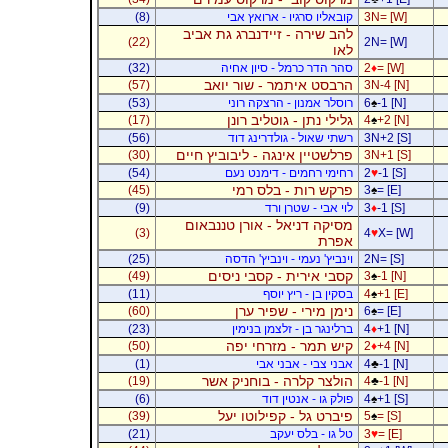
3N= [W]
קובאליו סרגיו - ארואץ אבי
(8)
להב שירה - זיידנברג גת אביב
(22)
2N= [W]
לאו
= [W]
♦
2
סהר הדר כרמל - סיון אחיה
(32)
הרבסט איתמר - שור יואב
(57)
3N-4 [N]
-1 [N]
♠
6
רוסלר אמנון - הרצקה רוני
(53)
גלילי נתן - גוטליב רונן
(17)
4
♠
+2 [N]
3N+2 [S]
רשתי שאול - גולדרינג דוד
(56)
פרלשטיין אינגה - ליבוביץ חיים
(30)
3N+1 [S]
-1 [S]
♥
2
רחימי רחמים - דימנט נעם
(54)
פרקש רות - בלס רמי
(45)
3
♠
= [E]
-1 [S]
♦
3
לוי אבי - שטרן ורד
(9)
מסיקה דניאל - אורן טננבאום
(3)
4
♥
X= [W]
אפרת
2N= [S]
וינביץ' נעמי - וינביץ' הדסה
(25)
קסבי אירית - קסבי ניסים
(49)
3
♠
-1 [N]
+1 [E]
♠
4
בסקין בן - ריץ יוסף
(11)
נימן מירי - שפיר ערן
(60)
6
♠
= [E]
+1 [N]
♦
4
ברלינגר בן - זלצמן בנימין
(23)
קיש תמר - מזרחי יפה
(50)
2
♦
+4 [N]
-1 [N]
♣
4
אבני צבי - אבני אבי
(1)
הולצר קלרה - בוחניק אשר
(19)
4
♣
-1 [N]
+1 [S]
♠
4
פולק גו - אנטין דוד
(6)
פיברט גל - קפילוטו יעל
(39)
5
♠
= [S]
= [E]
♥
3
טל גו - בלס יעקב
(21)