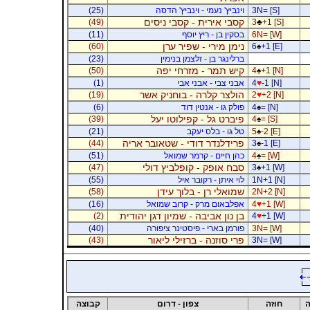
3N= [S]
וינביץ' נעמי - וינביץ' הדסה
(25)
קסבי אירית - קסבי ניסים
(49)
3
♣
+1 [S]
6N= [W]
בסקין בן - ריץ יוסף
(11)
נימן מירי - שפיר ערן
(60)
6
♠
+1 [E]
ברלינגר בן - זלצמן בנימין
(23)
קיש תמר - מזרחי יפה
(50)
4
♠
+1 [N]
-1 [N]
♥
4
אבני צבי - אבני אבי
(1)
הולצר קלרה - בוחניק אשר
(19)
2
♥
+2 [N]
= [N]
♠
4
פולק גו - אנטין דוד
(6)
פיברט גל - קפילוטו יעל
(39)
4
♠
= [S]
-2 [E]
♠
5
טל גו - בלס יעקב
(21)
פרידלנדר דודי - שטאובר אריה
(44)
3
♠
-1 [E]
= [W]
♠
4
כהן חיים - קרמר שמואל
(51)
סבח אופק - קופלביץ דולי
(47)
3
♠
+1 [W]
1N+1 [N]
לוי איתן - רקובר איל
(55)
שמואלי רן - בלוך עידן
(58)
2N+2 [N]
+1 [W]
♥
4
אפלבאום מרק - קרוב שמואל
(16)
בן נון אביבה - שמיון דגן יהודית
(2)
4
♥
+1 [W]
3N= [W]
פורמן בארי - פיסטינר ציפורה
(40)
פרי סוזנה - ברזילי ליאור
(43)
3N= [W]
ה
חוזה
צפון - דרום
קבוצה