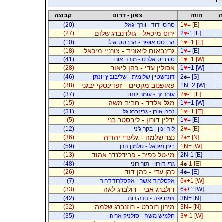
ה
חוזה
צפון - דרום
קבוצה
= [E]
♥
1
סרוסי דוד - וורך יגאל
(20)
ירוס מיכאל - גולדנברג שלום
(27)
2
♥
-1 [E]
+1 [E]
♥
1
הרבסט אופיר - הרבסט אילן
(10)
גרינבאום ליאוניד - צורניי מיכאל
(18)
1
♥
= [E]
+1 [W]
♥
1
טובביס אלכס - מורד אורי
(41)
אסולין עדי - כהן ליאור
(28)
1
♥
+1 [W]
= [S]
♠
2
דונרשטיין שלומית - שליבוביץ יונתן
(46)
פאופנוב מקסים - זפדינסקי יבגני
(38)
1N+2 [W]
-1 [E]
♥
2
עומר זך - עומר יותם
(37)
מגל אלדד - חביב משה
(15)
1
♥
+1 [W]
+1 [E]
♥
1
נהרי אורן - גרינברג גל
(31)
ידלין דורון - ליבסטר בני
(5)
1
♥
= [E]
= [E]
♥
2
לירן ינון - בקר ג'ני
(12)
נצר שלמה - גלעדי יהודה
(36)
2
♦
= [N]
1N= [W]
בירן מיכאל - טלמון הרן
(59)
מי-טל כפיר - פרידלנדר אהוד
(13)
2N-1 [E]
-1 [E]
♠
4
גרין דורון - תור רוני
(48)
כהן עדי - כהן דוד
(26)
4
♠
= [E]
+1 [W]
♦
6
אקסלרוד אשר - אקסלרוד דרור
(7)
דולברג אבי - דולברג לאה
(33)
6
♦
+1 [W]
3N= [N]
צמח יפה - נונה רות
(42)
מירון רוברט - רוזנברג שלמה
(52)
3N= [N]
-1 [W]
♥
3
חלמיש משה - סולניק אריה
(35)