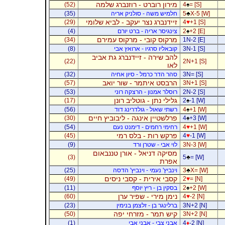
מירון רוברט - רוזנברג שלמה
(52)
4
♠
= [S]
X-5 [W]
♣
5
חלמיש משה - סולניק אריה
(35)
זיידנברג נצר יעקב - לביא שלומי
(29)
4
♥
+1 [S]
+2 [E]
♠
2
צינגיסר אריה - ברט יורם
(4)
מרקוס קובי - מרקוס עמירם
(34)
1N-2 [E]
3N-1 [S]
קובאליו סרגיו - ארואץ אבי
(8)
להב שירה - זיידנברג גת אביב
(22)
2N+1 [S]
לאו
3N= [S]
סהר הדר כרמל - סיון אחיה
(32)
הרבסט איתמר - שור יואב
(57)
3N+1 [S]
2N-2 [S]
רוסלר אמנון - הרצקה רוני
(53)
גלילי נתן - גוטליב רונן
(17)
2
♠
-1 [W]
+1 [W]
♠
4
רשתי שאול - גולדרינג דוד
(56)
פרלשטיין אינגה - ליבוביץ חיים
(30)
4
♠
+3 [W]
+1 [W]
♥
4
רחימי רחמים - דימנט נעם
(54)
פרקש רות - בלס רמי
(45)
4
♥
-1 [W]
3N-3 [W]
לוי אבי - שטרן ורד
(9)
מסיקה דניאל - אורן טננבאום
(3)
5
♣
= [W]
אפרת
X= [W]
♣
3
וינביץ' נעמי - וינביץ' הדסה
(25)
קסבי אירית - קסבי ניסים
(49)
2
♥
= [N]
+2 [W]
♠
2
בסקין בן - ריץ יוסף
(11)
נימן מירי - שפיר ערן
(60)
4
♥
-2 [N]
3N+2 [N]
ברלינגר בן - זלצמן בנימין
(23)
קיש תמר - מזרחי יפה
(50)
3N+2 [N]
-2 [N]
♦
4
אבני צבי - אבני אבי
(1)