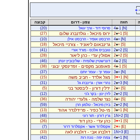
ה
חוזה
צפון - דרום
קבוצה
-1 [N]
♠
4
סרוסי דוד - וורך יגאל
(20)
ירוס מיכאל - גולדנברג שלום
(27)
2
♠
+1 [S]
= [N]
♠
4
הרבסט אופיר - הרבסט אילן
(10)
גרינבאום ליאוניד - צורניי מיכאל
(18)
2
♠
= [S]
+2 [S]
♠
2
טובביס אלכס - מורד אורי
(41)
אסולין עדי - כהן ליאור
(28)
2
♠
+2 [S]
-2 [S]
♠
4
דונרשטיין שלומית - שליבוביץ יונתן
(46)
פאופנוב מקסים - זפדינסקי יבגני
(38)
4
♠
-1 [S]
= [N]
♠
3
עומר זך - עומר יותם
(37)
מגל אלדד - חביב משה
(15)
3
♥
+1 [N]
+3 [N]
♠
2
נהרי אורן - גרינברג גל
(31)
ידלין דורון - ליבסטר בני
(5)
2
♠
= [S]
+2 [S]
♠
2
לירן ינון - בקר ג'ני
(12)
נצר שלמה - גלעדי יהודה
(36)
4
♠
= [S]
+2 [N]
♠
2
בירן מיכאל - טלמון הרן
(59)
מי-טל כפיר - פרידלנדר אהוד
(13)
3
♠
+1 [N]
1N+2 [S]
גרין דורון - תור רוני
(48)
כהן עדי - כהן דוד
(26)
3
♥
+1 [S]
= [E]
♥
2
אקסלרוד אשר - אקסלרוד דרור
(7)
דולברג אבי - דולברג לאה
(33)
1N+3 [E]
+1 [N]
♠
4
צמח יפה - נונה רות
(42)