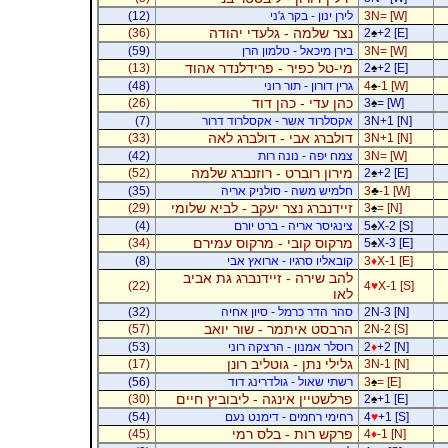
3N= [W]
לירן ינון - בקר ג'ני
(12)
נצר שלמה - גלעדי יהודה
(36)
2
♠
+2 [E]
3N= [W]
בירן מיכאל - טלמון הרן
(59)
מי-טל כפיר - פרידלנדר אהוד
(13)
2
♠
+2 [E]
-1 [W]
♠
4
גרין דורון - תור רוני
(48)
כהן עדי - כהן דוד
(26)
3
♠
= [W]
3N+1 [N]
אקסלרוד אשר - אקסלרוד דרור
(7)
דולברג אבי - דולברג לאה
(33)
3N+1 [N]
3N= [W]
צמח יפה - נונה רות
(42)
מירון רוברט - רוזנברג שלמה
(52)
2
♠
+2 [E]
-1 [W]
♣
3
חלמיש משה - סולניק אריה
(35)
זיידנברג נצר יעקב - לביא שלומי
(29)
3
♠
= [N]
X-2 [S]
♠
5
צינגיסר אריה - ברט יורם
(4)
מרקוס קובי - מרקוס עמירם
(34)
5
♠
X-3 [E]
X-1 [E]
♦
3
קובאליו סרגיו - ארואץ אבי
(8)
להב שירה - זיידנברג גת אביב
(22)
4
♥
X-1 [S]
לאו
2N-3 [N]
סהר הדר כרמל - סיון אחיה
(32)
הרבסט איתמר - שור יואב
(57)
2N-2 [S]
+2 [N]
♦
2
רוסלר אמנון - הרצקה רוני
(53)
גלילי נתן - גוטליב רונן
(17)
3N-1 [N]
= [E]
♠
3
רשתי שאול - גולדרינג דוד
(56)
פרלשטיין אינגה - ליבוביץ חיים
(30)
2
♠
+1 [E]
+1 [S]
♥
4
רחימי רחמים - דימנט נעם
(54)
פרקש רות - בלס רמי
(45)
4
♦
-1 [N]