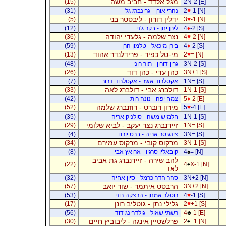
מגל אלדד - חביב משה
(15)
2N-2 [E]
-1 [N]
♥
2
נהרי אורן - גרינברג גל
(31)
ידלין דורון - ליבסטר בני
(5)
3
♥
-1 [N]
-2 [S]
♦
4
לירן ינון - בקר ג'ני
(12)
נצר שלמה - גלעדי יהודה
(36)
4
♥
-2 [N]
-2 [S]
♦
4
בירן מיכאל - טלמון הרן
(59)
מי-טל כפיר - פרידלנדר אהוד
(13)
2
♥
= [N]
3N-2 [S]
גרין דורון - תור רוני
(48)
כהן עדי - כהן דוד
(26)
3N+1 [S]
1N= [S]
אקסלרוד אשר - אקסלרוד דרור
(7)
דולברג אבי - דולברג לאה
(33)
1N-1 [S]
-2 [E]
♦
5
צמח יפה - נונה רות
(42)
מירון רוברט - רוזנברג שלמה
(52)
5
♥
-4 [E]
1N-1 [S]
חלמיש משה - סולניק אריה
(35)
זיידנברג נצר יעקב - לביא שלומי
(29)
1N= [S]
3N= [S]
צינגיסר אריה - ברט יורם
(4)
מרקוס קובי - מרקוס עמירם
(34)
3N-1 [S]
= [N]
♠
4
קובאליו סרגיו - ארואץ אבי
(8)
להב שירה - זיידנברג גת אביב
(22)
4
♠
X-1 [N]
לאו
3N+2 [N]
סהר הדר כרמל - סיון אחיה
(32)
הרבסט איתמר - שור יואב
(57)
3N+2 [N]
-1 [S]
♥
4
רוסלר אמנון - הרצקה רוני
(53)
גלילי נתן - גוטליב רונן
(17)
2
♥
+1 [S]
-1 [E]
♣
4
רשתי שאול - גולדרינג דוד
(56)
פרלשטיין אינגה - ליבוביץ חיים
(30)
2
♠
+1 [N]