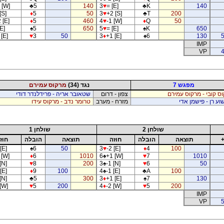
 [W]
♣
5
140
3
♥
= [E]
♣
K
140
[S]
♦
5
50
3
♥
+2 [S]
♣
T
200
 [E]
♦
5
460
4
♥
-1 [W]
♦
Q
50
E]
♠
5
650
5
♥
= [E]
♠
K
650
[E]
♥
3
50
3
♦
+1 [E]
♠
6
130
IMP
VP
4
מפגש 7
נגד (34)
מרקוס עמירם
ס קובי - מרקוס עמירם
צפון - דרום
שטאובר אריה - פרידלנדר דודי
וע רן - פישמן אדי
מזרח - מערב
טרומר נדב - מרקוס עידו
שולחן 2
שולחן 1
תוצאה
הובלה
חוזה
תוצאה
הובלה
חוז
[E]
♠
6
50
3
♥
-2 [E]
♦
4
100
 [W]
♦
6
1010
6
♠
+1 [W]
♥
7
1010
[N]
♥
8
200
3
♠
-1 [N]
♥
6
50
[E]
♦
9
100
4
♠
-1 [E]
♣
A
100
[N]
♣
5
300
3
♦
+1 [E]
♠
7
130
[W]
♥
5
200
4
♦
-2 [W]
♥
5
200
IMP
VP
5