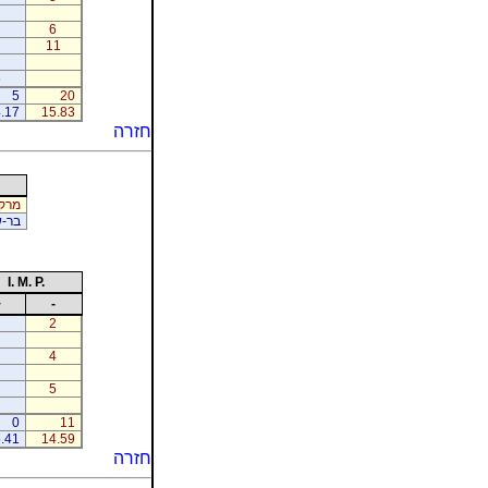
6
11
5
5
20
.17
15.83
חזרה
מרקו
בר-ש
I. M. P.
+
-
2
4
5
0
11
.41
14.59
חזרה