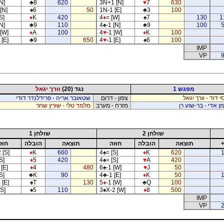
N]
♣
8
620
3N+1 [N]
♥
7
630
[N]
♠
6
50
1N-1 [E]
♣
3
100
S]
♦
K
420
4
♦
= [W]
♠
7
130
1
N]
♣
9
110
4
♠
-1 [N]
♣
9
100
 [W]
♦
A
100
4
♥
-1 [W]
♦
K
100
 [E]
♣
9
650
4
♥
-1 [E]
♠
6
100
IMP
VP
9
מפגש 1
נגד (20)
וורך יגאל
י דוד - וורך יגאל
צפון - דרום
שטאובר אריה - פרידלנדר דודי
ן אדי - בר-שוע רן
מזרח - מערב
מלמד טלי - שורץ שחר
שולחן 2
שולחן 1
תוצאה
הובלה
חוזה
תוצאה
הובלה
חוז
 [S]
♦
K
660
4
♠
= [S]
♦
K
620
S]
♦
5
420
4
♠
= [S]
♥
A
420
[E]
♦
4
480
6
♠
-1 [W]
♥
J
50
S]
♣
K
90
4
♣
-1 [E]
♦
K
50
 [E]
♠
T
130
5
♦
-1 [W]
♣
Q
100
[S]
♠
5
110
3
♠
X-2 [W]
♦
8
500
IMP
VP
2