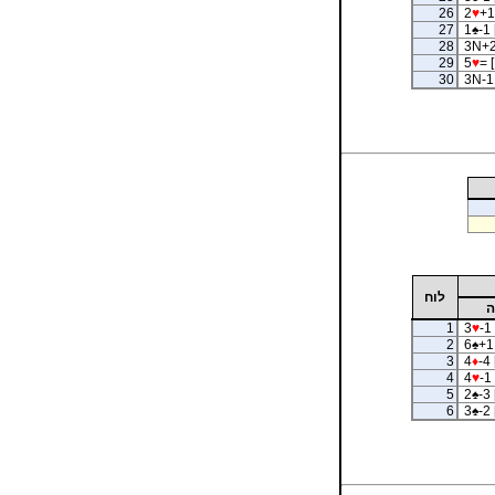
26
2
♥
+1
27
1
♠
-1 
28
3N+2
29
5
♥
= [
30
3N-1 
לוח
ה
1
3
♥
-1 
2
6
♠
+1
3
4
♦
-4 
4
4
♥
-1 
5
2
♠
-3 
6
3
♠
-2 