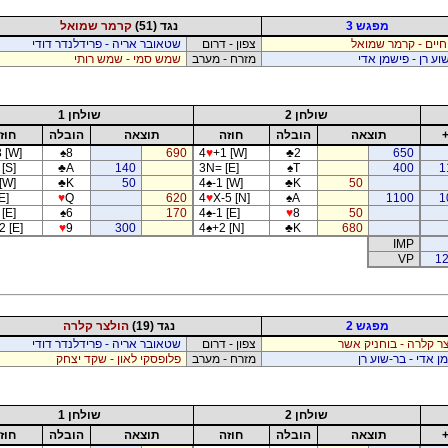
מפגש 3
נגד (51)
קרמר שמואל
חיים - קרמר שמואל
צפון - דרום
שטאובר אריה - פרידלנדר דודי
וע רן - פישמן אדי
מזרח - מערב
שמש סמי - שמש רותי
שולחן 2
שולחן 1
תוצאה
הובלה
חוזה
תוצאה
הובלה
חוז
 [W]
♠
8
690
4
♥
+1 [W]
♣
2
650
[S]
♣
A
140
3N= [E]
♠
T
400
1
[W]
♣
K
50
4
♠
-1 [W]
♣
K
50
E]
♥
Q
620
4
♥
X-5 [N]
♠
A
1100
1
[E]
♠
6
170
4
♠
-1 [E]
♥
8
50
2 [E]
♥
9
300
4
♠
+2 [N]
♣
K
680
IMP
VP
12
מפגש 2
נגד (19)
הולצר קלרה
ר קלרה - בוחניק אשר
צפון - דרום
שטאובר אריה - פרידלנדר דודי
ן אדי - בר-שוע רן
מזרח - מערב
פלופסקי לאון - שקד יצחק
שולחן 2
שולחן 1
תוצאה
הובלה
חוזה
תוצאה
הובלה
חוז