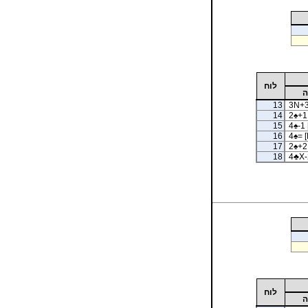
לוח
ה
13
3N+3
14
2
♠
+1 
15
4
♠
-1 
16
4
♠
= [
17
2
♠
+2 
18
4
♣
X-
לוח
ה