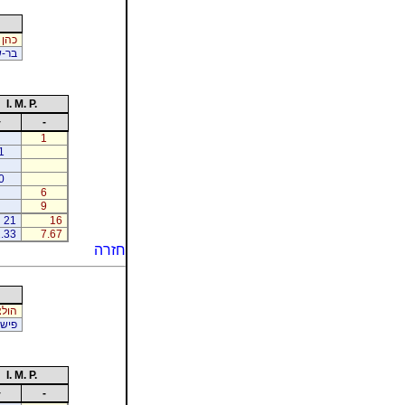
כהן 
בר-ש
I. M. P.
+
-
1
1
0
6
9
21
16
.33
7.67
חזרה
הולצ
פישמ
I. M. P.
+
-