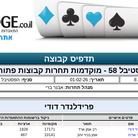
תדפיס קבוצה
 מוקדמות תחרות קבוצות פתוחה
8
תאריך:
01-02-26
סניף:
הפסטיבל ה
מנהל תחרות:
אבנר ברי
פרידלנדר דודי
פרטים אישיים
ניקוד ברשומות ההתאגדות היש
שם
תואר
מקומיות
ארציות
בי
ר דודי
רב אמן ארד
17171
1826
 אריה
אמן בכיר זהב
10141
467