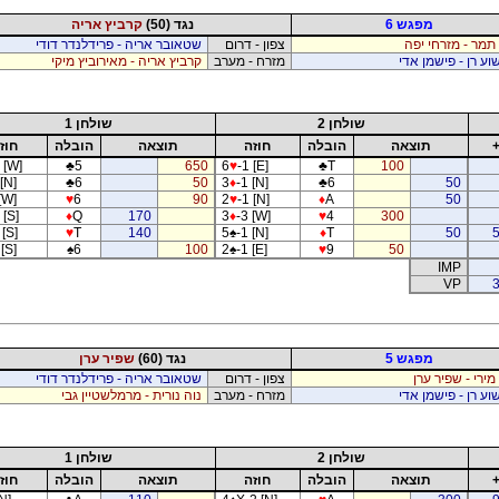
מפגש 6
נגד (50)
קרביץ אריה
תמר - מזרחי יפה
צפון - דרום
שטאובר אריה - פרידלנדר דודי
וע רן - פישמן אדי
מזרח - מערב
קרביץ אריה - מאירוביץ מיקי
שולחן 2
שולחן 1
תוצאה
הובלה
חוזה
תוצאה
הובלה
חוז
 [W]
♣
5
650
6
♥
-1 [E]
♣
T
100
[N]
♣
6
50
3
♦
-1 [N]
♣
6
50
[W]
♥
6
90
2
♥
-1 [N]
♦
A
50
 [S]
♦
Q
170
3
♦
-3 [W]
♥
4
300
[S]
♥
T
140
5
♠
-1 [N]
♦
T
50
 [S]
♠
6
100
2
♠
-1 [E]
♥
9
50
IMP
VP
3
מפגש 5
נגד (60)
שפיר ערן
 מירי - שפיר ערן
צפון - דרום
שטאובר אריה - פרידלנדר דודי
וע רן - פישמן אדי
מזרח - מערב
נוה נורית - מרמלשטיין גבי
שולחן 2
שולחן 1
תוצאה
הובלה
חוזה
תוצאה
הובלה
חוז