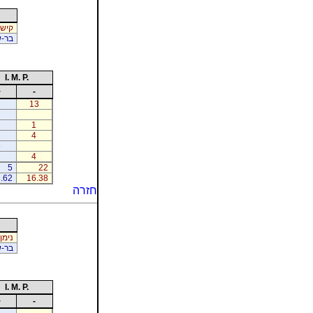
קיש 
בר-ש
I. M. P.
+
-
13
1
4
5
4
5
22
.62
16.38
חזרה
נימן
בר-ש
I. M. P.
+
-