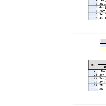
1
2
♠
= [
2
3N-1 
3
4
♥
= 
4
2N= 
5
3
♠
= 
6
4
♣
+1
לוח
ה
25
1N= 
26
3
♠
= [
27
3
♦
= 
28
3
♥
-3 
29
2N= 
30
3N+3