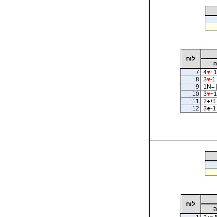
לוח
ה
7
4
♥
+1
8
3
♥
-1 
9
1N= 
10
3
♥
+1
11
2
♠
+1 
12
3
♣
-1
לוח
ה