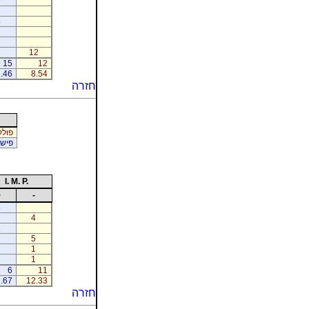
9
6
12
15
12
.46
8.54
חזרה
פולק 
פישמ
I. M. P.
+
-
5
4
1
5
1
1
6
11
.67
12.33
חזרה