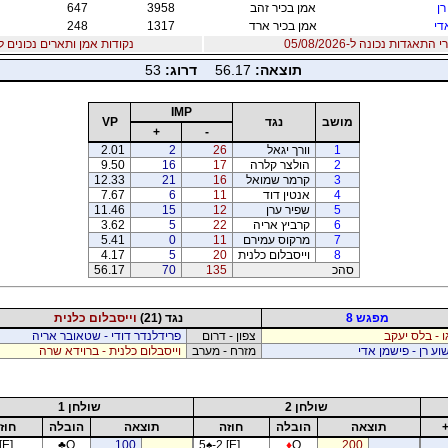
רן
אמן בכיר זהב
3958
647
די
אמן בכיר ארד
1317
248
אגדות נכונה ל-05/08/2026
נקודות אמן ותארים נכונים ל12/07/2026
תוצאה:
56.17
דרוג:
53
IMP
מושב
נגד
VP
+
-
1
וורך יגאל
26
2
01
2.
2
הולצר קלרה
17
16
50
9.
3
קרמר שמואל
16
21
33
12.
4
אנטין דוד
11
6
67
7.
5
שפיר ערן
12
15
46
11.
6
קרביץ אריה
22
5
62
3.
7
מרקוס עמירם
11
0
41
5.
8
וייסבלום כלנית
20
5
17
4.
סהכ
135
70
56.17
מפגש 8
נגד (21)
וייסבלום כלנית
ו - בלס יעקב
צפון - דרום
פרידלנדר דודי - שטאובר אריה
וע רן - פישמן אדי
מזרח - מערב
וייסבלום כלנית - ברוידא שרה
שולחן 2
שולחן 1
תוצאה
הובלה
חוזה
תוצאה
הובלה
חוז
[E]
♣
Q
100
5
♠
-2 [E]
♦
Q
200