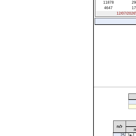
11878
29
4647
17
לוח
ה
25
3
♠
-1 