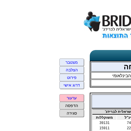
מצטבר
הצלבה
בינלאומי
פירוט
דרוג אישי
ערעור
הדפסה
ראלית לברידג'
סגירה
נ"ל
משוקללות
39131
74
15911
22