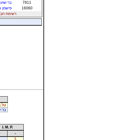
7811
בר-שוע 
16060
פישמן א
רשימת חברי הת
טל ג
בר-ש
I. M. P.
+
-
3