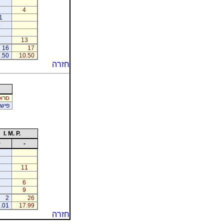
4
1
5
13
16
17
.50
10.50
חזרה
סרוס
פישמ
I. M. P.
+
-
1
11
1
6
9
2
26
.01
17.99
חזרה