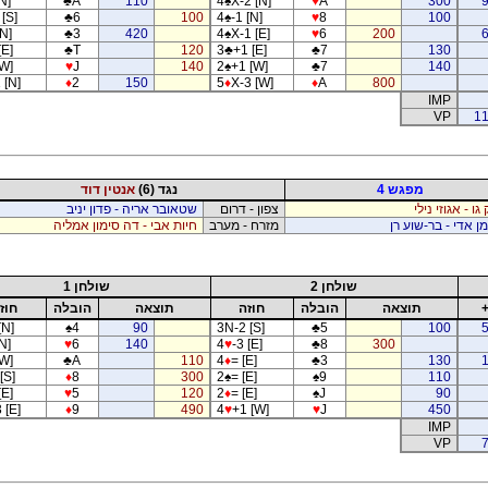
N]
♣
A
110
4
♠
X-2 [N]
♥
A
300
[S]
♣
6
100
4
♠
-1 [N]
♥
8
100
[N]
♣
3
420
4
♠
X-1 [E]
♥
6
200
[E]
♣
T
120
3
♣
+1 [E]
♣
7
130
[W]
♥
J
140
2
♠
+1 [W]
♣
7
140
 [N]
♦
2
150
5
♦
X-3 [W]
♦
A
800
IMP
VP
11
מפגש 4
נגד (6)
אנטין דוד
גו - אגוזי נילי
צפון - דרום
שטאובר אריה - פדון יניב
ן אדי - בר-שוע רן
מזרח - מערב
חיות אבי - דה סימון אמליה
שולחן 2
שולחן 1
תוצאה
הובלה
חוזה
תוצאה
הובלה
חוז
[N]
♠
4
90
3N-2 [S]
♣
5
100
N]
♥
6
140
4
♥
-3 [E]
♣
8
300
[W]
♣
A
110
4
♦
= [E]
♣
3
130
[S]
♦
8
300
2
♠
= [E]
♠
9
110
[E]
♥
5
120
2
♦
= [E]
♠
J
90
 [E]
♦
9
490
4
♥
+1 [W]
♥
J
450
IMP
VP
7