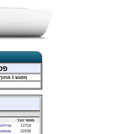
פסטיבל 58 -
מפגש
8
מתוך
מספר חבר
12719
פרידלנד
22530
שטאובר