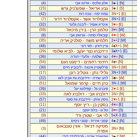
-1 [N]
♠
3
אלון אלכס - אדטו אבי
(4)
גבע אריאל - שפוצ'ניק גרש
(15)
3
♠
-1 [S]
3N+1 [E]
צמח יפה - נונה רות
(42)
אקסלרוד אשר - אקסלרוד דרור
(7)
3N+2 [E]
= [E]
♥
3
אינדיג אופיר - ליבנה גלעד
(32)
טלמון הרן - בירן מיכאל
(59)
3
♥
= [W]
-2 [W]
♥
4
קובאליו סרגיו - ארואץ אבי
(8)
חלמיש משה - סולניק אריה
(35)
2
♦
+2 [W]
X+1 [W]
♠
4
גרין דורון - תור רוני
(48)
זיידנברג נצר יעקב - לביא שלומי
(29)
3
♠
X+1 [E]
= [N]
♥
4
נצר שלמה - גלעדי יהודה
(36)
רחימי רחמים - דימנט נעם
(54)
4
♠
= [N]
3N+3 [W]
פרלשטיין אינגה - ליבוביץ חיים
(30)
גלילי נתן - גוטליב רונן
(17)
3N+3 [W]
= [W]
♣
3
להב שירה - זיידנברג גת אביב לאו
(22)
כהן חיים - קרמר שמואל
(51)
3N-1 [W]
-1 [E]
♥
2
פיברט גל - קפילוטו יעל
(39)
דולברג אבי - דולברג לאה
(33)
1N= [N]
+1 [E]
♥
2
גיסין איתן - זיידנברג גת סופי
(57)
בסקין בן - ריץ יוסף
(11)
4
♥
= [E]
= [S]
♥
3
טל גו - בלס יעקב
(21)
לוי אבי - שטרן ורד
(9)
5
♦
X-3 [E]
-2 [N]
♠
4
קסבי אירית - קסבי ניסים
(49)
מסיקה דניאל - אורן טננבאום
(3)
3N= [N]
אפרת
-2 [W]
♠
3
שטאובר אריה - פרידלנדר דודי
(44)