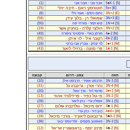
X-1 [S]
♠
5
אבני צבי - אבני אבי
(1)
חוטורסקי ראם - חיבה יהלי
(25)
5
♦
= [E]
3N+2 [E]
נחום ניסים - אגוזי נילי
(6)
שמואלי רן - בלוך עידן
(58)
3N+3 [E]
1N+4 [S]
קיש תמר - מזרחי יפה
(50)
הולצר קלרה - בוחניק אשר
(19)
3N+2 [S]
-2 [N]
♠
4
פורמן בארי - פיסטינר ציפורה
(40)
רקובר איל - לוי איתן
(55)
4
♥
-2 [E]
+1 [W]
♠
1
לוי יצחק - גוברין אבי-ברטי
(16)
פרי סוזנה - ברזילי ליאור
(43)
1
♥
-1 [N]
ה
חוזה
צפון - דרום
קבוצה
3N-3 [S]
הרבסט אופיר - הרבסט אילן
(10)
נהרי אורן - גרינברג גל
(31)
3N-4 [N]
+1 [W]
♥
3
סרוסי דוד - וורך יגאל
(20)
מי-טל כפיר - פרידלנדר אהוד
(13)
3N-2 [S]
3N-1 [S]
אסולין עדי - כהן ליאור
(28)
ירוס מיכאל - גולדנברג שלום
(27)
3
♣
-1 [N]
X= [W]
♥
4
כהן דוד - כהן עדי
(26)
גרינבאום ליאוניד - צורניי מיכאל
(18)
5
♣
X-2 [N]
3N-3 [S]
פאופנוב מקסים - זפדינסקי יבגני
(38)
פרנק יוסף - בראונשטיין אריאל
(12)
4
♣
-2 [N]