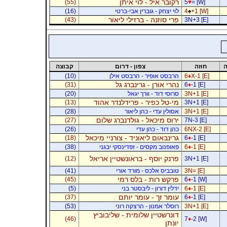
רקובר איל - לוי איתן
(55)
5
♥
= [W]
+1 [W]
♠
4
לוי יצחק - גוברין אבי-ברטי
(16)
פרי סוזנה - ברזילי ליאור
(43)
3N+3 [E]
ה
חוזה
צפון - דרום
קבוצה
X-1 [E]
♦
6
הרבסט אופיר - הרבסט אילן
(10)
נהרי אורן - גרינברג גל
(31)
6
♦
-1 [E]
3N+1 [E]
סרוסי דוד - וורך יגאל
(20)
מי-טל כפיר - פרידלנדר אהוד
(13)
3N+1 [E]
3N+1 [E]
אסולין עדי - כהן ליאור
(28)
ירוס מיכאל - גולדנברג שלום
(27)
7N-3 [E]
6NX-2 [E]
כהן דוד - כהן עדי
(26)
גרינבאום ליאוניד - צורניי מיכאל
(18)
6
♦
-1 [E]
-1 [E]
♦
6
פאופנוב מקסים - זפדינסקי יבגני
(38)
פרנק יוסף - בראונשטיין אריאל
(12)
3N+1 [E]
3N= [E]
טובביס אלכס - מורד אורי
(41)
פרקש רות - בלס רמי
(45)
6
♦
-1 [W]
-1 [E]
♦
6
ידלין דורון - ליבסטר בני
(5)
עומר זך - עומר יותם
(37)
6
♦
-1 [E]
3N+1 [E]
רוסלר אמנון - הרצקה רוני
(53)
דונרשטיין שלומית - שליבוביץ
(46)
7
♦
-2 [W]
יונתן