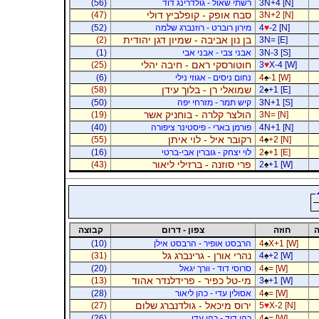
3N+4 [N]
רשתי שאול - גולדרינג דוד
(56)
סבח אופק - קופלביץ דולי
(47)
3N+2 [N]
-2 [N]
♥
4
מירון רוברט - רוזנברג שלמה
(52)
בן נון אביבה - שמיון דגן יהודית
(2)
3N= [E]
3N-3 [S]
אבני צבי - אבני אבי
(1)
חוטורסקי ראם - חיבה יהלי
(25)
3
♥
X-4 [W]
-1 [W]
♠
4
נחום ניסים - אגוזי נילי
(6)
שמואלי רן - בלוך עידן
(58)
2
♠
+1 [E]
3N+1 [S]
קיש תמר - מזרחי יפה
(50)
הולצר קלרה - בוחניק אשר
(19)
3N= [N]
4N+1 [N]
פורמן בארי - פיסטינר ציפורה
(40)
רקובר איל - לוי איתן
(55)
4
♠
+2 [N]
+1 [E]
♠
2
לוי יצחק - גוברין אבי-ברטי
(16)
פרי סוזנה - ברזילי ליאור
(43)
2
♠
+1 [W]
ה
חוזה
צפון - דרום
קבוצה
X+1 [W]
♠
4
הרבסט אופיר - הרבסט אילן
(10)
נהרי אורן - גרינברג גל
(31)
4
♠
+2 [W]
= [W]
♠
4
סרוסי דוד - וורך יגאל
(20)
מי-טל כפיר - פרידלנדר אהוד
(13)
3
♠
+1 [W]
= [W]
♠
4
אסולין עדי - כהן ליאור
(28)
ירוס מיכאל - גולדנברג שלום
(27)
5
♥
X-2 [N]
= [W]
♠
4
כהן דוד - כהן עדי
(26)