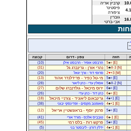
10.
קרביץ אריה
פיסטינר
4.
ציפורה
גוברין
16.
אבי-ברטי
חות
ה
חוזה
צפון - דרום
קבוצה
= [E]
♠
5
הרבסט אופיר - הרבסט אילן
(10)
נהרי אורן - גרינברג גל
(31)
5
♣
X-3 [N]
+3 [W]
♥
2
סרוסי דוד - וורך יגאל
(20)
מי-טל כפיר - פרידלנדר אהוד
(13)
5
♠
= [E]
X-2 [N]
♣
5
אסולין עדי - כהן ליאור
(28)
ירוס מיכאל - גולדנברג שלום
(27)
6
♠
= [E]
= [E]
♠
6
כהן דוד - כהן עדי
(26)
גרינבאום ליאוניד - צורניי מיכאל
(18)
4
♠
+1 [E]
+1 [E]
♠
4
פאופנוב מקסים - זפדינסקי יבגני
(38)
פרנק יוסף - בראונשטיין אריאל
(12)
5
♠
= [E]
-1 [E]
♠
6
טובביס אלכס - מורד אורי
(41)
פרקש רות - בלס רמי
(45)
5
♠
= [E]
+1 [E]
♠
4
ידלין דורון - ליבסטר בני
(5)