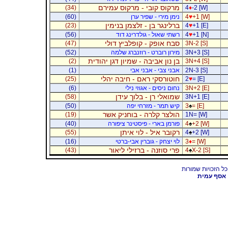
מרקוס קובי - מרקוס עמירם
(34)
4
♦
-2 [W]
+1 [W]
♥
4
נימן מירי - שפיר ערן
(60)
ברלינגר בן - זלצמן בנימין
(23)
4
♥
+1 [E]
+1 [N]
♥
4
רשתי שאול - גולדרינג דוד
(56)
סבח אופק - קופלביץ דולי
(47)
3N-2 [S]
3N+3 [S]
מירון רוברט - רוזנברג שלמה
(52)
בן נון אביבה - שמיון דגן יהודית
(2)
3N+4 [S]
2N-3 [S]
אבני צבי - אבני אבי
(1)
חוטורסקי ראם - חיבה יהלי
(25)
2
♥
= [E]
3N+2 [E]
נחום ניסים - אגוזי נילי
(6)
שמואלי רן - בלוך עידן
(58)
3N+1 [E]
= [E]
♠
3
קיש תמר - מזרחי יפה
(50)
הולצר קלרה - בוחניק אשר
(19)
1N= [W]
+2 [W]
♠
4
פורמן בארי - פיסטינר ציפורה
(40)
רקובר איל - לוי איתן
(55)
4
♠
+2 [W]
= [W]
♦
3
לוי יצחק - גוברין אבי-ברטי
(16)
פרי סוזנה - ברזילי ליאור
(43)
4
♠
X-2 [S]
אסף עמית