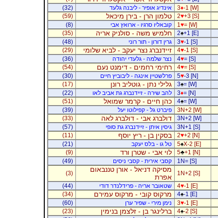
-1 [W]
♦
3
אינדיג אופיר - ליבנה גלעד
(32)
טלמון הרן - בירן מיכאל
(59)
2
♥
+3 [S]
= [W]
♥
1
קובאליו סרגיו - ארואץ אבי
(8)
חלמיש משה - סולניק אריה
(35)
2
♠
+1 [E]
-1 [S]
♥
3
גרין דורון - תור רוני
(48)
זיידנברג נצר יעקב - לביא שלומי
(29)
4
♥
-1 [S]
= [S]
♥
4
נצר שלמה - גלעדי יהודה
(36)
רחימי רחמים - דימנט נעם
(54)
4
♥
= [S]
-3 [N]
♥
5
פרלשטיין אינגה - ליבוביץ חיים
(30)
גלילי נתן - גוטליב רונן
(17)
3
♠
= [W]
= [N]
♦
3
להב שירה - זיידנברג גת אביב לאו
(22)
כהן חיים - קרמר שמואל
(51)
4
♠
= [W]
3N+2 [W]
פיברט גל - קפילוטו יעל
(39)
דולברג אבי - דולברג לאה
(33)
3N+2 [W]
3N+1 [S]
גיסין איתן - זיידנברג גת סופי
(57)
בסקין בן - ריץ יוסף
(11)
2
♥
+2 [N]
X-2 [E]
♠
5
טל גו - בלס יעקב
(21)
לוי אבי - שטרן ורד
(9)
5
♣
+1 [N]
1N= [S]
קסבי אירית - קסבי ניסים
(49)
מסיקה דניאל - אורן טננבאום
(3)
1N+2 [S]
אפרת
-1 [E]
♥
4
שטאובר אריה - פרידלנדר דודי
(44)
מרקוס קובי - מרקוס עמירם
(34)
4
♠
-1 [E]
-1 [E]
♥
3
נימן מירי - שפיר ערן
(60)
ברלינגר בן - זלצמן בנימין
(23)
4
♠
-2 [S]