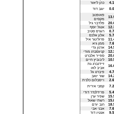
4.
כהן ליאור
0.
יוגב דוד
פאופנוב
13.
מקסים
20.
פלדבוי גיל
12.
אנגל יוסף
0.
רוגרס סטיב
5.
אלון אלכס
11.
פרולינגר איל
7.
ממן גיא
14.
ארנון גדי
12.
קניגסברג מודי
20.
ספייר אלברט
10.
ליבוביץ חיים
זיידנברג גת
16.
אביב לאו
4.
פיברט גל
14.
שור יואב
2.
וייסבלום כלנית
7.
קסבי אירית
5.
פרידלנדר דודי
15.
שפיר ערן
15.
רשתי שאול
18.
רגב יורם
7.
אבני אבי
9.
אנטין דוד