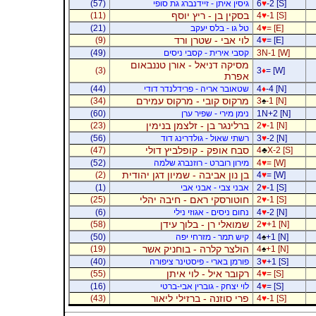
-2 [S]
♥
6
גיסין איתן - זיידנברג גת סופי
(57)
בסקין בן - ריץ יוסף
(11)
4
♥
-1 [S]
= [E]
♥
4
טל גו - בלס יעקב
(21)
לוי אבי - שטרן ורד
(9)
4
♥
= [E]
3N-1 [W]
קסבי אירית - קסבי ניסים
(49)
מסיקה דניאל - אורן טננבאום
(3)
3
♦
= [W]
אפרת
-4 [N]
♦
4
שטאובר אריה - פרידלנדר דודי
(44)
מרקוס קובי - מרקוס עמירם
(34)
3
♠
-1 [N]
1N+2 [N]
נימן מירי - שפיר ערן
(60)
ברלינגר בן - זלצמן בנימין
(23)
2
♥
-1 [N]
-2 [N]
♥
3
רשתי שאול - גולדרינג דוד
(56)
סבח אופק - קופלביץ דולי
(47)
4
♣
X-2 [S]
= [W]
♥
4
מירון רוברט - רוזנברג שלמה
(52)
בן נון אביבה - שמיון דגן יהודית
(2)
4
♥
= [W]
-1 [S]
♥
2
אבני צבי - אבני אבי
(1)
חוטורסקי ראם - חיבה יהלי
(25)
2
♥
-1 [S]
-2 [N]
♥
4
נחום ניסים - אגוזי נילי
(6)
שמואלי רן - בלוך עידן
(58)
2
♥
+1 [N]
+1 [N]
♠
4
קיש תמר - מזרחי יפה
(50)
הולצר קלרה - בוחניק אשר
(19)
4
♠
+1 [N]
+1 [S]
♥
3
פורמן בארי - פיסטינר ציפורה
(40)
רקובר איל - לוי איתן
(55)
4
♥
= [S]
= [S]
♥
4
לוי יצחק - גוברין אבי-ברטי
(16)
פרי סוזנה - ברזילי ליאור
(43)
4
♥
-1 [S]