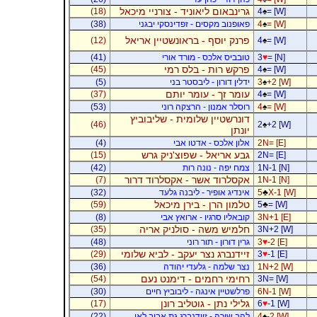
גרינבאום ליאוניד - צורניי מיכאל
(18)
4
♠
= [W]
= [W]
♠
4
פאופנוב מקסים - זפדינסקי יבגני
(38)
פרנק יוסף - בראונשטיין אריאל
(12)
4
♠
= [W]
= [N]
♥
3
טובביס אלכס - מורד אורי
(41)
פרקש רות - בלס רמי
(45)
4
♠
= [W]
+2 [W]
♠
3
ידלין דורון - ליבסטר בני
(5)
עומר זך - עומר יותם
(37)
4
♠
= [W]
= [W]
♠
4
רוסלר אמנון - הרצקה רוני
(53)
דונרשטיין שלומית - שליבוביץ
(46)
2
♠
+2 [W]
יונתן
2N= [E]
אלון אלכס - אדטו אבי
(4)
גבע אריאל - שפוצ'ניק גרש
(15)
2N= [E]
1N-1 [N]
צמח יפה - נונה רות
(42)
אקסלרוד אשר - אקסלרוד דרור
(7)
1N-1 [N]
X-1 [W]
♣
5
אינדיג אופיר - ליבנה גלעד
(32)
טלמון הרן - בירן מיכאל
(59)
5
♣
= [W]
3N+1 [E]
קובאליו סרגיו - ארואץ אבי
(8)
חלמיש משה - סולניק אריה
(35)
3N+2 [W]
-2 [E]
♥
3
גרין דורון - תור רוני
(48)
זיידנברג נצר יעקב - לביא שלומי
(29)
3
♥
-1 [E]
1N+2 [W]
נצר שלמה - גלעדי יהודה
(36)
רחימי רחמים - דימנט נעם
(54)
3N= [W]
6N-1 [W]
פרלשטיין אינגה - ליבוביץ חיים
(30)
גלילי נתן - גוטליב רונן
(17)
6
♥
-1 [W]
-2 [W]
♠
4
להב שירה - זיידנברג גת אביב לאו
(22)