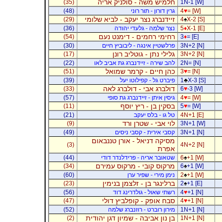
חלמיש משה - סולניק אריה
(35)
1N-1 [W]
= [W]
♥
4
גרין דורון - תור רוני
(48)
זיידנברג נצר יעקב - לביא שלומי
(29)
4
♠
X-2 [S]
X-1 [E]
♦
5
נצר שלמה - גלעדי יהודה
(36)
רחימי רחמים - דימנט נעם
(54)
3
♦
= [E]
3N+2 [N]
פרלשטיין אינגה - ליבוביץ חיים
(30)
גלילי נתן - גוטליב רונן
(17)
3N+2 [N]
2N= [N]
להב שירה - זיידנברג גת אביב לאו
(22)
כהן חיים - קרמר שמואל
(51)
3
♥
= [N]
X-3 [S]
♣
1
פיברט גל - קפילוטו יעל
(39)
דולברג אבי - דולברג לאה
(33)
6
♥
-3 [W]
= [W]
♥
4
גיסין איתן - זיידנברג גת סופי
(57)
בסקין בן - ריץ יוסף
(11)
5
♥
= [W]
4N+1 [E]
טל גו - בלס יעקב
(21)
לוי אבי - שטרן ורד
(9)
3N+1 [W]
3N+1 [N]
קסבי אירית - קסבי ניסים
(49)
מסיקה דניאל - אורן טננבאום
(3)
4N+2 [N]
אפרת
+1 [W]
♠
6
שטאובר אריה - פרידלנדר דודי
(44)
מרקוס קובי - מרקוס עמירם
(34)
6
♠
+1 [W]
+1 [W]
♠
2
נימן מירי - שפיר ערן
(60)
ברלינגר בן - זלצמן בנימין
(23)
2
♠
+1 [E]
+1 [N]
♥
4
רשתי שאול - גולדרינג דוד
(56)
סבח אופק - קופלביץ דולי
(47)
4
♥
+1 [N]
1N+1 [N]
מירון רוברט - רוזנברג שלמה
(52)
בן נון אביבה - שמיון דגן יהודית
(2)
1N+1 [N]