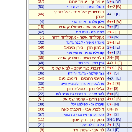
עומר זך - עומר יותם
(37)
5
♥
-2 [W]
+2 [W]
♠
4
רוסלר אמנון - הרצקה רוני
(53)
דונרשטיין שלומית - שליבוביץ
(46)
4
♠
+1 [E]
יונתן
+1 [W]
♥
6
אלון אלכס - אדטו אבי
(4)
גבע אריאל - שפוצ'ניק גרש
(15)
7
♥
= [E]
-2 [E]
♥
3
צמח יפה - נונה רות
(42)
אקסלרוד אשר - אקסלרוד דרור
(7)
2
♥
= [W]
-1 [E]
♥
2
אינדיג אופיר - ליבנה גלעד
(32)
טלמון הרן - בירן מיכאל
(59)
2
♥
-1 [E]
+1 [S]
♥
4
קובאליו סרגיו - ארואץ אבי
(8)
חלמיש משה - סולניק אריה
(35)
3N= [S]
X-1 [E]
♠
4
גרין דורון - תור רוני
(48)
זיידנברג נצר יעקב - לביא שלומי
(29)
5
♥
X-1 [S]
= [S]
♥
4
נצר שלמה - גלעדי יהודה
(36)
רחימי רחמים - דימנט נעם
(54)
4
♠
X= [E]
-2 [E]
♥
3
פרלשטיין אינגה - ליבוביץ חיים
(30)
גלילי נתן - גוטליב רונן
(17)
3
♦
= [S]
= [S]
♥
6
להב שירה - זיידנברג גת אביב לאו
(22)
כהן חיים - קרמר שמואל
(51)
4
♥
+2 [S]
= [N]
♥
6
פיברט גל - קפילוטו יעל
(39)
דולברג אבי - דולברג לאה
(33)
6N= [N]
= [S]
♥
2
גיסין איתן - זיידנברג גת סופי
(57)
בסקין בן - ריץ יוסף
(11)
3N-1 [W]
-1 [S]
♥
3
טל גו - בלס יעקב
(21)
לוי אבי - שטרן ורד
(9)
3
♠
-1 [E]