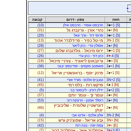
ה
חוזה
צפון - דרום
קבוצה
+1 [S]
♣
3
הרבסט אופיר - הרבסט אילן
(10)
נהרי אורן - גרינברג גל
(31)
2
♠
= [N]
+1 [S]
♣
3
סרוסי דוד - וורך יגאל
(20)
מי-טל כפיר - פרידלנדר אהוד
(13)
3N-1 [S]
= [N]
♠
2
אסולין עדי - כהן ליאור
(28)
ירוס מיכאל - גולדנברג שלום
(27)
3
♣
+1 [S]
-4 [S]
♥
4
כהן דוד - כהן עדי
(26)
גרינבאום ליאוניד - צורניי מיכאל
(18)
3
♣
= [S]
+1 [N]
♠
2
פאופנוב מקסים - זפדינסקי יבגני
(38)
פרנק יוסף - בראונשטיין אריאל
(12)
2
♠
+1 [S]
3N+2 [S]
טובביס אלכס - מורד אורי
(41)
פרקש רות - בלס רמי
(45)
4
♠
-1 [N]
+2 [S]
♠
2
ידלין דורון - ליבסטר בני
(5)
עומר זך - עומר יותם
(37)
2
♠
= [N]
= [N]
♠
2
רוסלר אמנון - הרצקה רוני
(53)
דונרשטיין שלומית - שליבוביץ
(46)
2
♠
= [N]
יונתן
3N-2 [N]
אלון אלכס - אדטו אבי
(4)
גבע אריאל - שפוצ'ניק גרש
(15)
3N= [N]
= [E]
♥
3
צמח יפה - נונה רות
(42)
אקסלרוד אשר - אקסלרוד דרור
(7)
3
♥
+3 [E]