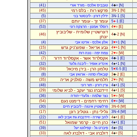
= [N]
♣
4
טובביס אלכס - מורד אורי
(41)
פרקש רות - בלס רמי
(45)
3N-1 [N]
3N-1 [S]
ידלין דורון - ליבסטר בני
(5)
עומר זך - עומר יותם
(37)
5
♦
-1 [E]
= [E]
♥
4
רוסלר אמנון - הרצקה רוני
(53)
דונרשטיין שלומית - שליבוביץ
(46)
4
♣
-2 [N]
יונתן
+1 [N]
♥
3
אלון אלכס - אדטו אבי
(4)
גבע אריאל - שפוצ'ניק גרש
(15)
4
♥
+1 [N]
= [W]
♥
2
צמח יפה - נונה רות
(42)
אקסלרוד אשר - אקסלרוד דרור
(7)
4
♣
-1 [E]
+1 [N]
♠
4
אינדיג אופיר - ליבנה גלעד
(32)
טלמון הרן - בירן מיכאל
(59)
5
♥
X-5 [E]
-2 [E]
♣
3
קובאליו סרגיו - ארואץ אבי
(8)
חלמיש משה - סולניק אריה
(35)
2
♥
= [N]
+1 [S]
♠
4
גרין דורון - תור רוני
(48)
זיידנברג נצר יעקב - לביא שלומי
(29)
4
♠
+1 [S]
= [W]
♥
5
נצר שלמה - גלעדי יהודה
(36)
רחימי רחמים - דימנט נעם
(54)
6
♥
= [W]
3N-6 [W]
פרלשטיין אינגה - ליבוביץ חיים
(30)
גלילי נתן - גוטליב רונן
(17)
3N-4 [W]
+1 [E]
♠
4
להב שירה - זיידנברג גת אביב לאו
(22)
כהן חיים - קרמר שמואל
(51)
4
♠
+1 [E]
= [S]
♠
4
פיברט גל - קפילוטו יעל
(39)
דולברג אבי - דולברג לאה
(33)
4
♠
= [S]