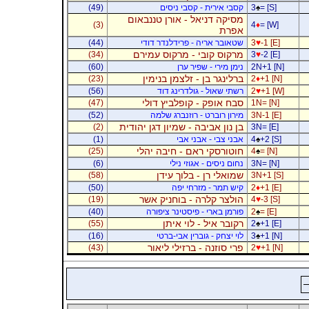
= [S]
♠
3
קסבי אירית - קסבי ניסים
(49)
מסיקה דניאל - אורן טננבאום
(3)
4
♦
= [W]
אפרת
-1 [E]
♥
3
שטאובר אריה - פרידלנדר דודי
(44)
מרקוס קובי - מרקוס עמירם
(34)
3
♥
-2 [E]
2N+1 [N]
נימן מירי - שפיר ערן
(60)
ברלינגר בן - זלצמן בנימין
(23)
2
♦
+1 [N]
+1 [W]
♥
2
רשתי שאול - גולדרינג דוד
(56)
סבח אופק - קופלביץ דולי
(47)
1N= [N]
3N-1 [E]
מירון רוברט - רוזנברג שלמה
(52)
בן נון אביבה - שמיון דגן יהודית
(2)
3N= [E]
+2 [S]
♠
4
אבני צבי - אבני אבי
(1)
חוטורסקי ראם - חיבה יהלי
(25)
4
♠
= [N]
3N= [N]
נחום ניסים - אגוזי נילי
(6)
שמואלי רן - בלוך עידן
(58)
3N+1 [S]
+1 [E]
♦
2
קיש תמר - מזרחי יפה
(50)
הולצר קלרה - בוחניק אשר
(19)
4
♥
-3 [S]
= [E]
♠
2
פורמן בארי - פיסטינר ציפורה
(40)
רקובר איל - לוי איתן
(55)
2
♠
+1 [E]
+1 [N]
♠
3
לוי יצחק - גוברין אבי-ברטי
(16)
פרי סוזנה - ברזילי ליאור
(43)
2
♥
+1 [N]