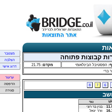
ות
מצטבר
הצלבה
ף:
הפסטיבל הבינלאומי
מקדם:
21.75
דרוג אישי
 ברי
ערעור
הדפסה
8
7
6
סגירה
שב
V
נגד
11.
בנין בר רוני
16.
וורך יגאל