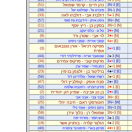
כהן חיים - קרמר שמואל
(51)
3N-3 [E]
3N-1 [N]
פיברט גל - קפילוטו יעל
(39)
דולברג אבי - דולברג לאה
(33)
5
♦
-1 [N]
3N= [N]
גיסין איתן - זיידנברג גת סופי
(57)
בסקין בן - ריץ יוסף
(11)
3N+1 [N]
= [N]
♥
3
טל גו - בלס יעקב
(21)
לוי אבי - שטרן ורד
(9)
3
♥
= [N]
= [E]
♦
4
קסבי אירית - קסבי ניסים
(49)
מסיקה דניאל - אורן טננבאום
(3)
3
♦
+1 [E]
אפרת
-3 [N]
♠
2
שטאובר אריה - פרידלנדר דודי
(44)
מרקוס קובי - מרקוס עמירם
(34)
3
♦
+1 [E]
+1 [W]
♠
2
נימן מירי - שפיר ערן
(60)
ברלינגר בן - זלצמן בנימין
(23)
4
♣
+2 [E]
+1 [E]
♠
2
רשתי שאול - גולדרינג דוד
(56)
סבח אופק - קופלביץ דולי
(47)
2
♠
= [E]
-1 [E]
♥
2
מירון רוברט - רוזנברג שלמה
(52)
בן נון אביבה - שמיון דגן יהודית
(2)
2
♥
= [E]
3N= [E]
אבני צבי - אבני אבי
(1)
חוטורסקי ראם - חיבה יהלי
(25)
3N= [W]
3N+3 [S]
נחום ניסים - אגוזי נילי
(6)
שמואלי רן - בלוך עידן
(58)
3N+3 [S]
-1 [S]
♠
3
קיש תמר - מזרחי יפה
(50)
הולצר קלרה - בוחניק אשר
(19)
4
♠
-2 [S]
+1 [E]
♥
4
פורמן בארי - פיסטינר ציפורה
(40)