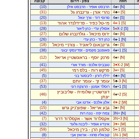
ה
חוזה
צפון - דרום
קבוצה
= [N]
♠
4
הרבסט אופיר - הרבסט אילן
(10)
נהרי אורן - גרינברג גל
(31)
4
♣
= [S]
= [S]
♠
4
סרוסי דוד - וורך יגאל
(20)
מי-טל כפיר - פרידלנדר אהוד
(13)
4
♦
-1 [S]
X-2 [S]
♦
5
אסולין עדי - כהן ליאור
(28)
ירוס מיכאל - גולדנברג שלום
(27)
4
♠
= [N]
-1 [N]
♠
4
כהן דוד - כהן עדי
(26)
גרינבאום ליאוניד - צורניי מיכאל
(18)
4
♠
= [S]
+1 [S]
♠
4
פאופנוב מקסים - זפדינסקי יבגני
(38)
פרנק יוסף - בראונשטיין אריאל
(12)
4
♠
= [N]
X-2 [W]
♥
3
טובביס אלכס - מורד אורי
(41)
פרקש רות - בלס רמי
(45)
3
♦
= [S]
= [N]
♣
4
ידלין דורון - ליבסטר בני
(5)
עומר זך - עומר יותם
(37)
5
♣
-3 [N]
+1 [S]
♠
4
רוסלר אמנון - הרצקה רוני
(53)
דונרשטיין שלומית - שליבוביץ
(46)
4
♠
+2 [S]
יונתן
-2 [W]
♥
4
אלון אלכס - אדטו אבי
(4)
גבע אריאל - שפוצ'ניק גרש
(15)
3
♠
= [N]
3N= [N]
צמח יפה - נונה רות
(42)
אקסלרוד אשר - אקסלרוד דרור
(7)
3N+3 [N]
= [W]
♥
3
אינדיג אופיר - ליבנה גלעד
(32)
טלמון הרן - בירן מיכאל
(59)
5
♦
-1 [S]
1N-1 [W]
קובאליו סרגיו - ארואץ אבי
(8)