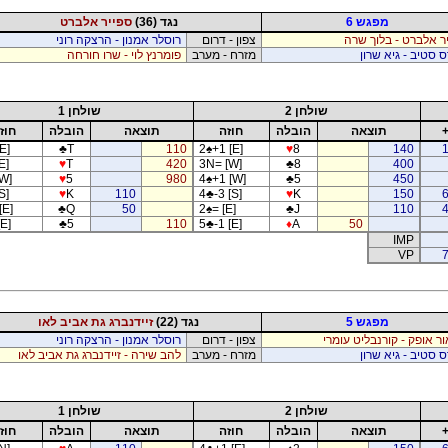
מפגש 6
נגד (36)
ספייר אלברט
ר אלברט - בלוך שרה
צפון - דרום
רוסלר אמנון - הרצקה רוני
ס סטיב - גיא שרון
מזרח - מערב
פומרנץ לוי - שרו חורחה
שולחן 2
שולחן 1
תוצאה
הובלה
חוזה
תוצאה
הובלה
חוז
E]
♣
T
110
2
♠
+1 [E]
♥
8
140
E]
♥
T
420
3N= [W]
♣
8
400
[W]
♥
5
980
4
♠
+1 [W]
♣
5
450
S]
♥
K
110
4
♣
-3 [S]
♥
K
150
[E]
♣
Q
50
2
♠
= [E]
♣
J
110
[E]
♣
5
110
5
♣
-1 [E]
♦
A
50
IMP
VP
7
מפגש 5
נגד (22)
זיידנברג גת אביב לאו
ור אופק - קורנבליט עומרי
צפון - דרום
רוסלר אמנון - הרצקה רוני
ס סטיב - גיא שרון
מזרח - מערב
להב שירה - זיידנברג גת אביב לאו
שולחן 2
שולחן 1
תוצאה
הובלה
חוזה
תוצאה
הובלה
חוז