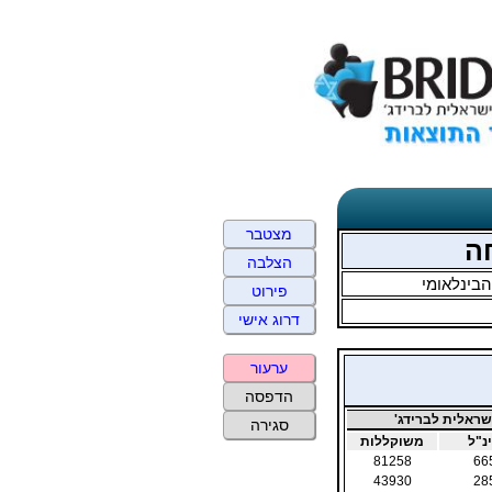
מצטבר
הצלבה
בינלאומי
פירוט
דרוג אישי
ערעור
הדפסה
ראלית לברידג'
סגירה
נ"ל
משוקללות
81258
66
43930
28