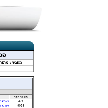
פסטיבל 58 -
מפגש
8
מתוך
מספר חבר
474
רוגרס ס
9028
גיא שרון