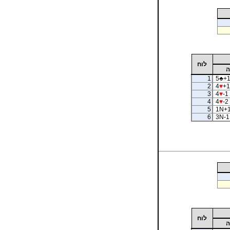
לוח
ה
1
5
♣
+1
2
4
♥
+1
3
4
♥
-1
4
4
♥
-2 
5
1N+1
6
3N-1 
לוח
ה