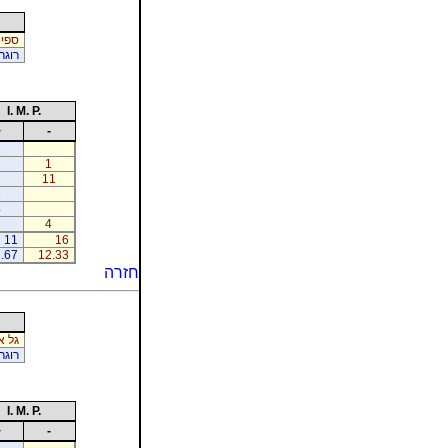
ספיי
רוגר
I. M. P.
+
-
1
1
11
6
4
4
11
16
.67
12.33
חזרה
גל א
רוגר
I. M. P.
+
-