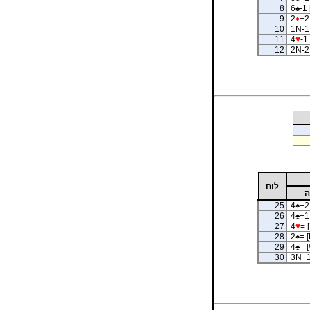
8
6
♠
-1 
9
2
♦
+2
10
1N-1
11
4
♥
-1 
12
2N-2 
לוח
ה
25
4
♠
+2
26
4
♠
+1 
27
4
♥
= [
28
2
♠
= [
29
4
♠
= 
30
3N+1