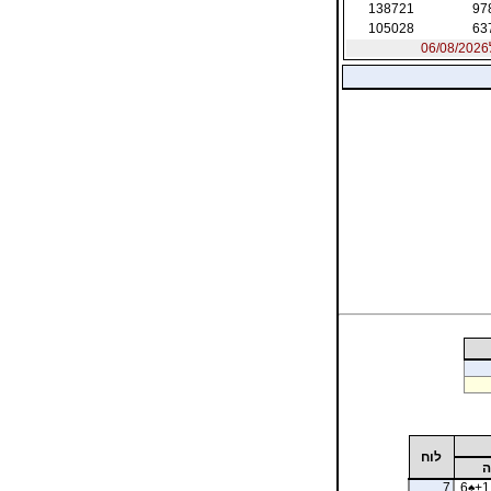
138721
97
105028
63
לוח
ה
7
6
♠
+1