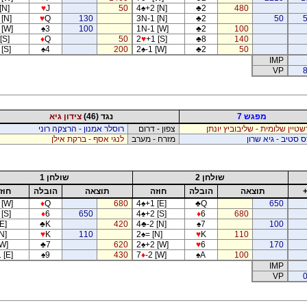
[N]
♥
J
50
4
♠
+2 [N]
♣
2
480
 [N]
♥
Q
130
3N-1 [N]
♣
2
50
 [W]
♠
3
100
1N-1 [W]
♣
2
100
[S]
♦
Q
50
2
♥
+1 [S]
♣
8
140
[S]
♠
4
200
2
♠
-1 [W]
♣
2
50
IMP
VP
8
מפגש 7
נגד (46)
צידון גיא
שטיין שלומית - שליבוביץ יונתן
צפון - דרום
רוסלר אמנון - הרצקה רוני
ס סטיב - גיא שרון
מזרח - מערב
לנגי אסף - ברקת אילן
שולחן 2
שולחן 1
תוצאה
הובלה
חוזה
תוצאה
הובלה
חוז
 [W]
♦
Q
680
4
♠
+1 [E]
♣
Q
650
[S]
♦
6
650
4
♠
+2 [S]
♦
6
680
E]
♣
K
420
4
♣
-2 [N]
♠
7
100
N]
♥
K
110
2
♠
= [N]
♥
K
110
[W]
♣
7
620
2
♠
+2 [W]
♥
6
170
 [E]
♠
9
430
7
♦
-2 [W]
♠
A
100
IMP
VP
0