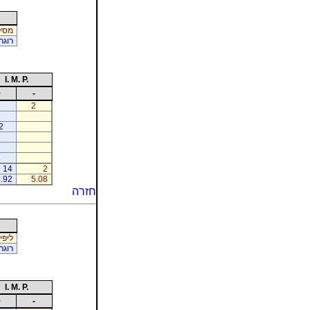
מסיק
רוגר
I. M. P.
+
-
2
2
2
14
2
.92
5.08
חזרה
ליפין
רוגר
I. M. P.
+
-