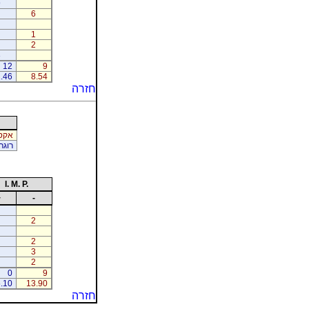
9
6
1
2
3
12
9
.46
8.54
חזרה
אקסל
רוגר
I. M. P.
+
-
2
2
3
2
0
9
.10
13.90
חזרה