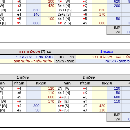
[N]
♦
6
200
4
♥
= [W]
♦
K
620
[W]
♦
3
420
3
♠
-4 [N]
♥
Q
200
 [N]
♠
J
630
3N+1 [S]
♠
8
630
S]
♣
T
140
2
♠
+2 [S]
♦
6
170
[N]
♥
5
100
4
♠
-1 [N]
♥
5
50
 [E]
♥
5
800
4
♥
+2 [S]
♣
9
680
IMP
VP
11
מפגש 1
נגד (7)
אקסלרוד דרור
רוד אשר - אקסלרוד דרור
צפון - דרום
רוסלר אמנון - הרצקה רוני
ס סטיב - גיא שרון
מזרח - מערב
אלישר שלמה - אלישר נועם
שולחן 2
שולחן 1
תוצאה
הובלה
חוזה
תוצאה
הובלה
חוז
[W]
♥
4
120
2N= [W]
♥
4
120
E]
♠
6
110
4
♠
-1 [N]
♦
K
50
E]
♠
5
600
5
♦
= [E]
♠
Q
600
 [W]
♦
A
170
3
♦
= [E]
♠
T
110
2 [W]
♥
J
300
4
♥
= [S]
♠
T
420
 [W]
♣
2
50
3
♦
= [S]
♠
J
110
IMP
VP
6