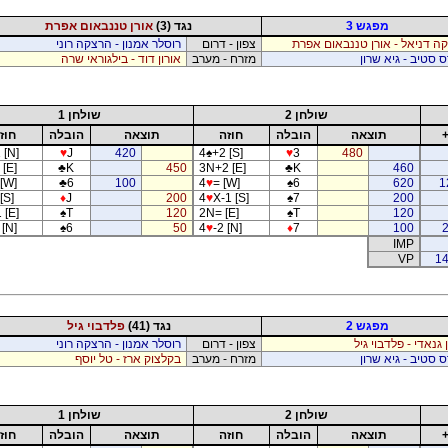
מפגש 3
נגד (3)
אורן טננבאום אפרת
ה דניאל - אורן טננבאום אפרת
צפון - דרום
רוסלר אמנון - הרצקה רוני
ס סטיב - גיא שרון
מזרח - מערב
אורון דוד - בילגוראי שרה
שולחן 2
שולחן 1
תוצאה
הובלה
חוזה
תוצאה
הובלה
חוז
 [N]
♥
J
420
4
♠
+2 [S]
♥
3
480
 [E]
♣
K
450
3N+2 [E]
♣
K
460
 [W]
♣
6
100
4
♥
= [W]
♠
6
620
1
[S]
♦
J
200
4
♥
X-1 [S]
♠
7
200
 [E]
♠
T
120
2N= [E]
♠
T
120
[N]
♠
6
50
4
♥
-2 [N]
♦
7
100
IMP
VP
14
מפגש 2
נגד (41)
פלדבוי גיל
 גנאדי - פלדבוי גיל
צפון - דרום
רוסלר אמנון - הרצקה רוני
ס סטיב - גיא שרון
מזרח - מערב
בקלצוק ארז - טל יוסף
שולחן 2
שולחן 1
תוצאה
הובלה
חוזה
תוצאה
הובלה
חוז