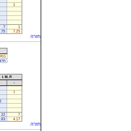
6
1
1
7
1
.75
7.25
חזרה
בסקין
הרצק
I. M. P.
+
-
7
2
2
2
6
22
7
.83
4.17
חזרה