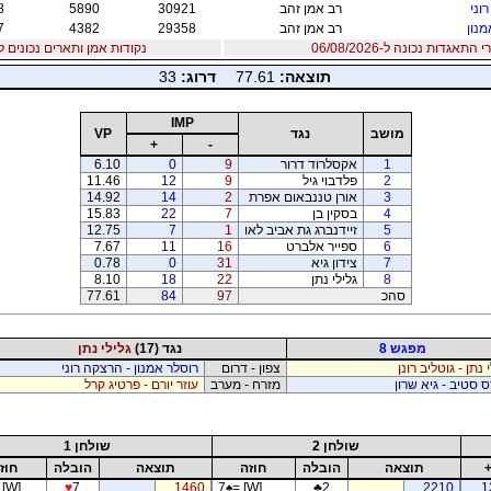
וני
רב אמן זהב
30921
5890
8
מנון
רב אמן זהב
29358
4382
7
אגדות נכונה ל-06/08/2026
נקודות אמן ותארים נכונים ל06/08/2026
תוצאה:
77.61
דרוג:
33
IMP
מושב
נגד
VP
+
-
1
אקסלרוד דרור
9
0
10
6.
2
פלדבוי גיל
9
12
46
11.
3
אורן טננבאום אפרת
2
14
92
14.
4
בסקין בן
7
22
83
15.
5
זיידנברג גת אביב לאו
1
7
75
12.
6
ספייר אלברט
16
11
67
7.
7
צידון גיא
31
0
78
0.
8
גלילי נתן
22
18
10
8.
סהכ
97
84
77.61
מפגש 8
נגד (17)
גלילי נתן
 נתן - גוטליב רונן
צפון - דרום
רוסלר אמנון - הרצקה רוני
ס סטיב - גיא שרון
מזרח - מערב
עוזר יורם - פרטיג קרל
שולחן 2
שולחן 1
תוצאה
הובלה
חוזה
תוצאה
הובלה
חוז
 [W]
♥
7
1460
7
♠
= [W]
♣
2
2210
1