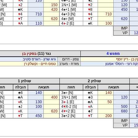
N]
♥
A
110
4
♣
+1 [E]
♠
2
150
 [W]
♦
2
150
1N+1 [W]
♥
2
120
[W]
♣
K
420
4
♠
+1 [W]
♥
8
450
 [N]
♥
4
710
4
♠
+3 [N]
♥
4
710
[W]
♥
T
620
4
♠
= [W]
♥
T
620
S]
♥
A
110
4
♦
-2 [E]
♠
K
100
IMP
VP
12
מפגש 4
נגד (11)
בסקין בן
 בן - ריץ יוסף
צפון - דרום
גיא שרון - רוגרס סטיב
ה רוני - רוסלר אמנון
מזרח - מערב
טמס חיים - וקשלק רן
שולחן 2
שולחן 1
תוצאה
הובלה
חוזה
תוצאה
הובלה
חוז
N]
♣
6
140
3
♠
= [N]
♣
K
140
[N]
♣
A
400
1N+1 [W]
♣
3
120
[N]
♦
K
130
3
♦
-1 [E]
♣
A
50
[E]
♠
J
100
4
♥
X-2 [S]
♦
A
500
1
[W]
♦
K
620
4
♥
+2 [E]
♣
T
680
 [N]
♥
T
450
3
♠
+2 [N]
♥
T
200
IMP
VP
15