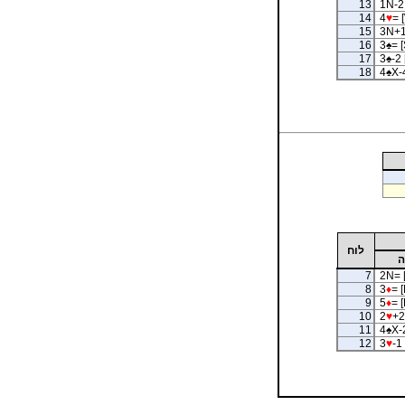
13
1N-2 
14
4
♥
= 
15
3N+1
16
3
♠
= [
17
3
♠
-2 
18
4
♠
X-4
לוח
ה
7
2N= 
8
3
♦
= [
9
5
♦
= [
10
2
♥
+2
11
4
♠
X-
12
3
♥
-1