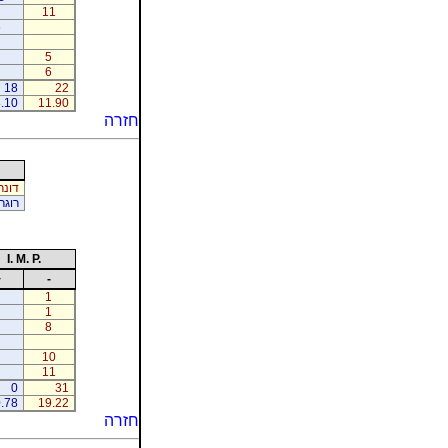
11
5
5
6
18
22
.10
11.90
חזרה
דונר
רוגר
I. M. P.
+
-
1
1
8
10
11
0
31
.78
19.22
חזרה