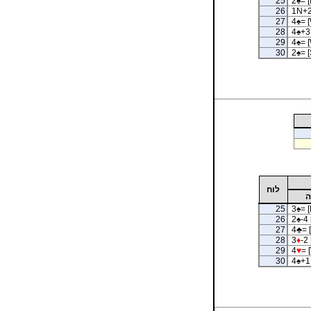
25
2
♠
= [
26
1N+2
27
4
♠
= 
28
4
♠
+3
29
4
♠
= 
30
2
♠
= [
לוח
ה
25
3
♠
= [
26
2
♠
-4 
27
4
♣
= 
28
3
♦
-2 
29
4
♥
= 
30
4
♠
+1