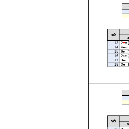
לוח
ה
13
2
♥
= [
14
4
♠
= [
15
6
♠
= 
16
2
♠
= [
17
3
♠
-1 
18
3
♣
= 
לוח
ה