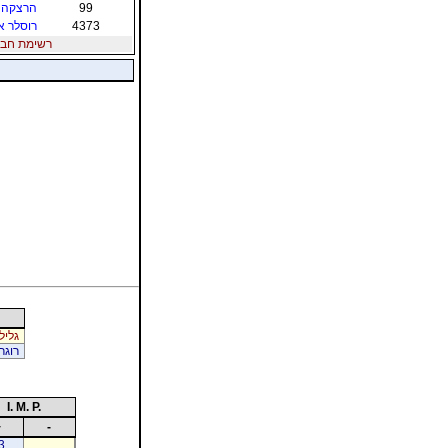
99
הרצקה ר
4373
רוסלר א
רשימת חברי הת
גלילי
רוגר
I. M. P.
+
-
3