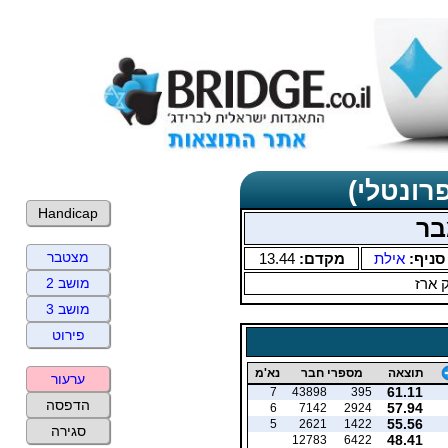
רונטלי)
Handicap
בר
מצטבר
סניף:
אילת
מקדם:
13.44
 ארז
מושב 2
מושב 3
פירוט
תוצאה
מספרי חבר
נא'מ
ערעור
61.11
7
43898
395
הדפסה
57.94
6
7142
2924
55.56
5
2621
1422
סגירה
48.41
12783
6422