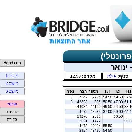
פרונטלי)
Handicap
 ינואר
מושב 1
סניף:
אילת
מקדם:
12.93
מושב 2
מושב 3
[1]
[2]
[3]
מספרי חבר
נא'מ
3
7142
2924
54.50
49.50
57.9
3
43898
395
50.50
47.00
61.1
ערעור
44034
44125
49.50
44.50
38.1
הדפסה
4172
43584
37.00
49.00
44.4
19276
2621
66.50
סגירה
2621
1422
55.5
4173
40424
55.50
2924
43435
54.50