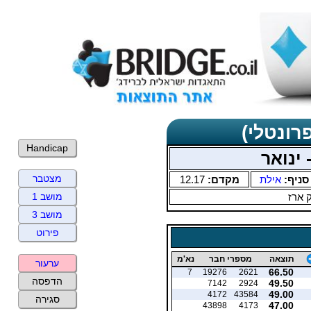
רונטלי)
Handicap
 ינואר
מצטבר
סניף:
אילת
מקדם:
12.17
 ארז
מושב 1
מושב 3
פירוט
תוצאה
מספרי חבר
נא'מ
ערעור
66.50
7
19276
2621
הדפסה
49.50
7142
2924
49.00
4172
43584
סגירה
47.00
43898
4173