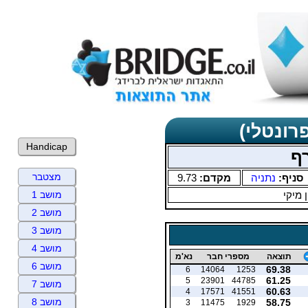
רונטלי)
Handicap
ף
מצטבר
סניף:
נתניה
מקדם:
9.73
ן מיקי
מושב 1
מושב 2
מושב 3
מושב 4
תוצאה
מספרי חבר
נא'מ
מושב 6
69.38
6
14064
1253
61.25
5
23901
44785
מושב 7
60.63
4
17571
41551
מושב 8
58.75
3
11475
1929