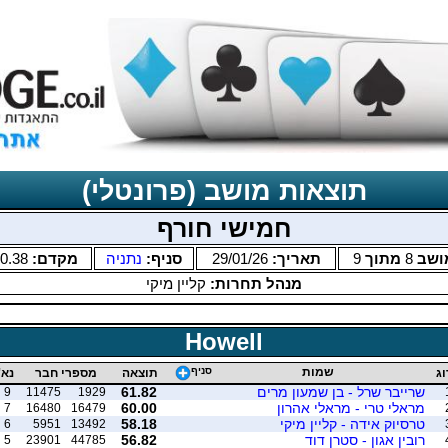
תוצאות מושב (פרונטלי)
חמישי חורף
ושב
8
מתוך
9
תאריך:
29/01/26
סניף:
נתניה
מקדם:
0.38
מנהל תחרות:
קליין מיקי
Howell
שמות
סניף
וג
תוצאה
מספרי חבר
נא'
שרייבר שרל - בן שמעון מרים
61.82
9
11475
1929
מראלי טרי - מראלי אהרון
60.00
7
16480
16479
טרסיוק אידה - קליין מיקי
58.18
6
5951
13492
רובין אגון - סטרן דוד
56.82
5
23901
44785