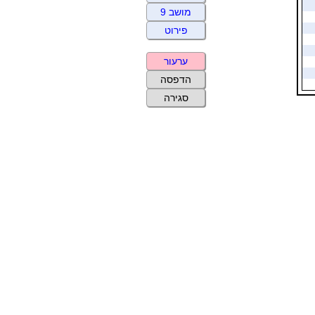
מושב 9
פירוט
ערעור
הדפסה
סגירה