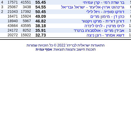
בר שדה רמי - קרן עמיחי
55.45
4
17571
41551
גרינהוט ארוין-אליעזר - ישראל גבריאל
54.55
3
25067
3438
דודקו סופיה - ויזל לילי
50.45
2
21043
17392
כהן דן - מימון מרים
49.09
16471
15924
דורון דורית - מרקו ויקטור
46.82
18940
5967
לויס מרטין - לויס לינדה
38.18
43664
43595
1
אבידן מרים - אולסבורג ברנרד
35.91
24172
8252
1
דשא אסתר - רונן ניצה
32.73
20272
15922
1
התאגדות ישראלית לברידג' 2022 © כל הזכויות שמורות
תוכנות חישוב ותצוגת תוצאות:
אסף עמית