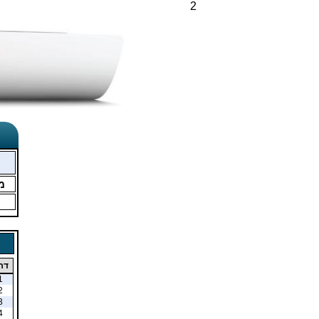
2
מ
דר
1
2
3
4