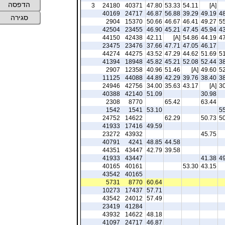
הדפסה
3
24180
40371
47.80
53.33
54.11
[A]
40169
24717
46.87
56.88
39.29
49.19
48
סגירה
2904
15370
50.66
46.67
46.41
49.27
55
42504
23455
46.90
45.21
47.45
45.94
43
44150
42438
42.11
[A]
54.86
44.19
47
23475
23476
37.66
47.71
47.05
46.17
44274
44275
43.52
47.29
44.62
51.69
51
41394
18948
45.82
45.21
52.08
52.44
38
2907
12358
40.96
51.46
[A]
49.60
52
11125
44088
44.89
42.29
39.76
38.40
38
24946
42756
34.00
35.63
43.17
[A]
30
40388
42140
51.09
30.98
2308
8770
65.42
63.44
1542
1541
53.10
55
24752
14622
62.29
50.73
50
41933
17416
49.59
23272
43932
45.75
40791
4241
48.85
44.58
44351
43447
42.79
39.58
41933
43447
41.38
49
40165
40161
53.30
43.15
43542
40165
5731
8770
60.64
10273
17437
57.71
43542
24012
57.49
23419
41284
43932
14622
48.18
41097
24717
46.87