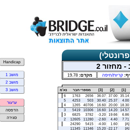
פרונטלי)
Handicap
- מחזור 2
מושב 1
יף:
קריות/חיפה
מקדם:
19.78
מושב 2
מושב 3
[1]
[2]
[3]
מספרי חבר
נא'מ
6
1763
2656
36.07
37.00
35.14
5
4253
503
30.40
25.37
4.00
ערעור
4
1265
40706
16.60
20.00
18.30
הדפסה
3
5419
10306
16.60
14.20
14.57
3
6825
3782
-3.20
19.66
6.86
סגירה
2
12605
11280
-2.60
4.40
7.71
24290
5415
-4.00
1.60
[A]
11345
11346
15.20
-22.17
[A]