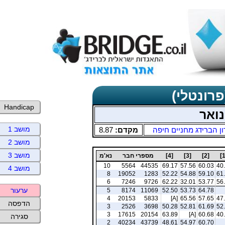
פרונטלי)
Handicap
נואר
מושב 1
ן הברידג מחניים חיפה
מקדם:
8.87
מושב 2
מושב 3
[2]
[3]
[4]
מספרי חבר
נא'מ
10
5564
44535
69.17
57.56
60.03
40
מושב 4
8
19052
1283
52.22
54.88
59.10
61
6
7246
9726
62.22
32.01
53.77
56
ערעור
5
8174
11069
52.50
53.73
64.78
4
20153
5833
[A]
65.56
57.65
47
הדפסה
3
2526
3698
50.28
52.81
61.69
52
3
17615
20154
63.89
[A]
60.68
40
סגירה
2
40234
43739
48.61
54.97
60.70