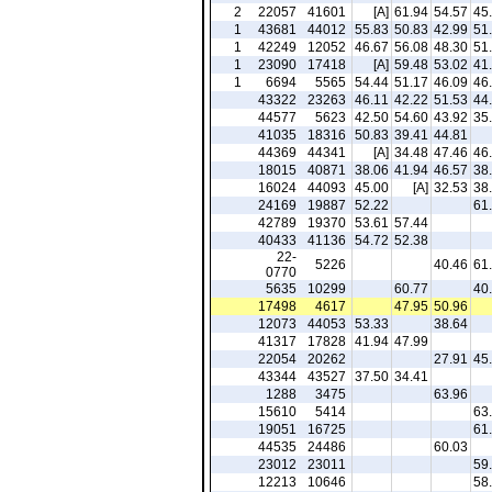
2
22057
41601
[A]
61.94
54.57
45
1
43681
44012
55.83
50.83
42.99
51
1
42249
12052
46.67
56.08
48.30
51
1
23090
17418
[A]
59.48
53.02
41
1
6694
5565
54.44
51.17
46.09
46
43322
23263
46.11
42.22
51.53
44
44577
5623
42.50
54.60
43.92
35
41035
18316
50.83
39.41
44.81
44369
44341
[A]
34.48
47.46
46
18015
40871
38.06
41.94
46.57
38
16024
44093
45.00
[A]
32.53
38
24169
19887
52.22
61
42789
19370
53.61
57.44
40433
41136
54.72
52.38
22-
5226
40.46
61
0770
5635
10299
60.77
40
17498
4617
47.95
50.96
12073
44053
53.33
38.64
41317
17828
41.94
47.99
22054
20262
27.91
45
43344
43527
37.50
34.41
1288
3475
63.96
15610
5414
63
19051
16725
61
44535
24486
60.03
23012
23011
59
12213
10646
58