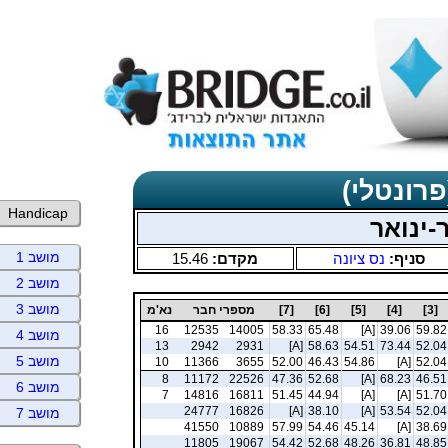
פרונטלי)
Handicap
-ינואר
מושב 1
סניף:
נס ציונה
מקדם:
15.46
מושב 2
מושב 3
[3]
[4]
[5]
[6]
[7]
מספרי חבר
נא'מ
16
12535
14005
58.33
65.48
[A]
39.06
59.82
מושב 4
13
2942
2931
[A]
58.63
54.51
73.44
52.04
מושב 5
10
11366
3655
52.00
46.43
54.86
[A]
52.04
8
11172
22526
47.36
52.68
[A]
68.23
46.51
מושב 6
7
14816
16811
51.45
44.94
[A]
[A]
51.70
24777
16826
[A]
38.10
[A]
53.54
52.04
מושב 7
41550
10889
57.99
54.46
45.14
[A]
38.69
11805
19067
54.42
52.68
48.26
36.81
48.85