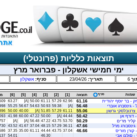
תוצאות כלליות (פרונטלי)
ימי חמישי אשקלון - פברואר מרץ
וך
6
תאריך:
23/04/26
סניף:
אשקלון
שמות
סניף
תוצאה
[1]
[2]
[3]
[4]
[5]
[6]
מס
ק - בר יוסף יהודית
61.16
509
63.27
[A]
50.00
61.11
57.29
62.96
- גינסברג אוברי
56.48
998
55.25
56.67
54.63
50.93
59.38
[A]
צרנובלסקי גרשון
55.06
896
50.00
40.00
[A]
51.85
57.29
61.11
 דורף אן
50.42
093
41.98
60.00
47.22
50.00
[A]
44.44
 קליר מרים
50.29
757
[A]
[A]
56.48
47.22
43.75
53.70
 גינסבורג מרל
47.66
730
43.52
41.67
37.04
48.15
57.29
36.11
- קורן מוריס
46.66
586
37.35
35.00
61.11
44.44
43.75
37.04
- סולם אבי
137
54.01
46.30