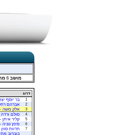
מושב
6
מת
דרוג
בר יוסף יצח
1
אברהם רחל 
2
אלק משה - 
3
סולם ורדה -
4
קליר איתן -
5
מינץ טניה -
6
חדוות סוזן 
7
בוברוב מתי 