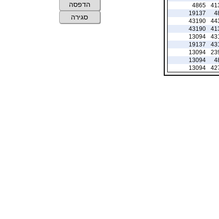
הדפסה
4865
41
19137
4
סגירה
43190
44
43190
41
13094
43
19137
43
13094
23
13094
4
13094
42