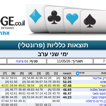
תוצאות כלליות (פרונטלי)
ימי שני ערב
7
תאריך:
11/05/26
סניף:
נס ציונה
ות
סניף
תוצאה
[1]
[2]
[3]
[4]
[5]
[6]
[7]
ק אליעזר
52.55
66.32
59.01
[A]
54.86
42.86
42.26
[A]
סרגו
52.05
[A]
61.56
[A]
50.40
56.67
54.76
38.93
אורי
47.48
42.01
59.94
48.61
38.54
[A]
45.83
49.95
נתנאל מלכה
46.65
[A]
46.77
36.46
46.83
44.76
[A]
55.09
גונס פאני
46.47
[A]
42.61
48.61
42.46
57.14
42.26
45.76
יטרני טובי
44.23
48.96
44.35
[A]
51.04
41.67
46.43
32.94
בן חיים כרמלה
57.64
57.63
49.31
60.60
י דן
63.89
49.63
59.52
48.21