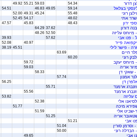
צן דרור
49.92
55.21
59.03
54.34
לינסקי בצלאל
54.51
46.83
49.05
59.14
לצן רוני
52.00
49.31
45.24
55.48
 שרר אתי
52.45
54.17
48.02
ספי ירון
47.57
45.83
48.43
נה דורון
64.29
37.62
 מיוחס עליזה
48.26
52.50
 - פנו אבי
39.93
57.62
יקפואה פייר
52.08
40.97
ה - פישר לילי
38.19
45.51
לר חיים
63.69
בק רוני
60.20
 מיוחס יעקב
59.72
מיור אריה
59.03
- שאקי דן
58.33
לנר אמנון
57.74
לפרן דן
56.25
וזנברג ארמנד
55.71
וזנברג ארמנד
55.56
 עליזה
53.82
לסיאנו אלי
52.38
שפירא מיכה
51.77
ר-שביט אלי
51.59
שטאובר אריה
51.25
נו אבי
51.21
- וסרמן סורין
51.04
 הבדלה רוני
50.00
נו אבי
49.65