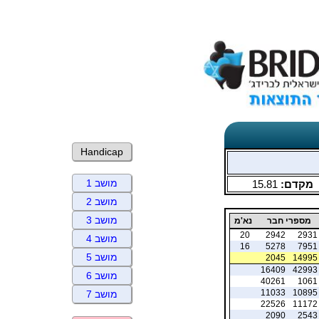
Handicap
מושב 1
מקדם:
15.81
מושב 2
מושב 3
מספרי חבר
נא'מ
20
2942
2931
מושב 4
16
5278
7951
מושב 5
2045
14995
16409
42993
מושב 6
40261
1061
11033
10895
מושב 7
22526
11172
2090
2543