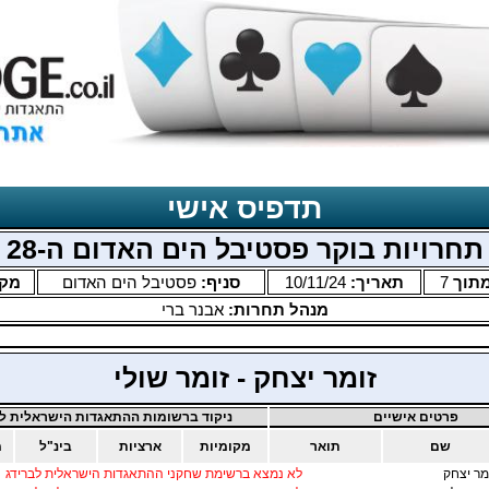
תדפיס אישי
תחרויות בוקר פסטיבל הים האדום ה-28
תוך
7
תאריך:
10/11/24
סניף:
פסטיבל הים האדום
מק
מנהל תחרות:
אבנר ברי
זומר יצחק - זומר שולי
פרטים אישיים
ניקוד ברשומות ההתאגדות הישראלית לב
שם
תואר
מקומיות
ארציות
בינ"ל
מ
מר יצחק
לא נמצא ברשימת שחקני ההתאגדות הישראלית לברידג