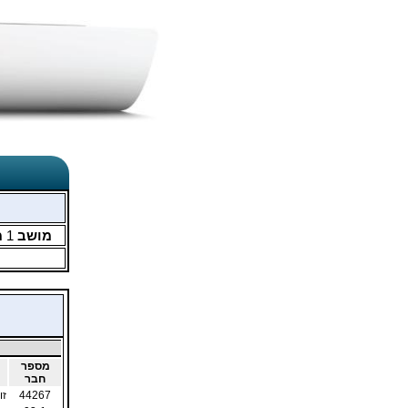
מושב
1
מ
מספר
חבר
44267
זו