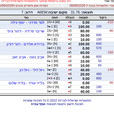
מר שולי
לא נמצא ברשימת שחקני ההתאגדות הישראלית לברידג
 התאגדות נכונה ל-08/08/2026
נקודות אמן ותארים נכונים ל06/08/2026
תוצאה:
31.76
מקום ישיבה:
A6EW
דרוג:
7
ניקוד
תוצאה
הובלה
חוזה
נגד
-210
0.00
9
♦
1N+4 [W]
לסר מרדכי - יוסף גילה
3
♠
-1 [E]
♥
A
100.00
100
-90
80.00
3
♦
1N= [W]
שריבר פרידה - דינור ציפי
3N+3 [S]
♥
3
30.00
690
4
♠
-1 [E]
♥
3
10.00
100
600
100.00
2
♠
3N= [N]
ברוידא אלירם - רטר דורון
3
♣
X+1 [S]
♦
K
0.00
570
1N+2 [E]
♠
5
60.00
-150
600
0.00
4
♦
3N= [N]
אביב נועה - אביב זאב
4
♠
-1 [W]
♦
9
10.00
50
1
♠
-1 [W]
♥
8
10.00
50
-140
40.00
A
♦
= [E]
♠
3
ויזל לילי - ויזל דב
4
♠
+2 [S]
♥
6
20.00
480
2
♥
X-4 [E]
♣
A
0.00
800
-90
0.00
6
♥
1N= [W]
בלייר עודד - בלייר שלום
2N+2 [N]
♠
T
40.00
180
3
♠
= [N]
♦
2
40.00
140
התאגדות ישראלית לברידג' 2022 © כל הזכויות שמורות
תוכנות חישוב ותצוגת תוצאות:
אסף עמית