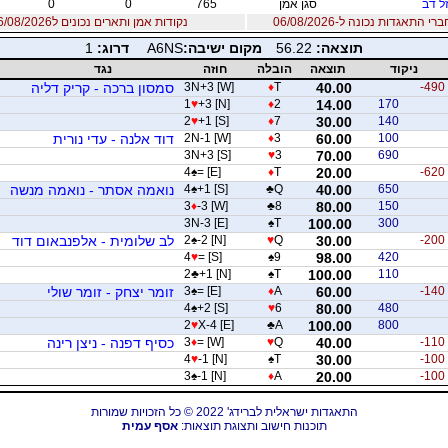
זל דב
סגן אמן
765
0
0
 התאגדות נכונה ל-06/08/2026
נקודות אמן ותארים נכונים ל06/08/2026
תוצאה:
56.22
מקום ישיבה:
A6NS
דרוג:
1
ניקוד
תוצאה
הובלה
חוזה
נגד
-490
40.00
T
♦
3N+3 [W]
סמסון ברכה - קריק דליה
1
♥
+3 [N]
♦
2
14.00
170
2
♥
+1 [S]
♦
7
30.00
140
100
60.00
3
♦
2N-1 [W]
דוד אלנה - עדי נורית
3N+3 [S]
♥
3
70.00
690
4
♠
= [E]
♦
T
20.00
-620
650
40.00
Q
♣
+1 [S]
♠
4
נואמה אסתר - נואמה מנשה
3
♦
-3 [W]
♣
8
80.00
150
3N-3 [E]
♠
T
100.00
300
-200
30.00
Q
♥
-2 [N]
♠
2
לב שלומית - אלפנבאום דוד
4
♥
= [S]
♠
9
98.00
420
2
♣
+1 [N]
♠
T
100.00
110
-140
60.00
A
♦
= [E]
♠
3
זומר יצחק - זומר שולי
4
♠
+2 [S]
♥
6
80.00
480
2
♥
X-4 [E]
♣
A
100.00
800
-110
40.00
Q
♥
= [W]
♦
3
כסיף דפנה - ניצן רינה
4
♥
-1 [N]
♠
T
30.00
-100
3
♠
-1 [N]
♦
A
20.00
-100
התאגדות ישראלית לברידג' 2022 © כל הזכויות שמורות
תוכנות חישוב ותצוגת תוצאות:
אסף עמית