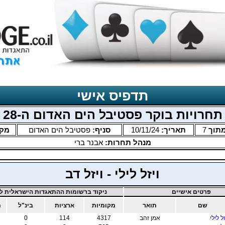
תדפיס אישי
תחרויות בוקר פסטיבל הים האדום ה-28
תוך
7
תאריך:
10/11/24
סניף:
פסטיבל הים האדום
מק
מנהל תחרות:
אבנר ברי
ויזל לילי - ויזל דב
פרטים אישיים
ניקוד ברשומות ההתאגדות הישראלית לב
שם
תואר
מקומיות
ארציות
בינ"ל
מ
זל לילי
אמן זהב
4317
114
0