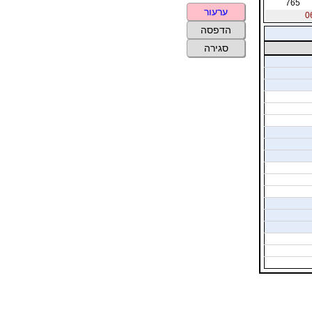
765
ערעור
הדפסה
סגירה