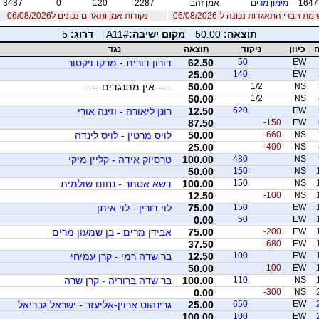
1647
מימון מרים
אמן זהב
2287
120
0
3487
מת חברי התאגדות נכונה ל-06/08/2026
נקודות אמן ותארים נכונים ל06/08/2026
תוצאה:
50.00
מקום ישיבה:
A11#
דרוג:
5
ח
כיוון
ניקוד
תוצאה
נגד
EW
50
62.50
דורון דורית - מרקו ויקטור
25.00
140
EW
NS
1/2
50.00
---- אין מתנגדים ----
50.00
1/2
NS
EW
620
12.50
רונן ליאורה - וזינה אורי
87.50
-150
EW
NS
-660
50.00
לויס מרטין - לויס לינדה
25.00
-400
NS
NS
480
100.00
טרסיוק אידה - קליין מיקי
50.00
150
NS
NS
150
100.00
דשא אסתר - נחום שולמית
12.50
-100
NS
EW
150
75.00
לוי דורין - לוי איתן
0.00
50
EW
EW
-200
75.00
אבידן מרים - בן שמעון מרים
37.50
-680
EW
EW
100
12.50
בר שדה רמי - קרן עמיחי
50.00
-100
EW
NS
110
100.00
בר שדה ברוריה - קרן שרה
0.00
-300
NS
EW
650
25.00
גרינהוט ארוין-אליעזר - ישראל גבריאל
100.00
100
EW