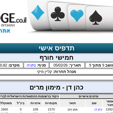
תדפיס אישי
חמישי חורף
ושב
9
מתוך
9
תאריך:
05/02/26
סניף:
נתניה
מקדם:
0.82
מנהל תחרות:
קליין מיקי
כהן דן - מימון מרים
פרטים אישיים
ניקוד ברשומות ההתאגדות הישראלית לבריד
ספר
שם
תואר
מקומיות
ארציות
בינ"ל
משוקללו
חבר
1592
כהן דן
אמן זהב
1570
109
0
2660