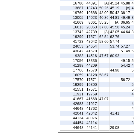
16780
44391
[A]
45.24
45.88
4
13687
13743
50.26
45.19
[A]
4
19769
19688
48.09
50.42
38.17
13005
14023
40.86
44.81
49.49
3
41669
8061
55.25
[A]
36.65
4
16613
20063
37.80
45.58
45.24
13742
42739
[A]
42.05
44.64
3
19299
17571
62.54
62.76
41723
43042
58.60
57.74
24653
24654
53.74
57.27
43042
41670
51.49
5
9383
14516
47.67
60.93
17056
13336
49.15
5
41298
44209
54.42
4
17766
17570
44.98
5
16059
18128
58.67
17570
17571
56.72
19299
19300
5
41551
17571
5
11921
19769
4
41667
41668
47.07
42683
41917
4
44648
41762
4
42041
42042
41.41
44134
40076
3
44454
43114
3
44648
44141
29.08