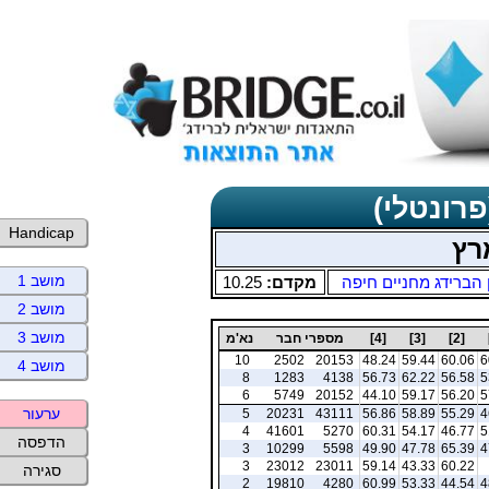
פרונטלי)
Handicap
רץ
מושב 1
 הברידג מחניים חיפה
מקדם:
10.25
מושב 2
מושב 3
[2]
[3]
[4]
מספרי חבר
נא'מ
10
2502
20153
48.24
59.44
60.06
6
מושב 4
8
1283
4138
56.73
62.22
56.58
5
6
5749
20152
44.10
59.17
56.20
5
ערעור
5
20231
43111
56.86
58.89
55.29
4
4
41601
5270
60.31
54.17
46.77
5
הדפסה
3
10299
5598
49.90
47.78
65.39
4
3
23012
23011
59.14
43.33
60.22
סגירה
2
19810
4280
60.99
53.33
44.54
4