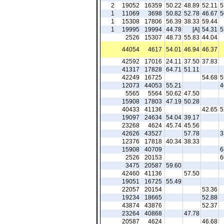
2
19052
16359
50.22
48.89
52.11
5
1
11069
3698
50.82
52.78
46.67
5
1
15308
17806
56.39
38.33
59.44
1
19995
19994
44.78
[A]
54.31
5
2526
15307
48.73
55.83
44.04
44054
4617
54.01
46.94
46.37
42592
17016
24.11
37.50
37.83
41317
17828
64.71
51.11
42249
16725
54.68
5
12073
44053
55.21
4
5565
5564
50.62
47.50
15908
17803
47.19
50.28
40433
41136
42.65
5
19097
24634
54.04
39.17
23268
4624
45.74
45.56
42626
43527
57.78
3
12376
17818
40.34
38.33
15908
40709
6
2526
20153
6
3475
20587
59.60
42460
41136
57.50
19051
16725
55.49
22057
20154
53.36
19234
18665
52.88
43874
43876
52.37
23264
40868
47.78
20587
4624
46.68